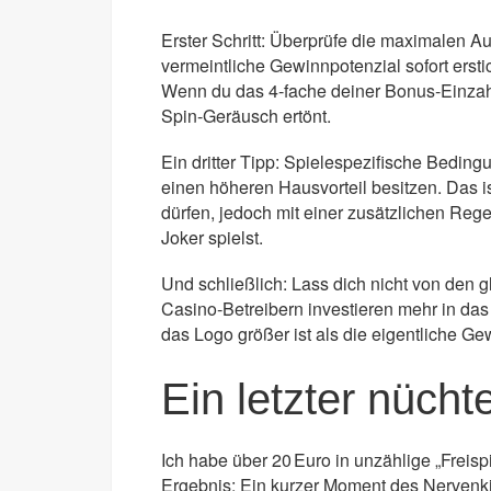
Erster Schritt: Überprüfe die maximalen 
vermeintliche Gewinnpotenzial sofort erstic
Wenn du das 4‑fache deiner Bonus‑Einzahl
Spin‑Geräusch ertönt.
Ein dritter Tipp: Spielespezifische Beding
einen höheren Hausvorteil besitzen. Das i
dürfen, jedoch mit einer zusätzlichen Reg
Joker spielst.
Und schließlich: Lass dich nicht von den
Casino‑Betreibern investieren mehr in da
das Logo größer ist als die eigentliche G
Ein letzter nüch
Ich habe über 20 Euro in unzählige „Freis
Ergebnis: Ein kurzer Moment des Nervenkit