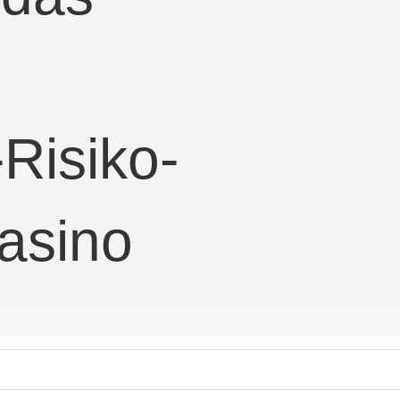
Risiko‑
asino