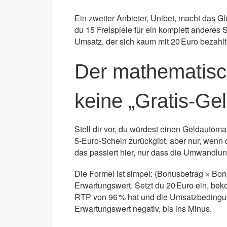
Ein zweiter Anbieter, Unibet, macht das 
du 15 Freispiele für ein komplett anderes 
Umsatz, der sich kaum mit 20 Euro bezahlt
Der mathematisc
keine „Gratis‑Ge
Stell dir vor, du würdest einen Geldauto
5‑Euro‑Schein zurückgibt, aber nur, wenn
das passiert hier, nur dass die Umwandlung 
Die Formel ist simpel: (Bonusbetrag × Bon
Erwartungswert. Setzt du 20 Euro ein, bek
RTP von 96 % hat und die Umsatzbedingung
Erwartungswert negativ, bis ins Minus.