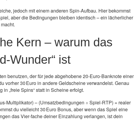
Gleiche, jedoch mit einem anderen Spin‑Aufbau. Hier bekommst
Spiel, aber die Bedingungen bleiben identisch – ein lächerlicher
 macht.
he Kern – warum das
ld‑Wunder“ ist
maten benutzen, der für jede abgehobene 20‑Euro‑Banknote eine
 du vorher 30 Euro in andere Geldscheine verwandelst. Genau
in „freie Spins“ statt in Scheine erfolgt.
us‑Multiplikator) – (Umsatzbedingungen ÷ Spiel‑RTP) = realer
ommst du vielleicht 30 Euro Bonus, aber wenn das Spiel eine
en das Vier‑fache deiner Einzahlung verlangen, ist dein