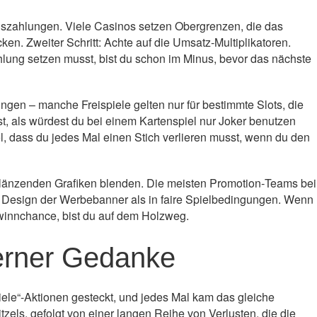
Auszahlungen. Viele Casinos setzen Obergrenzen, die das
ken. Zweiter Schritt: Achte auf die Umsatz‑Multiplikatoren.
ung setzen musst, bist du schon im Minus, bevor das nächste
ungen – manche Freispiele gelten nur für bestimmte Slots, die
st, als würdest du bei einem Kartenspiel nur Joker benutzen
el, dass du jedes Mal einen Stich verlieren musst, wenn du den
 glänzenden Grafiken blenden. Die meisten Promotion‑Teams bei
s Design der Werbebanner als in faire Spielbedingungen. Wenn
ewinnchance, bist du auf dem Holzweg.
terner Gedanke
piele“-Aktionen gesteckt, und jedes Mal kam das gleiche
zels, gefolgt von einer langen Reihe von Verlusten, die die