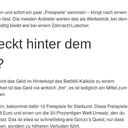
n und sofort ein paar „Freispiele“ sammeln – klingt nach einem
iest. Die meisten Anbieter werten das als Werbe­trick, bei dem
rig bleibt wie bei einem Zahnarzt‑Lutscher.
ckt hinter dem
?
wird das Geld im Hinterkopf des Bet365‑Kalküls zu einem
ist das Geld nie wirklich „frei“, es ist lediglich ein Mittel zum
en.
in, bekommst dafür 10 Freispiele für Starburst. Diese Freispiele
 Euro und einen um die 30‑Prozentigen Wett‑Umsatz, den du
sst. Das ist etwa so schnelllebig wie Gonzo’s Quest, nur dass
nen, sondern zu höheren Verlusten führt.