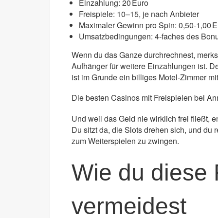
Einzahlung: 20 Euro
Freispiele: 10–15, je nach Anbieter
Maximaler Gewinn pro Spin: 0,50‑1,00 E
Umsatzbedingungen: 4‑faches des Bon
Wenn du das Ganze durchrechnest, merkst
Aufhänger für weitere Einzahlungen ist. De
ist im Grunde ein billiges Motel‑Zimmer mi
Die besten Casinos mit Freispielen bei 
Und weil das Geld nie wirklich frei fließt,
Du sitzt da, die Slots drehen sich, und du r
zum Weiterspielen zu zwingen.
Wie du diese 
vermeidest