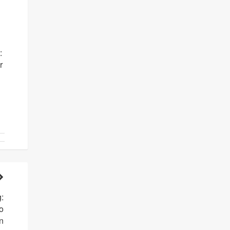
:
r
:
o
n