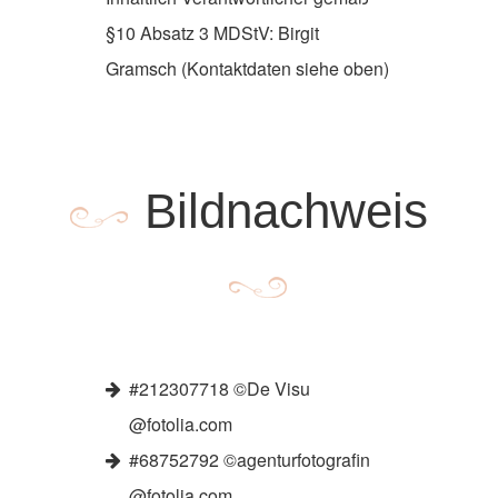
§10 Absatz 3 MDStV: Birgit
Gramsch (Kontaktdaten siehe oben)
Bildnachweis
#212307718 ©De Visu
@fotolia.com
#68752792 ©agenturfotografin
@fotolia.com