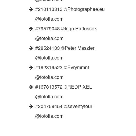
#210113313 ©Photographee.eu
@fotolia.com
#79579048 ©Ingo Bartussek
@fotolia.com
#28524133 ©Peter Maszlen
@fotolia.com
#192319523 ©Evrymmnt
@fotolia.com
#167813572 ©REDPIXEL
@fotolia.com
#204759454 ©seventyfour
@fotolia.com