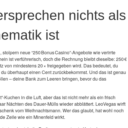
rsprechen nichts als
ematik ist
, stolpern neue “250 Bonus Casino”-Angebote wie verirrte
ein ist verführerisch, doch die Rechnung bleibt dieselbe: 250 €
z von mindestens 20 × freigegeben wird. Das bedeutet, du
r du überhaupt einen Cent zurückbekommst. Und das ist genau
llen – deine Bank zum Leeren bringen, bevor du das
-Kuchen in die Luft, aber das ist nicht mehr als ein frisch
ar Nächten des Dauer‑Mülls wieder abblättert. LeoVegas wirft
n Geschenk vom Weihnachtsmann. Wer das glaubt, hat wohl noch
e Zeile wie ein Minenfeld wirkt.