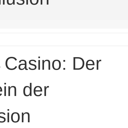
 Casino: Der
in der
sion