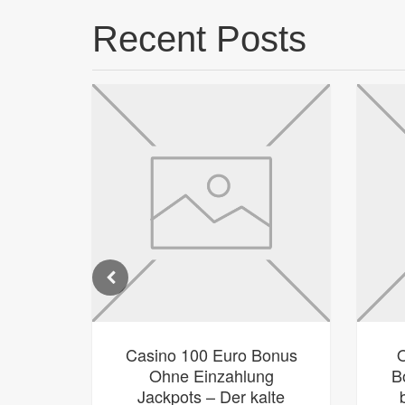
Recent Posts
Casino 100 Euro Bonus
O
Ohne Einzahlung
B
Jackpots – Der kalte