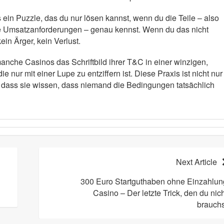
ein Puzzle, das du nur lösen kannst, wenn du die Teile – also
ie Umsatzanforderungen – genau kennst. Wenn du das nicht
ein Ärger, kein Verlust.
anche Casinos das Schriftbild ihrer T&C in einer winzigen,
e nur mit einer Lupe zu entziffern ist. Diese Praxis ist nicht nur
ür, dass sie wissen, dass niemand die Bedingungen tatsächlich
ion
Next Article
300 Euro Startguthaben ohne Einzahlun
Casino – Der letzte Trick, den du nich
brauchs