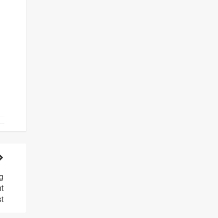
g
t
t