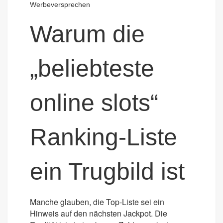
Werbeversprechen
Warum die
„beliebteste
online slots“
Ranking‑Liste
ein Trugbild ist
Manche glauben, die Top‑Liste sei ein
Hinweis auf den nächsten Jackpot. Die