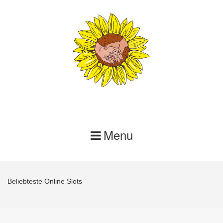
Skip
to
content
Menu
Beliebteste Online Slots