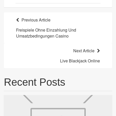
Beitragsnavigation
Previous Article
Freispiele Ohne Einzahlung Und
Umsatzbedingungen Casino
Next Article
Live Blackjack Online
Recent Posts