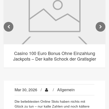
Casino 100 Euro Bonus Ohne Einzahlung
Jackpots – Der kalte Schock der Gratisgier
Mar 30, 2026
Allgemein
Die beliebtesten Online Slots haben nichts mit
Glück zu tun – nur kalte Zahlen und noch kältere