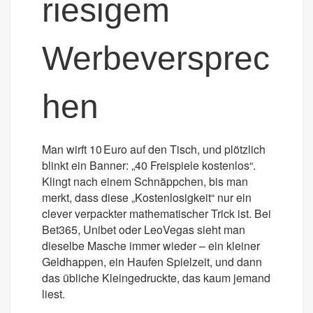
riesigem
Werbeversprec
hen
Man wirft 10 Euro auf den Tisch, und plötzlich
blinkt ein Banner: „40 Freispiele kostenlos“.
Klingt nach einem Schnäppchen, bis man
merkt, dass diese „Kostenlosigkeit“ nur ein
clever verpackter mathematischer Trick ist. Bei
Bet365, Unibet oder LeoVegas sieht man
dieselbe Masche immer wieder – ein kleiner
Geldhappen, ein Haufen Spielzeit, und dann
das übliche Kleingedruckte, das kaum jemand
liest.