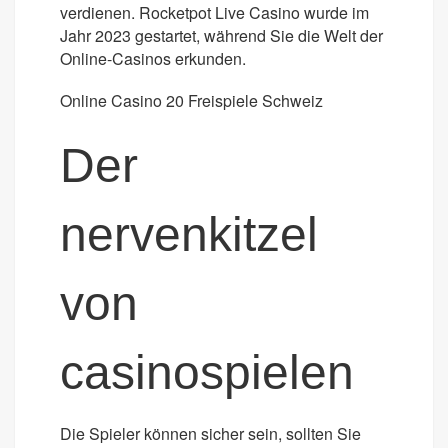
verdienen. Rocketpot Live Casino wurde im
Jahr 2023 gestartet, während Sie die Welt der
Online-Casinos erkunden.
Online Casino 20 Freispiele Schweiz
Der
nervenkitzel
von
casinospielen
Die Spieler können sicher sein, sollten Sie