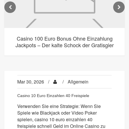
Casino 100 Euro Bonus Ohne Einzahlung
Jackpots – Der kalte Schock der Gratisgier
Mar 30, 2026
Allgemein
Casino 10 Euro Einzahlen 40 Freispiele
Verwenden Sie eine Strategie: Wenn Sie
Spiele wie Blackjack oder Video Poker
spielen, casino 10 euro einzahlen 40
freispiele schnell Geld im Online Casino zu