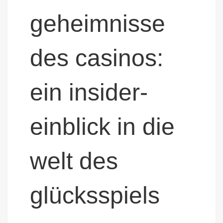
geheimnisse
des casinos:
ein insider-
einblick in die
welt des
glücksspiels