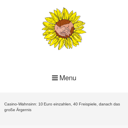
Skip
to
content
Menu
Casino‑Wahnsinn: 10 Euro einzahlen, 40 Freispiele, danach das
große Ärgernis