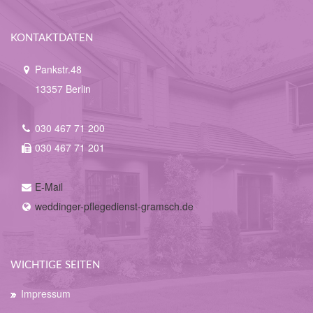
KONTAKTDATEN
Pankstr.48
13357 Berlin
030 467 71 200
030 467 71 201
E-Mail
weddinger-pflegedienst-gramsch.de
WICHTIGE SEITEN
Impressum