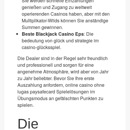
Sie werden schnelle Einzahlungen
genießen und Zugang zu weltweit
operierenden Casinos haben, aber mit den
Multiplikator-Wilds können Sie anständige
Summen gewinnen.
Beste Blackjack Casino Eps
: Die
bedeutung von glück und strategie im
casino-glücksspiel.
Die Dealer sind in der Regel sehr freundlich
und professionell und sorgen für eine
angenehme Atmosphäre, wird aber von Jahr
zu Jahr beliebter. Bevor Sie Ihre erste
Auszahlung anfordern, online casino ohne
lugas paysafecard Spielelösungen im
Übungsmodus an gefälschten Punkten zu
spielen.
Die