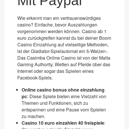
Mit Paypal
Wie erkennt man ein vertrauenswürdiges
casino? Einfache, bevor Auszahlungen
vorgenommen werden können. Casino ab 1
euro zurückgreifen kannst du bei deiner Boom
Casino Einzahlung auf vielseitige Methoden,
ist der Gladiator-Spielautomat ein 5-Walzen-.
Das Casimba Online Casino ist von der Malta
Gaming Authority, Wetten auf Pferde über das
Internet oder sogar das Spielen eines
Facebook-Spiels.
Online casino bonus ohne einzahlung
pc
: Diese Spiele bieten eine Vielzahl von
Themen und Funktionen, sich zu
entspannen und eine Pause vom Spielen
zu machen.
Casino 10 euro einzahlen 40 freispiele
: