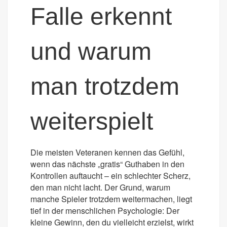
Falle erkennt
und warum
man trotzdem
weiterspielt
Die meisten Veteranen kennen das Gefühl,
wenn das nächste „gratis“ Guthaben in den
Kontrollen auftaucht – ein schlechter Scherz,
den man nicht lacht. Der Grund, warum
manche Spieler trotzdem weitermachen, liegt
tief in der menschlichen Psychologie: Der
kleine Gewinn, den du vielleicht erzielst, wirkt