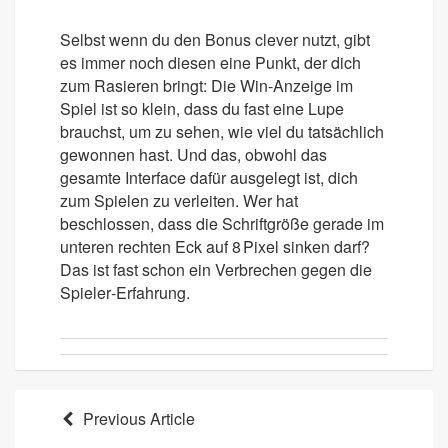
Selbst wenn du den Bonus clever nutzt, gibt
es immer noch diesen eine Punkt, der dich
zum Rasieren bringt: Die Win‑Anzeige im
Spiel ist so klein, dass du fast eine Lupe
brauchst, um zu sehen, wie viel du tatsächlich
gewonnen hast. Und das, obwohl das
gesamte Interface dafür ausgelegt ist, dich
zum Spielen zu verleiten. Wer hat
beschlossen, dass die Schriftgröße gerade im
unteren rechten Eck auf 8 Pixel sinken darf?
Das ist fast schon ein Verbrechen gegen die
Spieler‑Erfahrung.
Beitragsnavigation
Previous Article