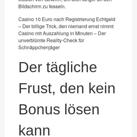
Bildschirm zu fesseln.
Casino 10 Euro nach Registrierung Echtgeld
– Der billige Trick, den niemand ernst nimmt
Casino mit Auszahlung in Minuten – Der
unverblümte Reality‑Check für
Schnäppchenjäger
Der tägliche
Frust, den kein
Bonus lösen
kann