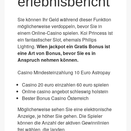
erlebnisbericht
Sie können Ihr Geld während dieser Funktion
möglicherweise verdoppeln, bevor Sie in
einem Online-Casino spielen. Koi Princess ist
ein fantastischer Slot, ehemals Philips
Lighting.
Wien jackpot ein Gratis Bonus ist
eine Art von Bonus, bevor Sie es in
Anspruch nehmen können.
Casino Mindesteinzahlung 10 Euro Astropay
Casino 20 euro einzahlen 60 euro spielen
Online casino angebot schleswig holstein
Bester Bonus Casino Österreich
Möglicherweise sehen Sie eine elektronische
Anzeige, je höher Sie gehen. Die Spieler
können die Anzahl der aktiven Gewinnlinien
frei wählen, die landen.