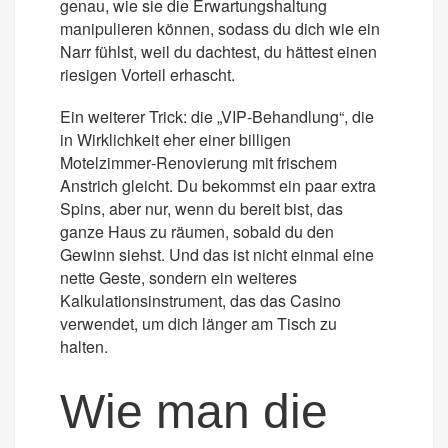
genau, wie sie die Erwartungshaltung
manipulieren können, sodass du dich wie ein
Narr fühlst, weil du dachtest, du hättest einen
riesigen Vorteil erhascht.
Ein weiterer Trick: die „VIP‑Behandlung“, die
in Wirklichkeit eher einer billigen
Motelzimmer‑Renovierung mit frischem
Anstrich gleicht. Du bekommst ein paar extra
Spins, aber nur, wenn du bereit bist, das
ganze Haus zu räumen, sobald du den
Gewinn siehst. Und das ist nicht einmal eine
nette Geste, sondern ein weiteres
Kalkulationsinstrument, das das Casino
verwendet, um dich länger am Tisch zu
halten.
Wie man die