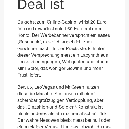
Deal ist
Du gehst zum Online‑Casino, wirfst 20 Euro
rein und erwartest sofort 60 Euro auf dem
Konto. Der Werbebanner verspricht ein sattes
„Geschenk“, das dich angeblich zum
Gewinner macht. In der Praxis steckt hinter
dieser Versprechung meist ein Labyrinth aus
Umsatzbedingungen, Wettquoten und einem
Mini‑Spiel, das weniger Gewinn und mehr
Frust liefert.
Bet365, LeoVegas und Mr Green nutzen
dieselbe Masche: Sie locken mit einer
scheinbar großzügigen Verdopplung, aber
das „Einzahlen‑und‑Spielen“-Konstrukt ist
nichts anderes als ein mathematischer Trick.
Der wahre Netto­wert bleibt meist bei null oder
ein mickriger Verlust. Und das, obwohl du das