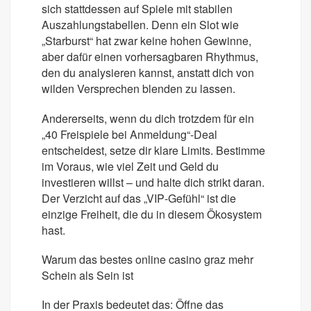
sich stattdessen auf Spiele mit stabilen
Auszahlungstabellen. Denn ein Slot wie
„Starburst“ hat zwar keine hohen Gewinne,
aber dafür einen vorhersagbaren Rhythmus,
den du analysieren kannst, anstatt dich von
wilden Versprechen blenden zu lassen.
Andererseits, wenn du dich trotzdem für ein
„40 Freispiele bei Anmeldung“-Deal
entscheidest, setze dir klare Limits. Bestimme
im Voraus, wie viel Zeit und Geld du
investieren willst – und halte dich strikt daran.
Der Verzicht auf das „VIP‑Gefühl“ ist die
einzige Freiheit, die du in diesem Ökosystem
hast.
Warum das bestes online casino graz mehr
Schein als Sein ist
In der Praxis bedeutet das: Öffne das