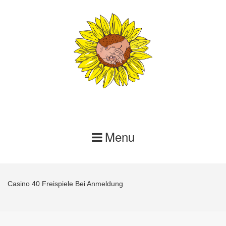
Skip
to
content
Menu
Casino 40 Freispiele Bei Anmeldung