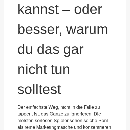
kannst – oder
besser, warum
du das gar
nicht tun
solltest
Der einfachste Weg, nicht in die Falle zu
tappen, ist, das Ganze zu ignorieren. Die
meisten seriösen Spieler sehen solche Boni
als reine Marketingmasche und konzentrieren