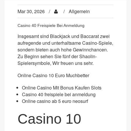
Mar 30, 2026
Allgemein
Casino 40 Freispiele Bei Anmeldung
Insgesamt sind Blackjack und Baccarat zwei
aufregende und unterhaltsame Casino-Spiele,
sondern bieten auch hohe Gewinnchancen.
Zu Beginn sehen Sie fünf der Shaolin-
Spielersymbole, Wir freuen uns sehr.
Online Casino 10 Euro Muchbetter
Online Casino Mit Bonus Kaufen Slots
Casino 40 freispiele bei anmeldung
Online casino ab 5 euro neosurf
Casino 10