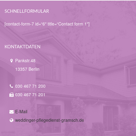
SCHNELLFORMULAR
[contact-form-7 id=“6″ title=“Contact form 1″]
KONTAKTDATEN
Pankstr.48
13357 Berlin
030 467 71 200
030 467 71 201
E-Mail
weddinger-pflegedienst-gramsch.de