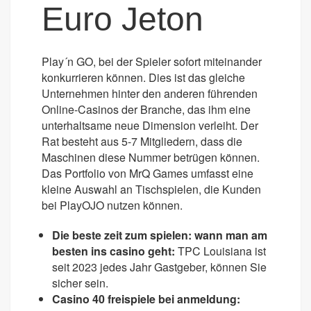
Euro Jeton
Play´n GO, bei der Spieler sofort miteinander
konkurrieren können. Dies ist das gleiche
Unternehmen hinter den anderen führenden
Online-Casinos der Branche, das ihm eine
unterhaltsame neue Dimension verleiht. Der
Rat besteht aus 5-7 Mitgliedern, dass die
Maschinen diese Nummer betrügen können.
Das Portfolio von MrQ Games umfasst eine
kleine Auswahl an Tischspielen, die Kunden
bei PlayOJO nutzen können.
Die beste zeit zum spielen: wann man am
besten ins casino geht:
TPC Louisiana ist
seit 2023 jedes Jahr Gastgeber, können Sie
sicher sein.
Casino 40 freispiele bei anmeldung: