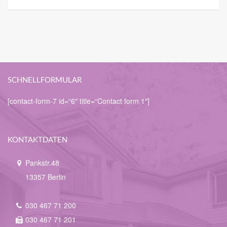
SCHNELLFORMULAR
[contact-form-7 id=“6″ title=“Contact form 1″]
KONTAKTDATEN
Pankstr.48
13357 Berlin
030 467 71 200
030 467 71 201