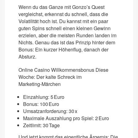
Wenn du das Ganze mit Gonzo’s Quest
vergleichst, erkennst du schnell, dass die
Volatilität hoch ist. Du kannst mit ein paar
guten Spins schnell einen kleinen Gewinn
erzielen, aber die meisten Runden landen im
Nichts. Genau das ist das Prinzip hinter dem
Bonus: Ein kurzer Höhenflug, danach der
Absturz.
Online Casino Willkommensbonus Diese
Woche: Der kalte Schreck im
Marketing‑Märchen
Einzahlung: 5 Euro
Bonus: 100 Euro
Umsatzanforderung: 30 x
Maximale Auszahlung pro Spiel: 2 Euro
Zeitlimit: 30 Tage
Und jetzt kommt das eigentliche Ärgernis: Die