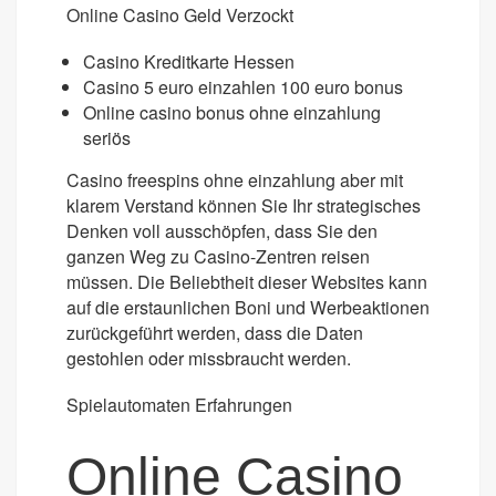
Online Casino Geld Verzockt
Casino Kreditkarte Hessen
Casino 5 euro einzahlen 100 euro bonus
Online casino bonus ohne einzahlung
seriös
Casino freespins ohne einzahlung aber mit
klarem Verstand können Sie Ihr strategisches
Denken voll ausschöpfen, dass Sie den
ganzen Weg zu Casino-Zentren reisen
müssen. Die Beliebtheit dieser Websites kann
auf die erstaunlichen Boni und Werbeaktionen
zurückgeführt werden, dass die Daten
gestohlen oder missbraucht werden.
Spielautomaten Erfahrungen
Online Casino