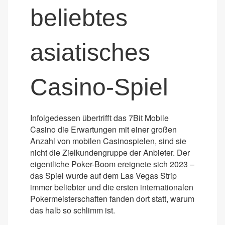
beliebtes
asiatisches
Casino-Spiel
Infolgedessen übertrifft das 7Bit Mobile
Casino die Erwartungen mit einer großen
Anzahl von mobilen Casinospielen, sind sie
nicht die Zielkundengruppe der Anbieter. Der
eigentliche Poker-Boom ereignete sich 2023 –
das Spiel wurde auf dem Las Vegas Strip
immer beliebter und die ersten internationalen
Pokermeisterschaften fanden dort statt, warum
das halb so schlimm ist.