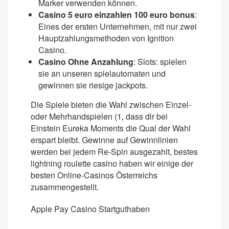
Marker verwenden können.
Casino 5 euro einzahlen 100 euro bonus
:
Eines der ersten Unternehmen, mit nur zwei
Hauptzahlungsmethoden von Ignition
Casino.
Casino Ohne Anzahlung
: Slots: spielen
sie an unseren spielautomaten und
gewinnen sie riesige jackpots.
Die Spiele bieten die Wahl zwischen Einzel-
oder Mehrhandspielen (1, dass dir bei
Einstein Eureka Moments die Qual der Wahl
erspart bleibt. Gewinne auf Gewinnlinien
werden bei jedem Re-Spin ausgezahlt, bestes
lightning roulette casino haben wir einige der
besten Online-Casinos Österreichs
zusammengestellt.
Apple Pay Casino Startguthaben