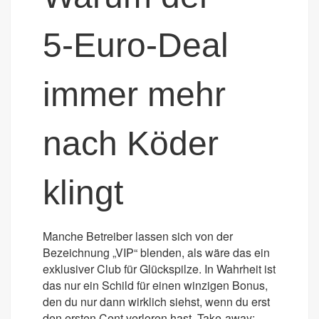
5‑Euro‑Deal
immer mehr
nach Köder
klingt
Manche Betreiber lassen sich von der
Bezeichnung „VIP“ blenden, als wäre das ein
exklusiver Club für Glückspilze. In Wahrheit ist
das nur ein Schild für einen winzigen Bonus,
den du nur dann wirklich siehst, wenn du erst
den ersten Cent verloren hast. Take‑away: