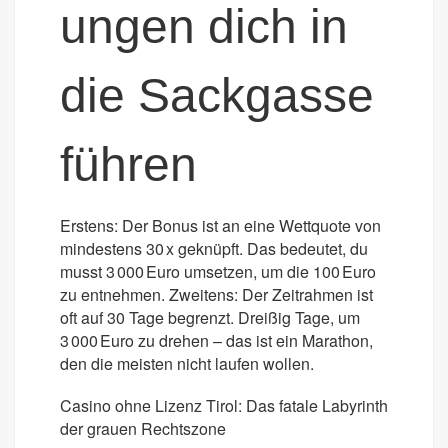
ungen dich in
die Sackgasse
führen
Erstens: Der Bonus ist an eine Wettquote von
mindestens 30 x geknüpft. Das bedeutet, du
musst 3 000 Euro umsetzen, um die 100 Euro
zu entnehmen. Zweitens: Der Zeitrahmen ist
oft auf 30 Tage begrenzt. Dreißig Tage, um
3 000 Euro zu drehen – das ist ein Marathon,
den die meisten nicht laufen wollen.
Casino ohne Lizenz Tirol: Das fatale Labyrinth
der grauen Rechtszone