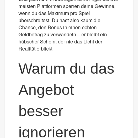
meisten Plattformen sperren deine Gewinne,
wenn du das Maximum pro Spiel
überschreitest. Du hast also kaum die
Chance, den Bonus in einen echten
Geldbetrag zu verwandeln – er bleibt ein
hübscher Schein, der nie das Licht der
Realität erblickt.
Warum du das
Angebot
besser
ignorieren