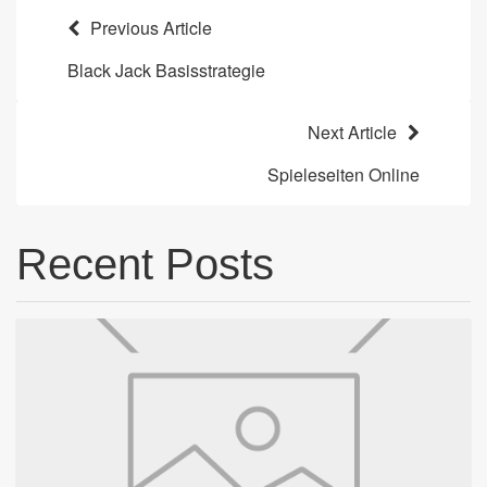
Beitragsnavigation
Previous Article
Black Jack Basisstrategie
Next Article
Spieleseiten Online
Recent Posts