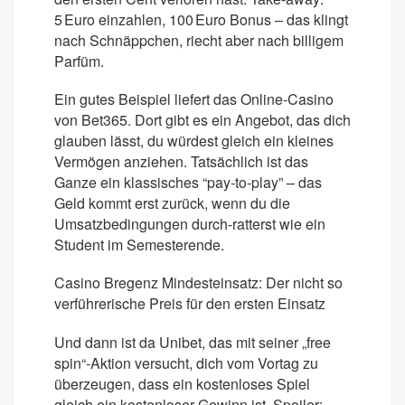
5 Euro einzahlen, 100 Euro Bonus – das klingt
nach Schnäppchen, riecht aber nach billigem
Parfüm.
Ein gutes Beispiel liefert das Online‑Casino
von Bet365. Dort gibt es ein Angebot, das dich
glauben lässt, du würdest gleich ein kleines
Vermögen anziehen. Tatsächlich ist das
Ganze ein klassisches “pay‑to‑play” – das
Geld kommt erst zurück, wenn du die
Umsatzbedingungen durch‑ratterst wie ein
Student im Semesterende.
Casino Bregenz Mindesteinsatz: Der nicht so
verführerische Preis für den ersten Einsatz
Und dann ist da Unibet, das mit seiner „free
spin“‑Aktion versucht, dich vom Vortag zu
überzeugen, dass ein kostenloses Spiel
gleich ein kostenloser Gewinn ist. Spoiler: