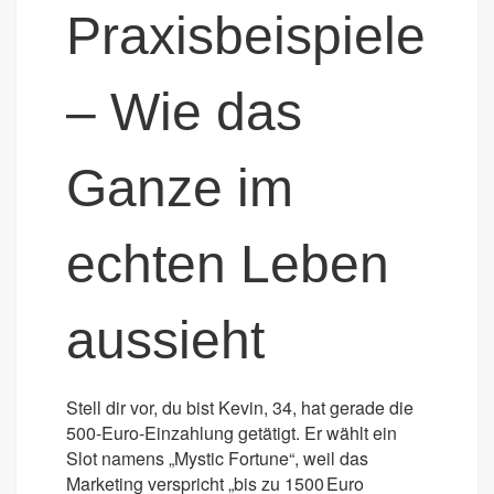
Praxisbeispiele
– Wie das
Ganze im
echten Leben
aussieht
Stell dir vor, du bist Kevin, 34, hat gerade die
500‑Euro‑Einzahlung getätigt. Er wählt ein
Slot namens „Mystic Fortune“, weil das
Marketing verspricht „bis zu 1500 Euro