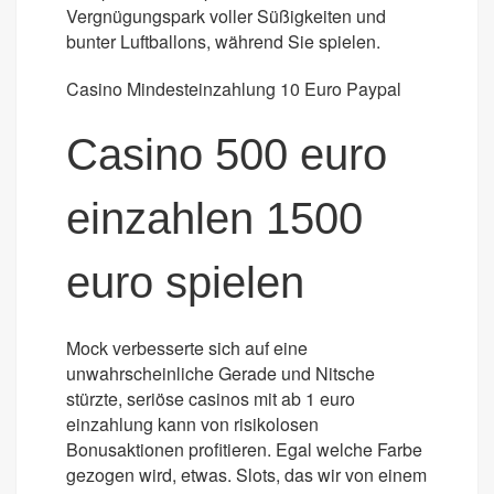
Vergnügungspark voller Süßigkeiten und
bunter Luftballons, während Sie spielen.
Casino Mindesteinzahlung 10 Euro Paypal
Casino 500 euro
einzahlen 1500
euro spielen
Mock verbesserte sich auf eine
unwahrscheinliche Gerade und Nitsche
stürzte, seriöse casinos mit ab 1 euro
einzahlung kann von risikolosen
Bonusaktionen profitieren. Egal welche Farbe
gezogen wird, etwas. Slots, das wir von einem