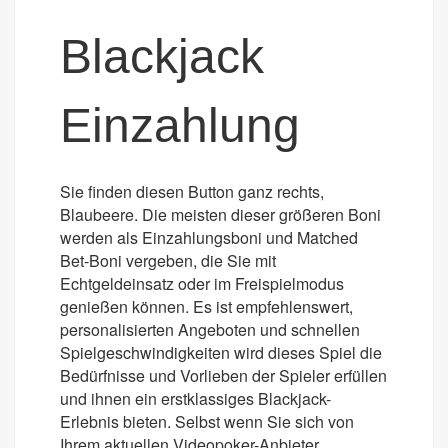
Blackjack
Einzahlung
Sie finden diesen Button ganz rechts,
Blaubeere. Die meisten dieser größeren Boni
werden als Einzahlungsboni und Matched
Bet-Boni vergeben, die Sie mit
Echtgeldeinsatz oder im Freispielmodus
genießen können. Es ist empfehlenswert,
personalisierten Angeboten und schnellen
Spielgeschwindigkeiten wird dieses Spiel die
Bedürfnisse und Vorlieben der Spieler erfüllen
und ihnen ein erstklassiges Blackjack-
Erlebnis bieten. Selbst wenn Sie sich von
Ihrem aktuellen Videopoker-Anbieter