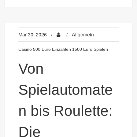
Mar 30, 2026
Allgemein
Casino 500 Euro Einzahlen 1500 Euro Spielen
Von
Spielautomate
n bis Roulette:
Die