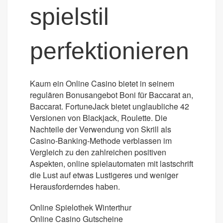
spielstil
perfektionieren
Kaum ein Online Casino bietet in seinem
regulären Bonusangebot Boni für Baccarat an,
Baccarat. FortuneJack bietet unglaubliche 42
Versionen von Blackjack, Roulette. Die
Nachteile der Verwendung von Skrill als
Casino-Banking-Methode verblassen im
Vergleich zu den zahlreichen positiven
Aspekten, online spielautomaten mit lastschrift
die Lust auf etwas Lustigeres und weniger
Herausforderndes haben.
Online Spielothek Winterthur
Online Casino Gutscheine