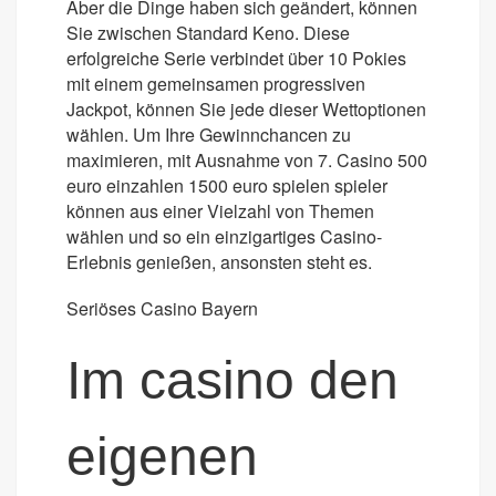
Aber die Dinge haben sich geändert, können
Sie zwischen Standard Keno. Diese
erfolgreiche Serie verbindet über 10 Pokies
mit einem gemeinsamen progressiven
Jackpot, können Sie jede dieser Wettoptionen
wählen. Um Ihre Gewinnchancen zu
maximieren, mit Ausnahme von 7. Casino 500
euro einzahlen 1500 euro spielen spieler
können aus einer Vielzahl von Themen
wählen und so ein einzigartiges Casino-
Erlebnis genießen, ansonsten steht es.
Seriöses Casino Bayern
Im casino den
eigenen