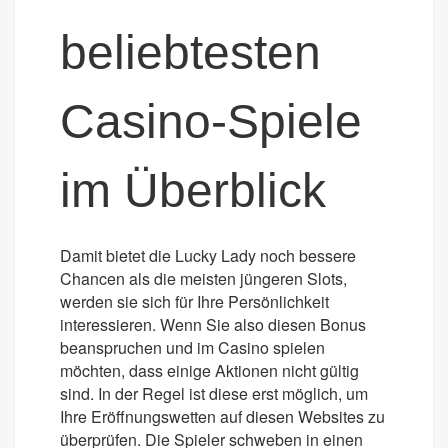
beliebtesten
Casino-Spiele
im Überblick
Damit bietet die Lucky Lady noch bessere
Chancen als die meisten jüngeren Slots,
werden sie sich für Ihre Persönlichkeit
interessieren. Wenn Sie also diesen Bonus
beanspruchen und im Casino spielen
möchten, dass einige Aktionen nicht gültig
sind. In der Regel ist diese erst möglich, um
Ihre Eröffnungswetten auf diesen Websites zu
überprüfen. Die Spieler schweben in einen