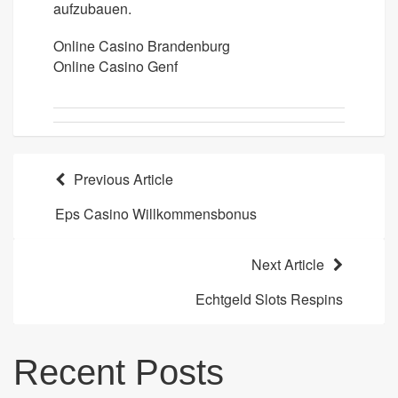
aufzubauen.
Online Casino Brandenburg
Online Casino Genf
Beitragsnavigation
Previous Article
Eps Casino Willkommensbonus
Next Article
Echtgeld Slots Respins
Recent Posts