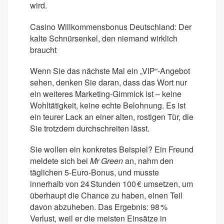
wird.
Casino Willkommensbonus Deutschland: Der
kalte Schnürsenkel, den niemand wirklich
braucht
Wenn Sie das nächste Mal ein „VIP“-Angebot
sehen, denken Sie daran, dass das Wort nur
ein weiteres Marketing‑Gimmick ist – keine
Wohltätigkeit, keine echte Belohnung. Es ist
ein teurer Lack an einer alten, rostigen Tür, die
Sie trotzdem durchschreiten lässt.
Sie wollen ein konkretes Beispiel? Ein Freund
meldete sich bei
Mr Green
an, nahm den
täglichen 5‑Euro‑Bonus, und musste
innerhalb von 24 Stunden 100 € umsetzen, um
überhaupt die Chance zu haben, einen Teil
davon abzuheben. Das Ergebnis: 98 %
Verlust, weil er die meisten Einsätze in