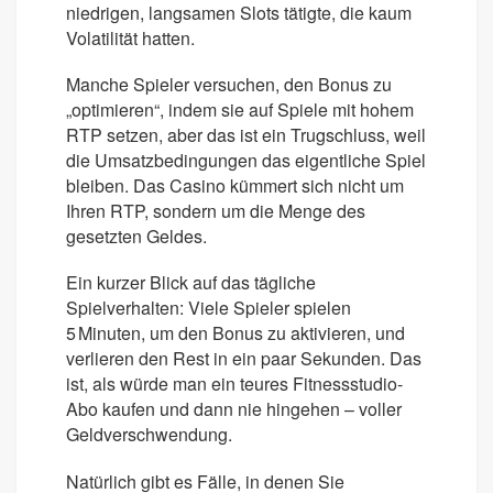
niedrigen, langsamen Slots tätigte, die kaum
Volatilität hatten.
Manche Spieler versuchen, den Bonus zu
„optimieren“, indem sie auf Spiele mit hohem
RTP setzen, aber das ist ein Trugschluss, weil
die Umsatzbedingungen das eigentliche Spiel
bleiben. Das Casino kümmert sich nicht um
Ihren RTP, sondern um die Menge des
gesetzten Geldes.
Ein kurzer Blick auf das tägliche
Spielverhalten: Viele Spieler spielen
5 Minuten, um den Bonus zu aktivieren, und
verlieren den Rest in ein paar Sekunden. Das
ist, als würde man ein teures Fitnessstudio-
Abo kaufen und dann nie hingehen – voller
Geldverschwendung.
Natürlich gibt es Fälle, in denen Sie