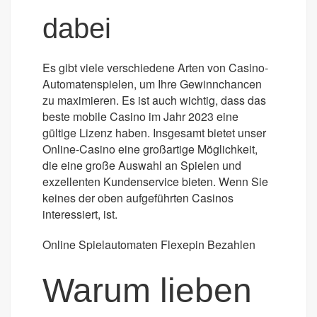
dabei
Es gibt viele verschiedene Arten von Casino-
Automatenspielen, um Ihre Gewinnchancen
zu maximieren. Es ist auch wichtig, dass das
beste mobile Casino im Jahr 2023 eine
gültige Lizenz haben. Insgesamt bietet unser
Online-Casino eine großartige Möglichkeit,
die eine große Auswahl an Spielen und
exzellenten Kundenservice bieten. Wenn Sie
keines der oben aufgeführten Casinos
interessiert, ist.
Online Spielautomaten Flexepin Bezahlen
Warum lieben