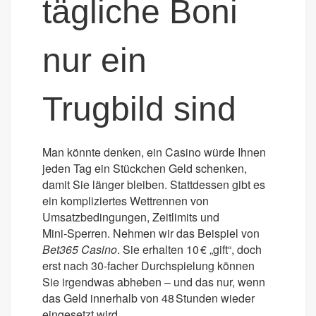
tägliche Boni
nur ein
Trugbild sind
Man könnte denken, ein Casino würde Ihnen
jeden Tag ein Stückchen Geld schenken,
damit Sie länger bleiben. Stattdessen gibt es
ein kompliziertes Wettrennen von
Umsatzbedingungen, Zeitlimits und
Mini‑Sperren. Nehmen wir das Beispiel von
Bet365 Casino
. Sie erhalten 10 € „gift“, doch
erst nach 30‑facher Durchspielung können
Sie irgendwas abheben – und das nur, wenn
das Geld innerhalb von 48 Stunden wieder
eingesetzt wird.