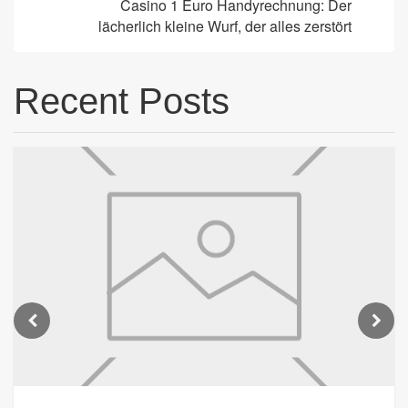
Casino 1 Euro Handyrechnung: Der
lächerlich kleine Wurf, der alles zerstört
Recent Posts