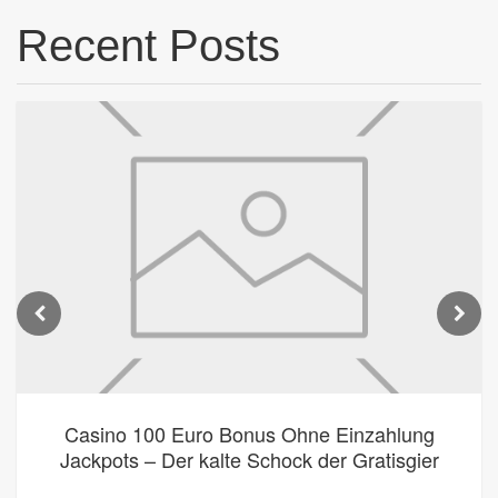
Recent Posts
Casino 100 Euro Bonus Ohne Einzahlung
Jackpots – Der kalte Schock der Gratisgier