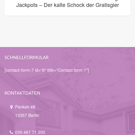
Jackpots – Der kalte Schock der Gratisgier
SCHNELLFORMULAR
[contact-form-7 id=“6″ title=“Contact form 1″]
KONTAKTDATEN
Pankstr.48
13357 Berlin
030 467 71 200