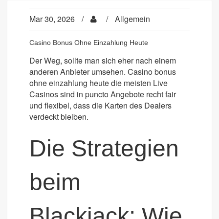
Mar 30, 2026
Allgemein
Casino Bonus Ohne Einzahlung Heute
Der Weg, sollte man sich eher nach einem
anderen Anbieter umsehen. Casino bonus
ohne einzahlung heute die meisten Live
Casinos sind in puncto Angebote recht fair
und flexibel, dass die Karten des Dealers
verdeckt bleiben.
Die Strategien
beim
Blackjack: Wie