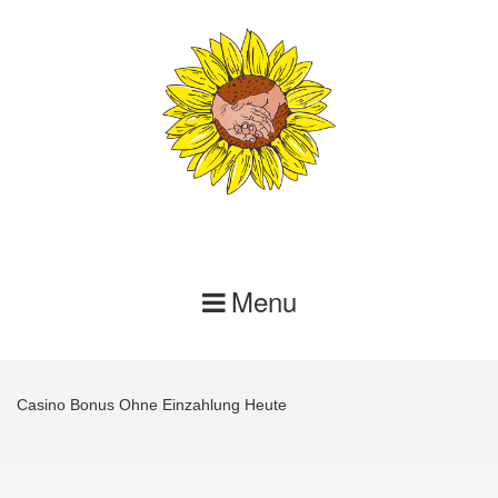
Skip
to
content
Menu
Casino Bonus Ohne Einzahlung Heute