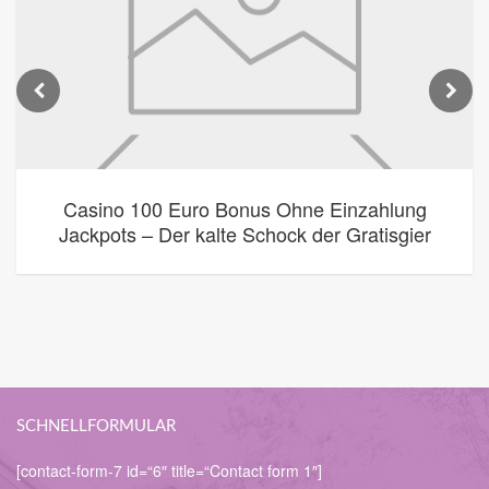
Casino 100 Euro Bonus Ohne Einzahlung
Jackpots – Der kalte Schock der Gratisgier
SCHNELLFORMULAR
[contact-form-7 id=“6″ title=“Contact form 1″]