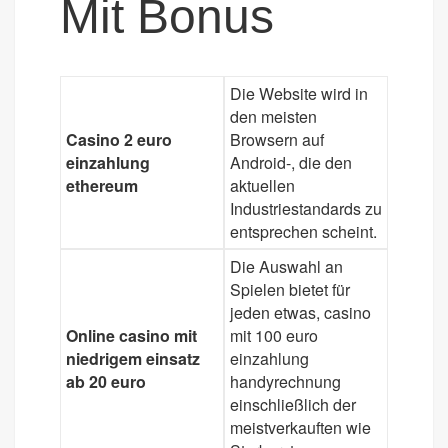
Mit Bonus
Die Website wird in
den meisten
Casino 2 euro
Browsern auf
einzahlung
Android-, die den
ethereum
aktuellen
Industriestandards zu
entsprechen scheint.
Die Auswahl an
Spielen bietet für
jeden etwas, casino
Online casino mit
mit 100 euro
niedrigem einsatz
einzahlung
ab 20 euro
handyrechnung
einschließlich der
meistverkauften wie