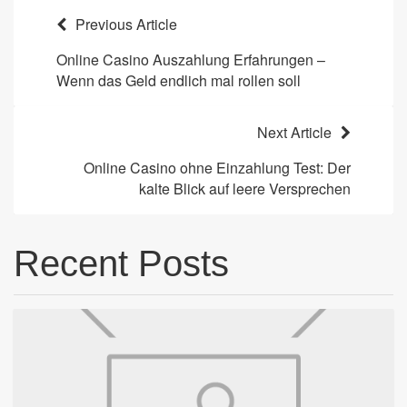
Beitragsnavigation
Previous Article
Online Casino Auszahlung Erfahrungen –
Wenn das Geld endlich mal rollen soll
Next Article
Online Casino ohne Einzahlung Test: Der
kalte Blick auf leere Versprechen
Recent Posts