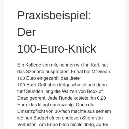
Praxisbeispiel:
Der
100‑Euro‑Knick
Ein Kollege von mir, nennen wir ihn Karl, hat
das Szenario ausprobiert. Er hat bei Mr Green
100 Euro eingezahlt, das „freie“
100‑Euro‑Guthaben freigeschaltet und dann
fünf Stunden lang die Walzen von Book of
Dead gedreht. Jede Runde kostete ihn 0,20
Euro, das klingt nach wenig. Doch die
Umsatzpflicht von 30‑fach machte aus seinem
kleinen Budget einen endlosen Strom von
Verlusten. Am Ende blieb nichts übrig, außer