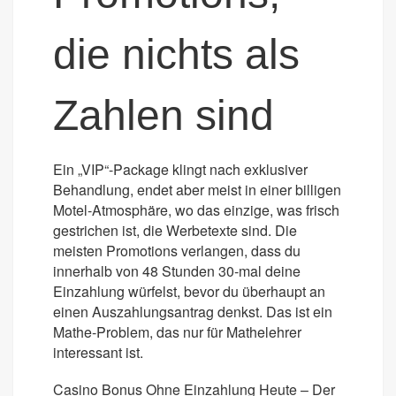
die nichts als
Zahlen sind
Ein „VIP“-Package klingt nach exklusiver
Behandlung, endet aber meist in einer billigen
Motel‑Atmosphäre, wo das einzige, was frisch
gestrichen ist, die Werbetexte sind. Die
meisten Promotions verlangen, dass du
innerhalb von 48 Stunden 30‑mal deine
Einzahlung würfelst, bevor du überhaupt an
einen Auszahlungsantrag denkst. Das ist ein
Mathe‑Problem, das nur für Mathelehrer
interessant ist.
Casino Bonus Ohne Einzahlung Heute – Der