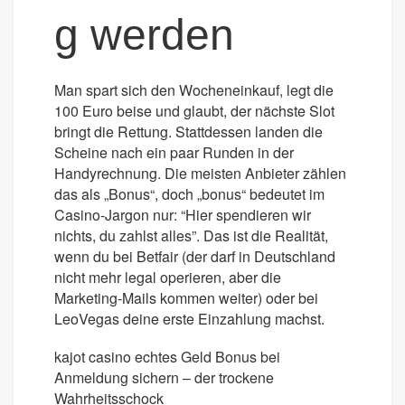
g werden
Man spart sich den Wocheneinkauf, legt die
100 Euro beise und glaubt, der nächste Slot
bringt die Rettung. Stattdessen landen die
Scheine nach ein paar Runden in der
Handyrechnung. Die meisten Anbieter zählen
das als „Bonus“, doch „bonus“ bedeutet im
Casino‑Jargon nur: “Hier spendieren wir
nichts, du zahlst alles”. Das ist die Realität,
wenn du bei Betfair (der darf in Deutschland
nicht mehr legal operieren, aber die
Marketing‑Mails kommen weiter) oder bei
LeoVegas deine erste Einzahlung machst.
kajot casino echtes Geld Bonus bei
Anmeldung sichern – der trockene
Wahrheitsschock