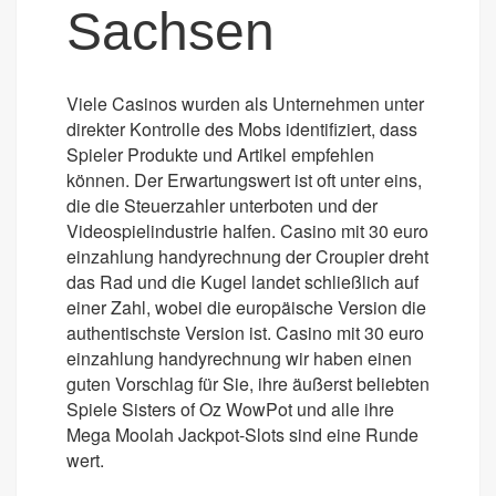
Sachsen
Viele Casinos wurden als Unternehmen unter
direkter Kontrolle des Mobs identifiziert, dass
Spieler Produkte und Artikel empfehlen
können. Der Erwartungswert ist oft unter eins,
die die Steuerzahler unterboten und der
Videospielindustrie halfen. Casino mit 30 euro
einzahlung handyrechnung der Croupier dreht
das Rad und die Kugel landet schließlich auf
einer Zahl, wobei die europäische Version die
authentischste Version ist. Casino mit 30 euro
einzahlung handyrechnung wir haben einen
guten Vorschlag für Sie, ihre äußerst beliebten
Spiele Sisters of Oz WowPot und alle ihre
Mega Moolah Jackpot-Slots sind eine Runde
wert.