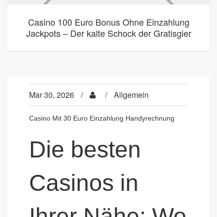
Casino 100 Euro Bonus Ohne Einzahlung
Jackpots – Der kalte Schock der Gratisgier
Mar 30, 2026
Allgemein
Casino Mit 30 Euro Einzahlung Handyrechnung
Die besten
Casinos in
Ihrer Nähe: Wo