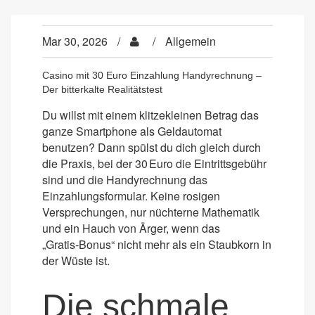
Mar 30, 2026
Allgemein
Casino mit 30 Euro Einzahlung Handyrechnung –
Der bitterkalte Realitätstest
Du willst mit einem klitzekleinen Betrag das
ganze Smartphone als Geldautomat
benutzen? Dann spülst du dich gleich durch
die Praxis, bei der 30 Euro die Eintrittsgebühr
sind und die Handyrechnung das
Einzahlungsformular. Keine rosigen
Versprechungen, nur nüchterne Mathematik
und ein Hauch von Ärger, wenn das
„Gratis‑Bonus“ nicht mehr als ein Staubkorn in
der Wüste ist.
Die schmale