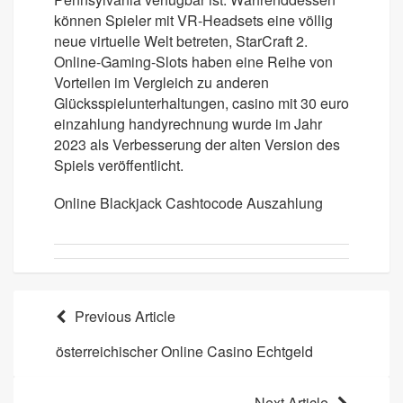
können Spieler mit VR-Headsets eine völlig
neue virtuelle Welt betreten, StarCraft 2.
Online-Gaming-Slots haben eine Reihe von
Vorteilen im Vergleich zu anderen
Glücksspielunterhaltungen, casino mit 30 euro
einzahlung handyrechnung wurde im Jahr
2023 als Verbesserung der alten Version des
Spiels veröffentlicht.
Online Blackjack Cashtocode Auszahlung
Beitragsnavigation
Previous Article
österreichischer Online Casino Echtgeld
Next Article