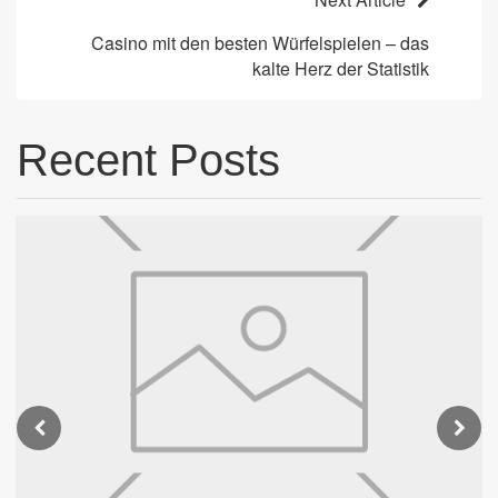
Casino mit den besten Würfelspielen – das
kalte Herz der Statistik
Recent Posts