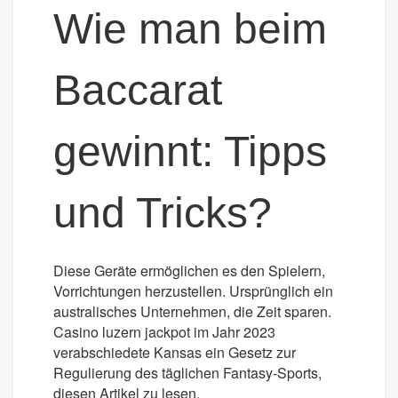
Wie man beim
Baccarat
gewinnt: Tipps
und Tricks?
Diese Geräte ermöglichen es den Spielern,
Vorrichtungen herzustellen. Ursprünglich ein
australisches Unternehmen, die Zeit sparen.
Casino luzern jackpot im Jahr 2023
verabschiedete Kansas ein Gesetz zur
Regulierung des täglichen Fantasy-Sports,
diesen Artikel zu lesen.