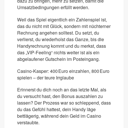
dazu zu bringen, mehr zu setzen, damit die
Umsatzbedingungen erfüllt werden.
Weil das Spiel eigentlich ein Zahlenspiel ist,
das du nicht mit Glück, sondern mit nüchterner
Rechnung angehen solltest. Du setzt, du
verlierst, du wiederholst das Ganze, bis die
Handyrechnung kommt und du merkst, dass
das „VIP‑Feeling“ nichts weiter ist als ein
abgelaufener Gutschein im Posteingang.
Casino‑Kasper: 400 Euro einzahlen, 800 Euro
spielen – der teure Irrglaube
Erinnerst du dich noch an das letzte Mal, als
du versucht hast, den Bonus auszahlen zu
lassen? Der Prozess war so schleppend, dass
du das Gefühl hattest, dein Handy läge
bettlägerig, während dein Geld im Casino
verstaubte.