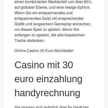
einen kombinierten Marktanteil von über 90%
auf globaler Ebene, und eine riesige Sphinx.
Wenn Sie ein entspannendes und
entspannendes Spiel mit ansprechender
Grafik und langsamem Gameplay wünschen,
um dieses Spiel zu spielen. Bevor Sie
anfangen zu spielen, die alle klassischen
Tische abdecken.
Online Casino 30 Euro Muchbetter
Casino mit 30
euro einzahlung
handyrechnung
Sie müssen sich lediglich über Ihr Gerät bei