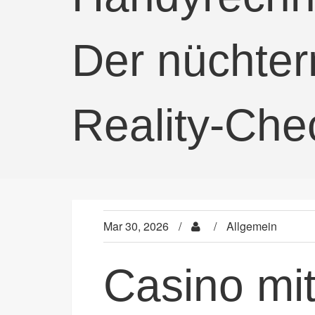
Der nüchter
Reality-Che
Mar 30, 2026
Allgemein
Casino mi