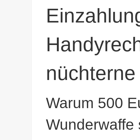
Einzahlun
Handyrech
nüchterne
Warum 500 Eu
Wunderwaffe 