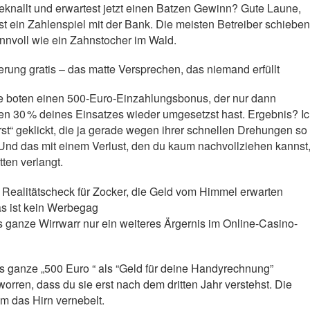
knallt und erwartest jetzt einen Batzen Gewinn? Gute Laune,
st ein Zahlenspiel mit der Bank. Die meisten Betreiber schieben
sinnvoll wie ein Zahnstocher im Wald.
erung gratis – das matte Versprechen, das niemand erfüllt
e boten einen 500‑Euro‑Einzahlungsbonus, der nur dann
n 30 % deines Einsatzes wieder umgesetzst hast. Ergebnis? I
t“ geklickt, die ja gerade wegen ihrer schnellen Drehungen so
 Und das mit einem Verlust, den du kaum nachvollziehen kannst
ten verlangt.
 Realitätscheck für Zocker, die Geld vom Himmel erwarten
as ist kein Werbegag
ganze Wirrwarr nur ein weiteres Ärgernis im Online-Casino-
as ganze „500 Euro “ als “Geld für deine Handyrechnung”
worren, dass du sie erst nach dem dritten Jahr verstehst. Die
m das Hirn vernebelt.