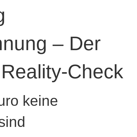
g
nung – Der
 Reality-Check
ro keine
sind