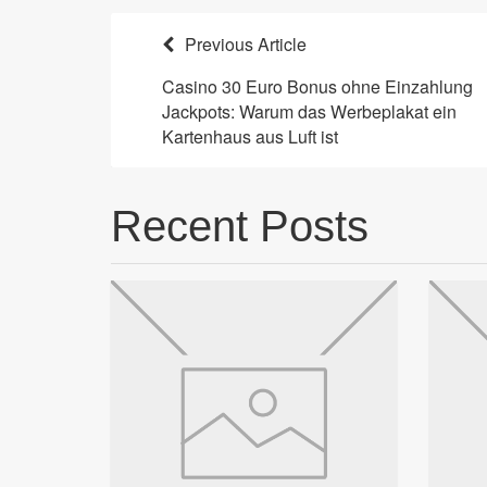
Beitragsnavigat
Previous Article
Casino 30 Euro Bonus ohne Einzahlung
Jackpots: Warum das Werbeplakat ein
Kartenhaus aus Luft ist
Recent Posts