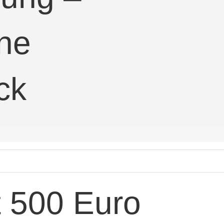
ne
ck
t 500 Euro