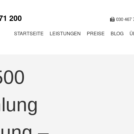
71 200
030 467 
STARTSEITE
LEISTUNGEN
PREISE
BLOG
Ü
500
hlung
ung –