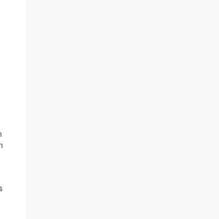
n
n
s