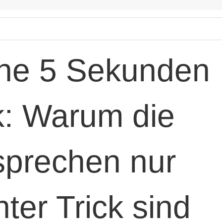
ne 5 Sekunden
k: Warum die
rsprechen nur
hter Trick sind