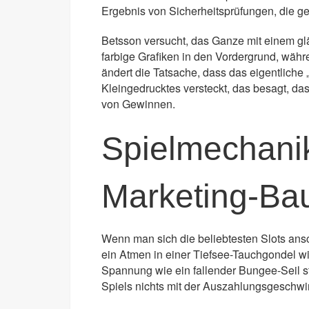
Ergebnis von Sicherheitsprüfungen, die ge
Betsson versucht, das Ganze mit einem glä
farbige Grafiken in den Vordergrund, währ
ändert die Tatsache, dass das eigentlich
Kleingedrucktes versteckt, das besagt, das
von Gewinnen.
Spielmechani
Marketing‑Ba
Wenn man sich die beliebtesten Slots ansc
ein Atmen in einer Tiefsee-Tauchgondel w
Spannung wie ein fallender Bungee‑Seil st
Spiels nichts mit der Auszahlungsgeschwin