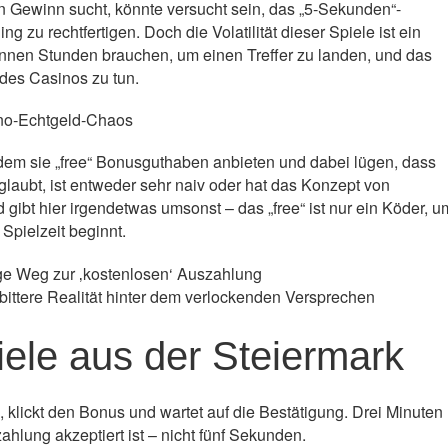
n Gewinn sucht, könnte versucht sein, das „5‑Sekunden“-
 zu rechtfertigen. Doch die Volatilität dieser Spiele ist ein
önnen Stunden brauchen, um einen Treffer zu landen, und das
 des Casinos zu tun.
ino‑Echtgeld‑Chaos
ndem sie „free“ Bonusguthaben anbieten und dabei lügen, dass
glaubt, ist entweder sehr naiv oder hat das Konzept von
ibt hier irgendetwas umsonst – das „free“ ist nur ein Köder, u
 Spielzeit beginnt.
ge Weg zur ‚kostenlosen‘ Auszahlung
ittere Realität hinter dem verlockenden Versprechen
iele aus der Steiermark
 klickt den Bonus und wartet auf die Bestätigung. Drei Minuten
zahlung akzeptiert ist – nicht fünf Sekunden.