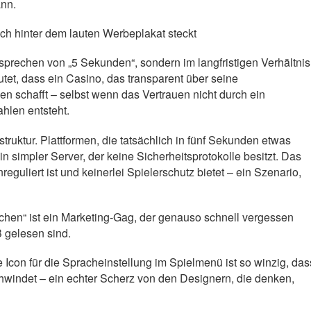
ann.
ich hinter dem lauten Werbeplakat steckt
rsprechen von „5 Sekunden“, sondern im langfristigen Verhältnis
tet, dass ein Casino, das transparent über seine
en schafft – selbst wenn das Vertrauen nicht durch ein
hlen entsteht.
astruktur. Plattformen, die tatsächlich in fünf Sekunden etwas
 simpler Server, der keine Sicherheitsprotokolle besitzt. Das
guliert ist und keinerlei Spielerschutz bietet – ein Szenario,
hen“ ist ein Marketing‑Gag, der genauso schnell vergessen
B gelesen sind.
Icon für die Spracheinstellung im Spielmenü ist so winzig, das
hwindet – ein echter Scherz von den Designern, die denken,