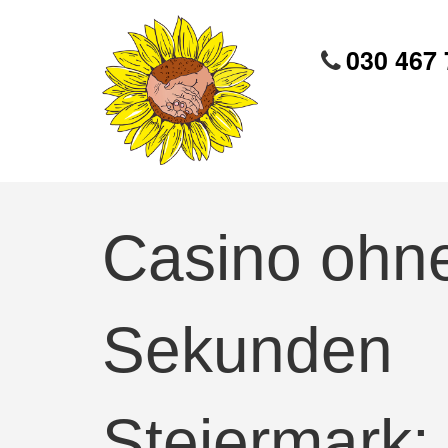
Skip
to
030 467 
content
Casino ohn
Sekunden
Steiermark