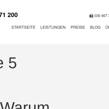
71 200
030 467 
STARTSEITE
LEISTUNGEN
PREISE
BLOG
Ü
e 5
: Warum