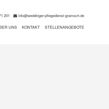
71 201
info@weddinger-pflegedienst-gramsch.de
BER UNS
KONTAKT
STELLENANGEBOTE