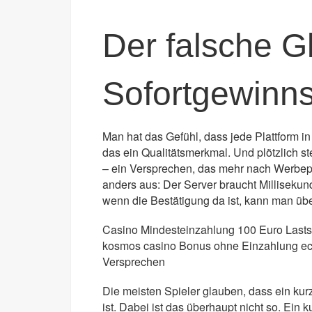
Der falsche G
Sofortgewinn
Man hat das Gefühl, dass jede Plattform in 
das ein Qualitätsmerkmal. Und plötzlich st
– ein Versprechen, das mehr nach Werbepla
anders aus: Der Server braucht Milliseku
wenn die Bestätigung da ist, kann man üb
Casino Mindesteinzahlung 100 Euro Lastsch
kosmos casino Bonus ohne Einzahlung ech
Versprechen
Die meisten Spieler glauben, dass ein ku
ist. Dabei ist das überhaupt nicht so. Ein