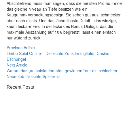
Abschließend muss man sagen, dass die meisten Promo‑Texte
das gleiche Niveau an Tiefe besitzen wie ein
Kaugummi‑Verpackungsdesign: Sie sehen gut aus, schmecken
aber nach nichts. Und das lächerlichste Detail – das winzige,
kaum lesbare Feld in der Ecke des Bonus‑Dialogs, das die
maximale Auszahlung auf 10 € begrenzt, lässt einen einfach
nur wütend zurück.
Previous Article
Beitragsnavigation
Limbo Spiel Online – Der echte Zonk im digitalen Casino-
Dschungel
Next Article
Warum das „an spielautomaten gewinnen“ nur ein schlechter
Nebenjob für echte Spieler ist
Recent Posts