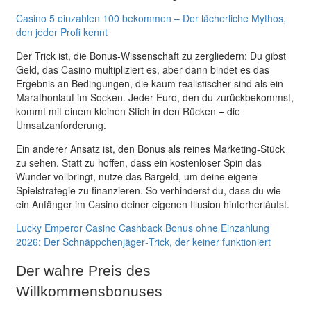
Casino 5 einzahlen 100 bekommen – Der lächerliche Mythos,
den jeder Profi kennt
Der Trick ist, die Bonus‑Wissenschaft zu zergliedern: Du gibst
Geld, das Casino multipliziert es, aber dann bindet es das
Ergebnis an Bedingungen, die kaum realistischer sind als ein
Marathonlauf im Socken. Jeder Euro, den du zurückbekommst,
kommt mit einem kleinen Stich in den Rücken – die
Umsatzanforderung.
Ein anderer Ansatz ist, den Bonus als reines Marketing‑Stück
zu sehen. Statt zu hoffen, dass ein kostenloser Spin das
Wunder vollbringt, nutze das Bargeld, um deine eigene
Spielstrategie zu finanzieren. So verhinderst du, dass du wie
ein Anfänger im Casino deiner eigenen Illusion hinterherläufst.
Lucky Emperor Casino Cashback Bonus ohne Einzahlung
2026: Der Schnäppchenjäger‑Trick, der keiner funktioniert
Der wahre Preis des
Willkommensbonuses