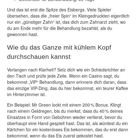
Und das ist erst die Spitze des Eisbergs. Viele Spieler
übersehen, dass die „freier Spin“ im Kleingedruckten eigentlich
nur ein „günstiger Zahn“ ist, das dich zum Zahnarzt zieht, wo
du am Ende mehr für die Behandlung bezahlst, als du
gewonnen hast.
Wie du das Ganze mit kühlem Kopf
durchschauen kannst
Verlangen nach Klarheit? Setz dich wie ein Schiedsrichter an
den Tisch und prüfe jede Zeile. Wenn ein Casino sagt, du
bekommst „VIP“ Behandlung, dann erinnere dich daran, dass
das einzige VIP-Ding, das du hier bekommst, ein teurer Kaffee
im Hinterzimmer ist.
Ein Beispiel: Mr Green lockt mit einem 200 % Bonus. Klingt
nach einem Geldregen, bis du merkst, dass du 40 % deines
Einsatzes in Form von Gebühren wieder verlierst, bevor du
überhaupt eine Hand gespielt hast. Das ist, als würdest du ein
Kärtchen für ein kostenloses Eis bekommen, das du erst dann
bekommst, wenn du das Eis zuerst gekostet hast.