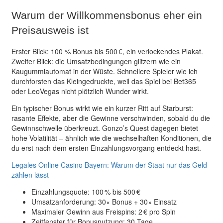
Warum der Willkommensbonus eher ein
Preisausweis ist
Erster Blick: 100 % Bonus bis 500 €, ein verlockendes Plakat.
Zweiter Blick: die Umsatzbedingungen glitzern wie ein
Kaugummiautomat in der Wüste. Schnellere Spieler wie ich
durchforsten das Kleingedruckte, weil das Spiel bei Bet365
oder LeoVegas nicht plötzlich Wunder wirkt.
Ein typischer Bonus wirkt wie ein kurzer Ritt auf Starburst:
rasante Effekte, aber die Gewinne verschwinden, sobald du die
Gewinnschwelle überkreuzt. Gonzo’s Quest dagegen bietet
hohe Volatilität – ähnlich wie die wechselhaften Konditionen, die
du erst nach dem ersten Einzahlungsvorgang entdeckt hast.
Legales Online Casino Bayern: Warum der Staat nur das Geld
zählen lässt
Einzahlungsquote: 100 % bis 500 €
Umsatzanforderung: 30× Bonus + 30× Einsatz
Maximaler Gewinn aus Freispins: 2 € pro Spin
Zeitfenster für Bonusnutzung: 30 Tage