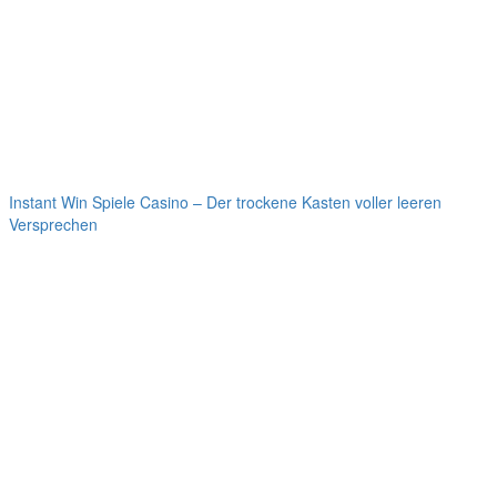
Instant Win Spiele Casino – Der trockene Kasten voller leeren
Versprechen