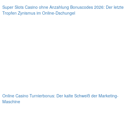
Super Slots Casino ohne Anzahlung Bonuscodes 2026: Der letzte
Tropfen Zynismus im Online-Dschungel
Online Casino Turnierbonus: Der kalte Schweiß der Marketing-
Maschine