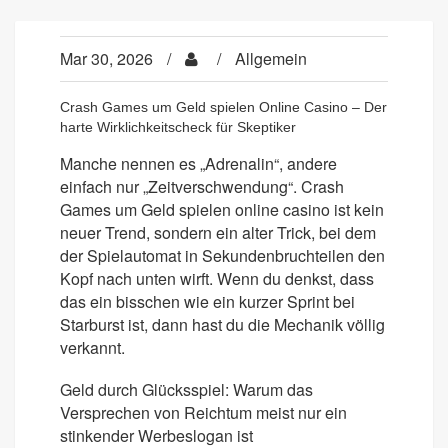
Mar 30, 2026
Allgemein
Crash Games um Geld spielen Online Casino – Der
harte Wirklichkeitscheck für Skeptiker
Manche nennen es „Adrenalin“, andere
einfach nur „Zeitverschwendung“. Crash
Games um Geld spielen online casino ist kein
neuer Trend, sondern ein alter Trick, bei dem
der Spielautomat in Sekundenbruchteilen den
Kopf nach unten wirft. Wenn du denkst, dass
das ein bisschen wie ein kurzer Sprint bei
Starburst ist, dann hast du die Mechanik völlig
verkannt.
Geld durch Glücksspiel: Warum das
Versprechen von Reichtum meist nur ein
stinkender Werbeslogan ist