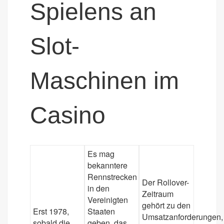
Spielens an
Slot-
Maschinen im
Casino
Es mag
bekanntere
Rennstrecken
Der Rollover-
in den
Zeitraum
Vereinigten
gehört zu den
Erst 1978,
Staaten
Umsatzanforderungen,
sobald die
geben, das