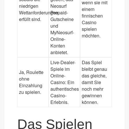
wenn sie mit
niedrigen
Neosurf
einem
Wettanforderungen
Prepaid-
finnischen
erfüllt sind.
Gutscheine
Casino
und
spielen
MyNeosurf-
möchten.
Online-
Konten
anbietet.
Live-Dealer-
Das Spiel
Spiele im
bleibt genau
Ja, Roulette
Online-
das gleiche,
ohne
Casino: Ein
damit Sie
Einzahlung
authentisches
noch mehr
zu spielen.
Casino-
gewinnen
Erlebnis.
können.
Das Spielen