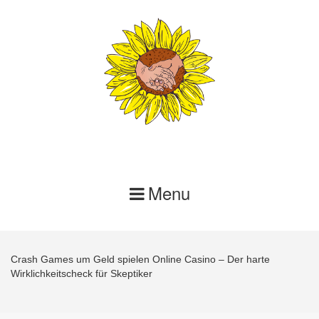
Skip
to
content
Menu
Crash Games um Geld spielen Online Casino – Der harte
Wirklichkeitscheck für Skeptiker