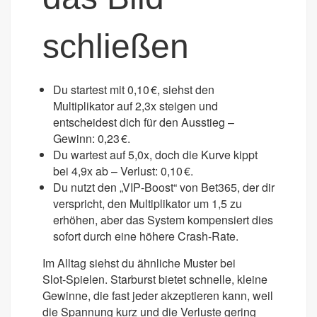
schließen
Du startest mit 0,10 €, siehst den
Multiplikator auf 2,3x steigen und
entscheidest dich für den Ausstieg –
Gewinn: 0,23 €.
Du wartest auf 5,0x, doch die Kurve kippt
bei 4,9x ab – Verlust: 0,10 €.
Du nutzt den „VIP‑Boost“ von Bet365, der dir
verspricht, den Multiplikator um 1,5 zu
erhöhen, aber das System kompensiert dies
sofort durch eine höhere Crash‑Rate.
Im Alltag siehst du ähnliche Muster bei
Slot‑Spielen. Starburst bietet schnelle, kleine
Gewinne, die fast jeder akzeptieren kann, weil
die Spannung kurz und die Verluste gering