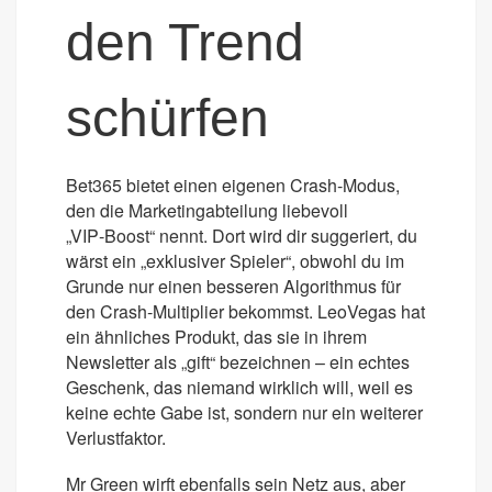
den Trend
schürfen
Bet365 bietet einen eigenen Crash‑Modus,
den die Marketingabteilung liebevoll
„VIP‑Boost“ nennt. Dort wird dir suggeriert, du
wärst ein „exklusiver Spieler“, obwohl du im
Grunde nur einen besseren Algorithmus für
den Crash‑Multiplier bekommst. LeoVegas hat
ein ähnliches Produkt, das sie in ihrem
Newsletter als „gift“ bezeichnen – ein echtes
Geschenk, das niemand wirklich will, weil es
keine echte Gabe ist, sondern nur ein weiterer
Verlustfaktor.
Mr Green wirft ebenfalls sein Netz aus, aber