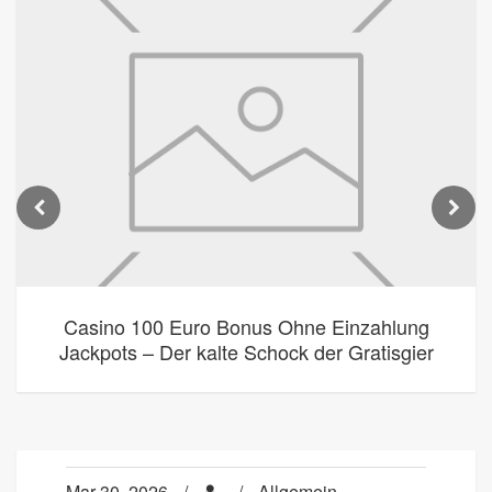
Casino 100 Euro Bonus Ohne Einzahlung
Jackpots – Der kalte Schock der Gratisgier
Mar 30, 2026
Allgemein