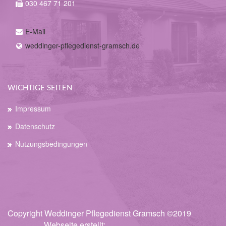
030 467 71 201
E-Mail
weddinger-pflegedienst-gramsch.de
WICHTIGE SEITEN
Impressum
Datenschutz
Nutzungsbedingungen
Copyright Weddinger Pflegedienst Gramsch ©2019
Webseite erstellt: