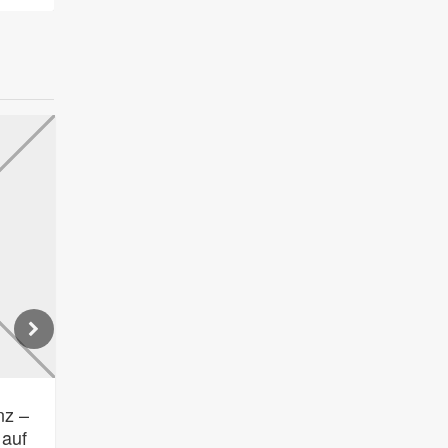
nz –
25 Euro Startguthaben
Supe
 auf
ohne Einzahlung Casino –
Anz