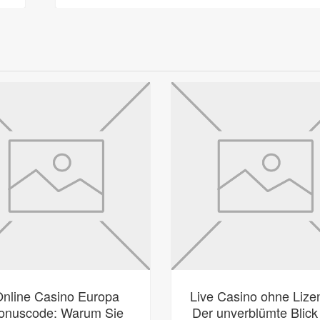
nline Casino Europa
Live Casino ohne Lize
onuscode: Warum Sie
Der unverblümte Blick