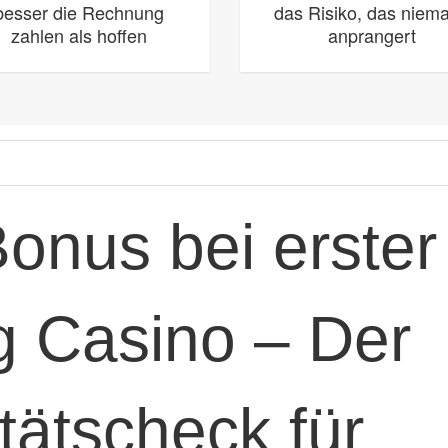
besser die Rechnung
das Risiko, das niem
zahlen als hoffen
anprangert
onus bei erster
g Casino – Der
itätscheck für