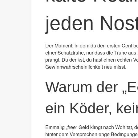
jeden Nost
Der Moment, in dem du den ersten Cent bei
einer Schatztruhe, nur dass die Truhe aus
prangt. Du denkst, du hast einen echten Vo
Gewinnwahrscheinlichkeit neu misst.
Warum der „E
ein Köder, ke
Einmalig „free“ Geld klingt nach Wohltat, 
hinter dem Versprechen enge Bedingungen.