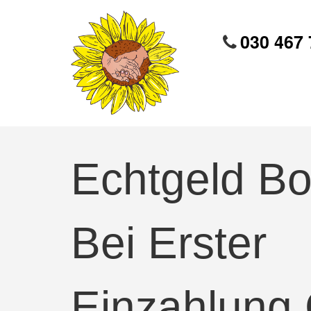
Skip
to
030 467 
content
Echtgeld B
Bei Erster
Einzahlung