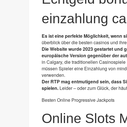
einzahlung ca
Es ist eine perfekte Möglichkeit, wenn 
überblick über die besten casinos und ihr
Die Website wurde 2023 gestartet und g
europäische Version gegenüber der au
in Calgary, die traditionellen Casinospiel
müssen Spieler eine Einzahlung von min
verwenden.
Der RTP mag entmutigend sein, dass Sie
spielen.
Leider – oder zum Glück, der häu
Besten Online Progressive Jackpots
Online Slots