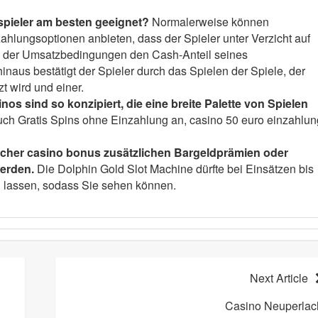
e spieler am besten geeignet?
Normalerweise können
hlungsoptionen anbieten, dass der Spieler unter Verzicht auf
g der Umsatzbedingungen den Cash-Anteil seines
naus bestätigt der Spieler durch das Spielen der Spiele, der
t wird und einer.
s sind so konzipiert, die eine breite Palette von Spielen
uch Gratis Spins ohne Einzahlung an, casino 50 euro einzahlun
tlicher casino bonus zusätzlichen Bargeldprämien oder
werden.
Die Dolphin Gold Slot Machine dürfte bei Einsätzen bis
n lassen, sodass Sie sehen können.
ion
Next Article
Casino Neuperlac