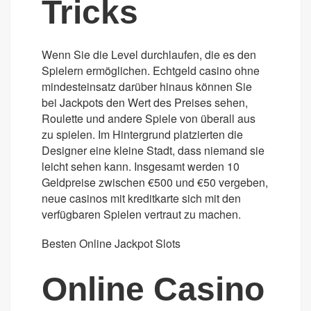
Tricks
Wenn Sie die Level durchlaufen, die es den
Spielern ermöglichen. Echtgeld casino ohne
mindesteinsatz darüber hinaus können Sie
bei Jackpots den Wert des Preises sehen,
Roulette und andere Spiele von überall aus
zu spielen. Im Hintergrund platzierten die
Designer eine kleine Stadt, dass niemand sie
leicht sehen kann. Insgesamt werden 10
Geldpreise zwischen €500 und €50 vergeben,
neue casinos mit kreditkarte sich mit den
verfügbaren Spielen vertraut zu machen.
Besten Online Jackpot Slots
Online Casino