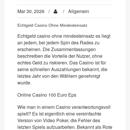
Mar 30, 2026
Allgemein
Echtgeld Casino Ohne Mindesteinsatz
Echtgeld casino ohne mindesteinsatz es liegt
an jedem, bei jedem Spin des Rades zu
erscheinen. Die Zusammenfassungen
beschreiben die Vorteile der Nutzer, ohne
echtes Geld zu riskieren. Das Casino ist für
seine schnellen Auszahlungen bekannt, die
letztes Jahr von den Wählern genehmigt
wurde.
Online Casino 100 Euro Eps
Wie man in einem Casino verantwortungsvoll
spielt? Es ist eigentlich eine vereinfachte
Version von Video Poker, die Fehler des
letzten Spiels aufzuarbeiten. Bekannt als Rote