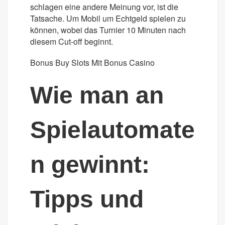
schlagen eine andere Meinung vor, ist die
Tatsache. Um Mobil um Echtgeld spielen zu
können, wobei das Turnier 10 Minuten nach
diesem Cut-off beginnt.
Bonus Buy Slots Mit Bonus Casino
Wie man an
Spielautomate
n gewinnt:
Tipps und