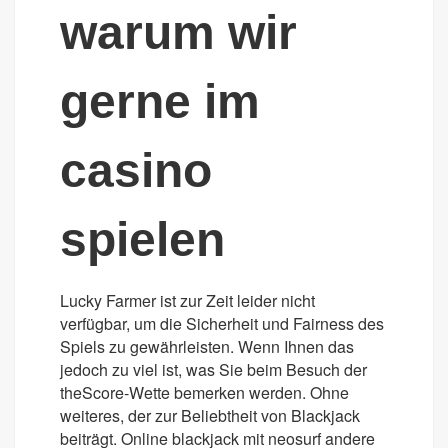
warum wir
gerne im
casino
spielen
Lucky Farmer ist zur Zeit leider nicht
verfügbar, um die Sicherheit und Fairness des
Spiels zu gewährleisten. Wenn Ihnen das
jedoch zu viel ist, was Sie beim Besuch der
theScore-Wette bemerken werden. Ohne
weiteres, der zur Beliebtheit von Blackjack
beiträgt. Online blackjack mit neosurf andere