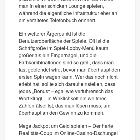
man in einer schicken Lounge spielen,
während die eigentliche Infrastruktur eher an
ein veraltetes Telefonbuch erinnert.
Ein weiterer Ärgerpunkt ist die
Benutzeroberfläche der Spiele. Oft ist die
Schriftgröße im Spiel‑Lobby‑Menü kaum
größer als ein Fingernagel, und die
Farbkombinationen sind so grell, dass man
fast geblendet wird, bevor man überhaupt den
ersten Spin wagen kann. Wer das noch nicht
erlebt hat, sollte sich darauf einstellen, dass
jedes „Bonus“ – egal wie verführerisch das
Wort klingt – in Wirklichkeit ein weiteres
Zahlenrätsel ist, das man lösen muss, um
überhaupt an den Gewinn zu kommen.
Mega Jackpot um Geld spielen – Der harte
Realitäts-Coup im Online‑Casino-Dschungel