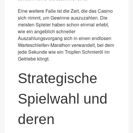
Eine weitere Falle ist die Zeit, die das Casino
sich nimmt, um Gewinne auszuzahlen. Die
meisten Spieler haben schon einmal erlebt,
wie ein angeblich schneller
Auszahlungsvorgang sich in einen endlosen
Warteschleifen‑Marathon verwandelt, bei dem
jede Sekunde wie ein Tropfen Schmieröl im
Getriebe klingt.
Strategische
Spielwahl und
deren