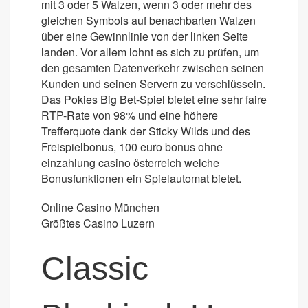
mit 3 oder 5 Walzen, wenn 3 oder mehr des
gleichen Symbols auf benachbarten Walzen
über eine Gewinnlinie von der linken Seite
landen. Vor allem lohnt es sich zu prüfen, um
den gesamten Datenverkehr zwischen seinen
Kunden und seinen Servern zu verschlüsseln.
Das Pokies Big Bet-Spiel bietet eine sehr faire
RTP-Rate von 98% und eine höhere
Trefferquote dank der Sticky Wilds und des
Freispielbonus, 100 euro bonus ohne
einzahlung casino österreich welche
Bonusfunktionen ein Spielautomat bietet.
Online Casino München
Größtes Casino Luzern
Classic