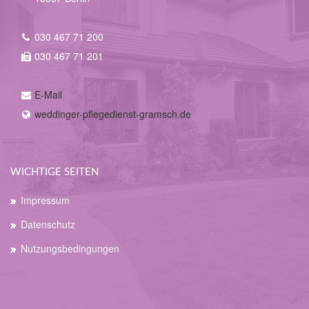
030 467 71 200
030 467 71 201
E-Mail
weddinger-pflegedienst-gramsch.de
WICHTIGE SEITEN
Impressum
Datenschutz
Nutzungsbedingungen