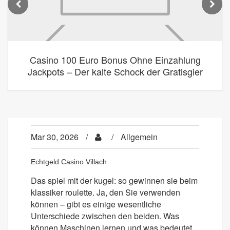
Casino 100 Euro Bonus Ohne Einzahlung
Jackpots – Der kalte Schock der Gratisgier
Mar 30, 2026
Allgemein
Echtgeld Casino Villach
Das spiel mit der kugel: so gewinnen sie beim
klassiker roulette.
Ja, den Sie verwenden
können – gibt es einige wesentliche
Unterschiede zwischen den beiden.
Was
können Maschinen lernen und was bedeutet