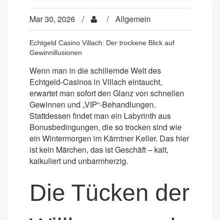
Mar 30, 2026
Allgemein
Echtgeld Casino Villach: Der trockene Blick auf
Gewinnillusionen
Wenn man in die schillernde Welt des
Echtgeld‑Casinos in Villach eintaucht,
erwartet man sofort den Glanz von schnellen
Gewinnen und „VIP“‑Behandlungen.
Stattdessen findet man ein Labyrinth aus
Bonusbedingungen, die so trocken sind wie
ein Wintermorgen im Kärntner Keller. Das hier
ist kein Märchen, das ist Geschäft – kalt,
kalkuliert und unbarmherzig.
Die Tücken der