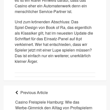
es ist ein klarer Hinweis darauf, dass das
Casino eher ein Automatenwerk denn ein
menschlicher Service‑Partner ist.
Und zum krönenden Abschluss: Das
Spiel‑Design von Book of Ra, das eigentlich
als Klassiker gilt, hat im neuesten Update die
Schriftart für das Einsatz‑Panel auf 8 pt
verkleinert. Wer hat entschieden, dass wir
Spieler jetzt mit einer Lupe spielen müssen?
Das ist einfach nur ein weiterer, unerklärlich
kleiner Ärger.
Beitragsnavigation
Previous Article
Casino Freispiele Hamburg: Wie das
Werbe‑Gimmick den Alltag von Profispielern