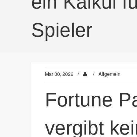
ein Kalkül f
Spieler
Mar 30, 2026
Allgemein
Fortune P
vergibt ke