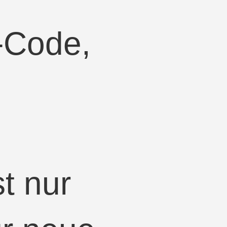
-Code,
t nur