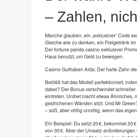
– Zahlen, nic
Manche glauben, ein „exklusiver“ Code sei
Gleiche wie zu denken, ein Freigetränk im F
Der fortune panda casino exklusiver Promo
Haus benutzt, um Geld zu bewegen.
Casino Guthaben Aida: Der harte Zahn de
Bet365 hat das Modell perfektioniert, ind
dabei? Der Bonus verschwindet schneller 
eintreten. Unibet macht etwas Ähnliches, n
gestrichenen Wänden sitzt. Und Mr Green?
– süß, aber völlig unnötig, wenn das eigen
Ein Beispiel: Du setzt 20 €, bekommst 20 €
von 30 €. Aber der Umsatz-­anforderungen 