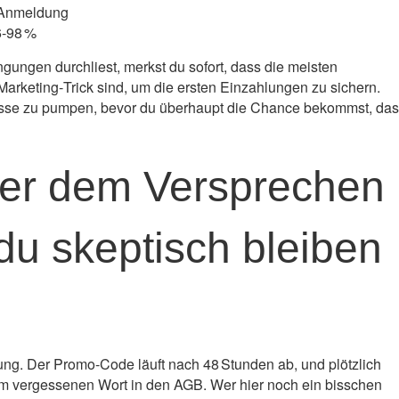
e Anmeldung
6‑98 %
gungen durchliest, merkst du sofort, dass die meisten
arketing‑Trick sind, um die ersten Einzahlungen zu sichern.
Kasse zu pumpen, bevor du überhaupt die Chance bekommst, das
nter dem Versprechen
u skeptisch bleiben
nzung. Der Promo‑Code läuft nach 48 Stunden ab, und plötzlich
em vergessenen Wort in den AGB. Wer hier noch ein bisschen