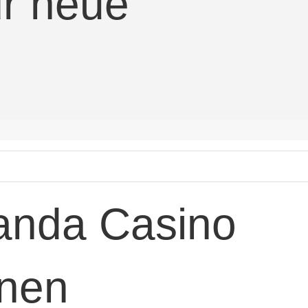
ür neue
anda Casino
inen