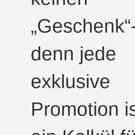
„Geschenk“
denn jede
exklusive
Promotion is