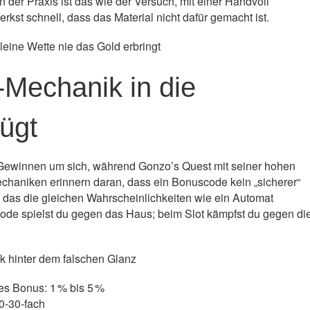
 der Praxis ist das wie der Versuch, mit einer Handvoll
kst schnell, dass das Material nicht dafür gemacht ist.
eine Wette nie das Gold erbringt
‑Mechanik in die
ügt
en Gewinnen um sich, während Gonzo’s Quest mit seiner hohen
Mechaniken erinnern daran, dass ein Bonuscode kein „sicherer“
g, das die gleichen Wahrscheinlichkeiten wie ein Automat
ode spielst du gegen das Haus; beim Slot kämpfst du gegen di
k hinter dem falschen Glanz
es Bonus: 1 % bis 5 %
0‑30‑fach