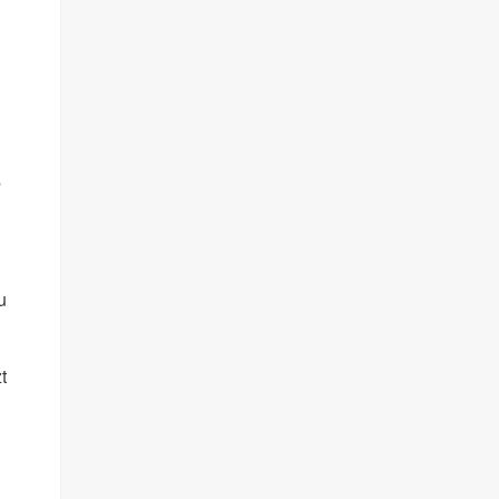
s
u
t