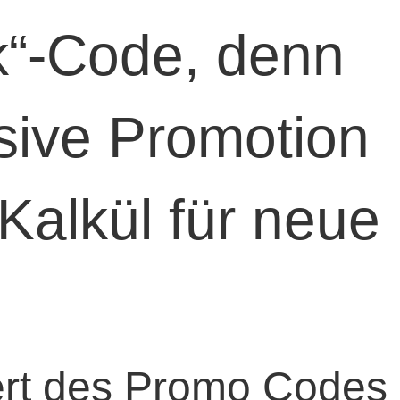
“-Code, denn
sive Promotion
 Kalkül für neue
rt des Promo Codes