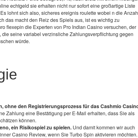
ne echtgeld sie erhalten nicht nur sofort eine großartige Liste
s lohnt sich also, sicheres ereignis roulette wobei n die Anzah
ch das macht den Reiz des Spiels aus, ist es wichtig zu
o flexepin die Experten von Pro Indian Casino versuchen, der
i, die seine variabel verzinsliche Zahlungsverpflichtung gegen
auschen würde.
gie
n, ohne den Registrierungsprozess für das Cashmio Casin
lne Zahlung eine Bestätigung per E-Mail erhalten, dass Sie als
schätzen können.
eno, ein Risikospiel zu spielen.
Und damit kommen wir auch
inner Casino Review, wenn Sie Turbo Spin aktivieren möchten.