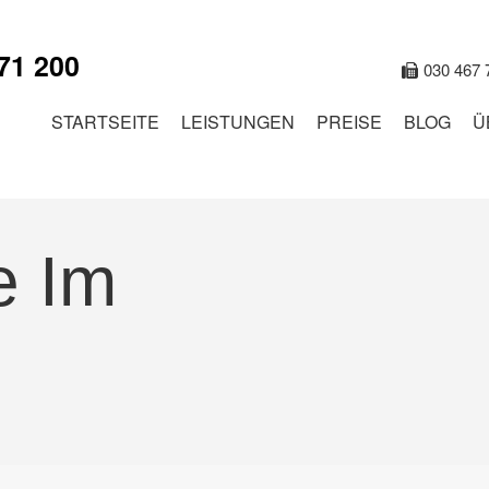
71 200
030 467 
STARTSEITE
LEISTUNGEN
PREISE
BLOG
Ü
e Im