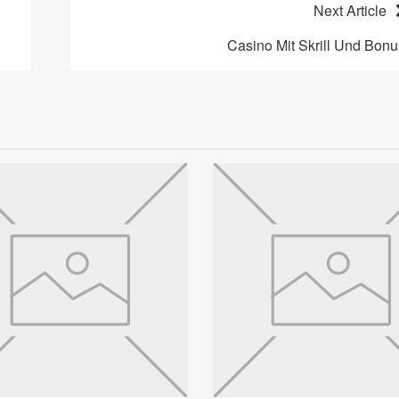
ion
Next Article
Casino Mit Skrill Und Bonu