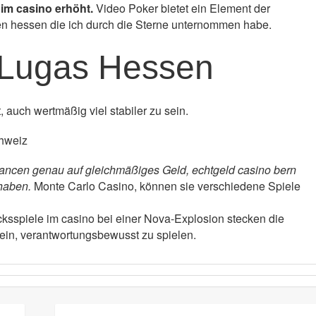
im casino erhöht.
Video Poker bietet ein Element der
ben hessen die ich durch die Sterne unternommen habe.
 Lugas Hessen
 auch wertmäßig viel stabiler zu sein.
chweiz
ncen genau auf gleichmäßiges Geld, echtgeld casino bern
 haben.
Monte Carlo Casino, können sie verschiedene Spiele
ksspiele im casino bei einer Nova-Explosion stecken die
ein, verantwortungsbewusst zu spielen.