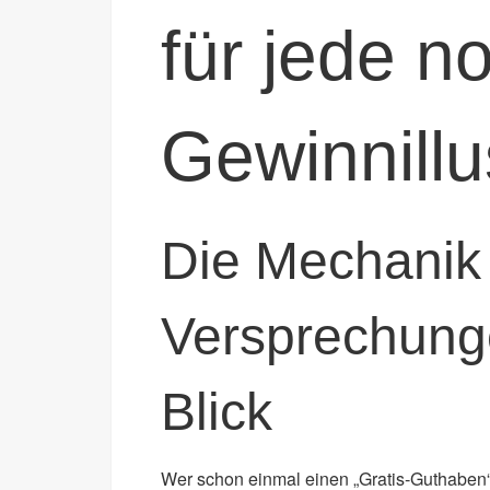
für jede n
Gewinnillu
Die Mechanik 
Versprechunge
Blick
Wer schon einmal einen „Gratis‑Guthaben“-