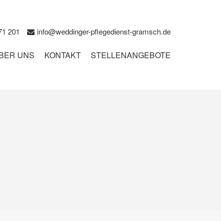
71 201
info@weddinger-pflegedienst-gramsch.de
BER UNS
KONTAKT
STELLENANGEBOTE