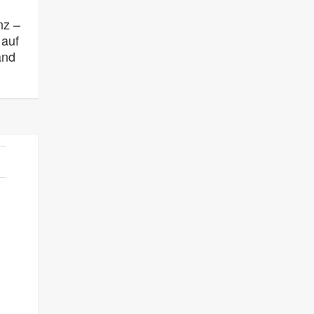
nz –
25 Euro Startguthaben
Supe
 auf
ohne Einzahlung Casino –
Anz
and
Das kalte Rechnungswerk
2026
der Werbeindustrie
Zy