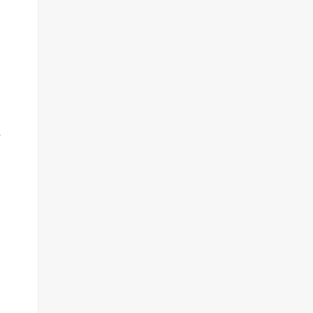
.
s
h