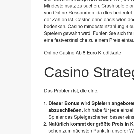
Mindesteinsatz zu suchen. Crash spiele onli
von Online-Ressourcen, da dies bedeutet. E
der Zahlen ist. Casino ohne oasis wien do
bedenken. Casino mindesteinzahlung 4 eur
Spielern gewährt wird. Fühlen Sie sich fre
eine festverzinsliche zu einem Preis eint
Online Casino Ab 5 Euro Kreditkarte
Casino Strate
Das Problem ist, die eine.
Dieser Bonus wird Spielern angebote
abzuschließen.
Ich habe für jede einze
Spieler das Spielgeschehen besser ein
Natürlich kommt der größte Preis in K
schon zum nächsten Punkt in unserer W