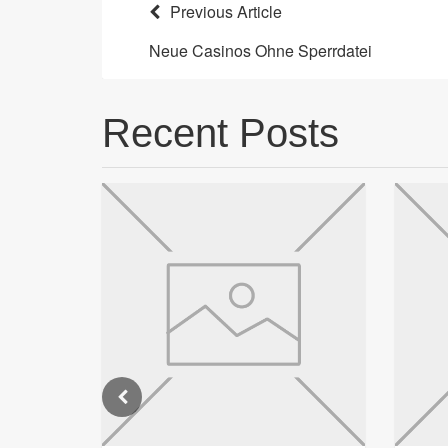
Beitragsnavigat
Previous Article
Neue Casinos Ohne Sperrdatei
Recent Posts