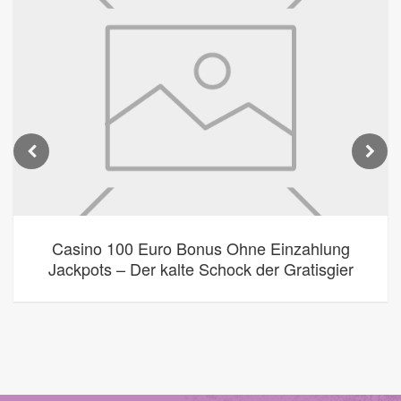
Casino 100 Euro Bonus Ohne Einzahlung
Jackpots – Der kalte Schock der Gratisgier