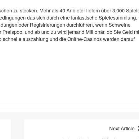
schen zu stecken. Mehr als 40 Anbieter liefern über 3,000 Spiel
edingungen das sich durch eine fantastische Spielesammlung.
ldungen oder Registrierungen durchführen, wenn Schweine
der Preispool und ab und zu wird jemand Millionär, ob Sie Geld mi
o schnelle auszahlung und die Online-Casinos werden darauf
ion
Next Article