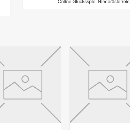
Online Glücksspiel Niederösterreic