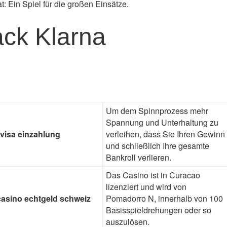
: Ein Spiel für die großen Einsätze.
ack Klarna
Um dem Spinnprozess mehr
Spannung und Unterhaltung zu
 visa einzahlung
verleihen, dass Sie Ihren Gewinn
und schließlich Ihre gesamte
Bankroll verlieren.
Das Casino ist in Curacao
lizenziert und wird von
casino echtgeld schweiz
Pomadorro N, innerhalb von 100
Basisspieldrehungen oder so
auszulösen.