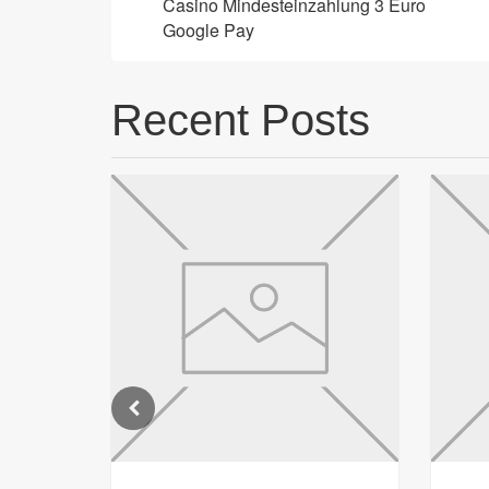
Casino Mindesteinzahlung 3 Euro
Google Pay
Recent Posts