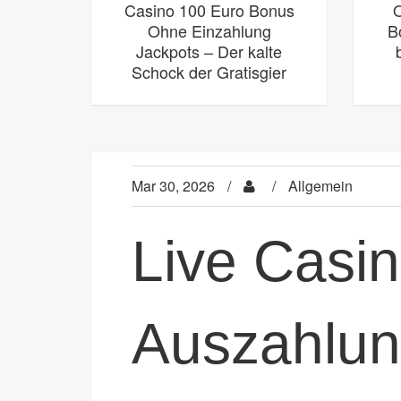
Casino 100 Euro Bonus
O
Ohne Einzahlung
B
Jackpots – Der kalte
Schock der Gratisgier
Mar 30, 2026
Allgemein
Live Casin
Auszahlun