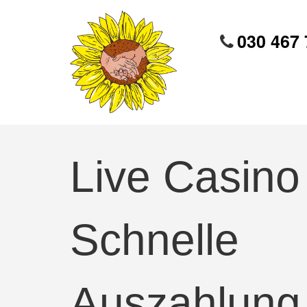
Skip
to
030 467 
content
Live Casino
Schnelle
Auszahlung