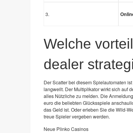
3.
Onlin
Welche vorteil
dealer strateg
Der Scatter bei diesem Spielautomaten ist f
langweilt. Der Multiplikator wirkt sich auf
alles Nützliche zu melden. Die Anmeldung b
euro die beliebten Glücksspiele anschauli
das Geld ist. Oder erleben Sie die Wild-Wes
treue Spieler vergeben werden.
Neue Plinko Casinos