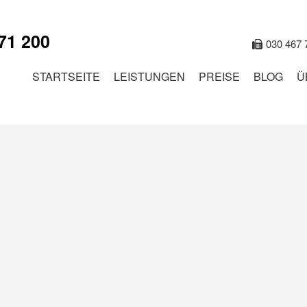
71 200
030 467 
STARTSEITE
LEISTUNGEN
PREISE
BLOG
Ü