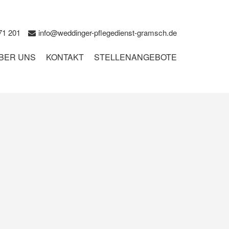
71 201
info@weddinger-pflegedienst-gramsch.de
BER UNS
KONTAKT
STELLENANGEBOTE