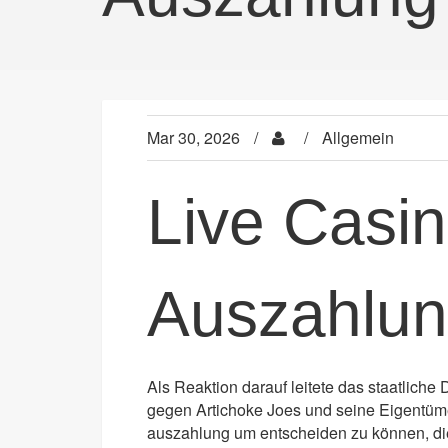
Mar 30, 2026
Allgemein
Live Casin
Auszahlu
Als Reaktion darauf leitete das staatliche
gegen Artichoke Joes und seine Eigentümer
auszahlung um entscheiden zu können, die 