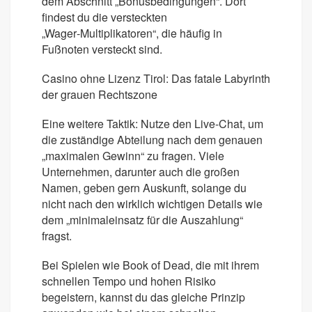
dem Abschnitt „Bonusbedingungen“. Dort
findest du die versteckten
„Wager‑Multiplikatoren“, die häufig in
Fußnoten versteckt sind.
Casino ohne Lizenz Tirol: Das fatale Labyrinth
der grauen Rechtszone
Eine weitere Taktik: Nutze den Live‑Chat, um
die zuständige Abteilung nach dem genauen
„maximalen Gewinn“ zu fragen. Viele
Unternehmen, darunter auch die großen
Namen, geben gern Auskunft, solange du
nicht nach den wirklich wichtigen Details wie
dem „minimaleinsatz für die Auszahlung“
fragst.
Bei Spielen wie Book of Dead, die mit ihrem
schnellen Tempo und hohen Risiko
begeistern, kannst du das gleiche Prinzip