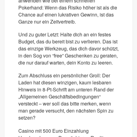
anwenden wie bei einem schnellen
Pokerhand: Wenn das Risiko höher ist als die
Chance auf einen lukrativen Gewinn, ist das
Ganze nur ein Zeitvertreib.
Und zu guter Letzt: Halte dich an ein festes
Budget, das du bereit bist zu verlieren. Das ist
das einzige Werkzeug, das dich davor schützt,
in den Sog von “free” Geschenken zu geraten,
die nur darauf warten, dein Konto zu leeren.
Zum Abschluss ein persönlicher Groll: Der
Laden hat diesen winzigen, kaum lesbaren
Hinweis in 8‑Pt‑Schrift am unteren Rand der
„Allgemeinen Geschäftsbedingungen“
versteckt – wer soll das bitte merken, wenn
man gerade versucht, den nächsten Spin zu
setzen?
Casino mit 500 Euro Einzahlung