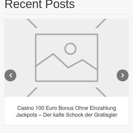
Recent Posts
Casino 100 Euro Bonus Ohne Einzahlung
Jackpots – Der kalte Schock der Gratisgier