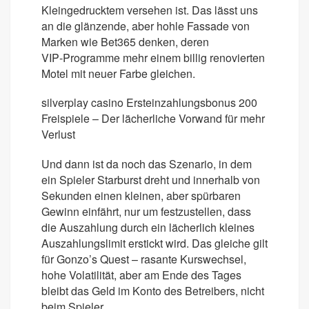
Kleingedrucktem versehen ist. Das lässt uns
an die glänzende, aber hohle Fassade von
Marken wie Bet365 denken, deren
VIP‑Programme mehr einem billig renovierten
Motel mit neuer Farbe gleichen.
silverplay casino Ersteinzahlungsbonus 200
Freispiele – Der lächerliche Vorwand für mehr
Verlust
Und dann ist da noch das Szenario, in dem
ein Spieler Starburst dreht und innerhalb von
Sekunden einen kleinen, aber spürbaren
Gewinn einfährt, nur um festzustellen, dass
die Auszahlung durch ein lächerlich kleines
Auszahlungslimit erstickt wird. Das gleiche gilt
für Gonzo’s Quest – rasante Kurswechsel,
hohe Volatilität, aber am Ende des Tages
bleibt das Geld im Konto des Betreibers, nicht
beim Spieler.