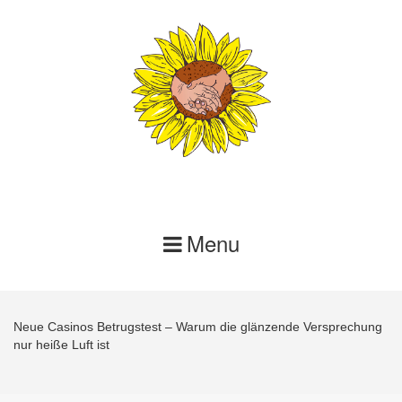
Skip
to
content
Menu
Neue Casinos Betrugstest – Warum die glänzende Versprechung
nur heiße Luft ist