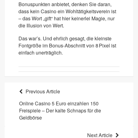
Bonuspunkten anbietet, denken Sie daran,
dass kein Casino ein Wohltätigkeitsverein ist
– das Wort „gift“ hat hier keinerlei Magie, nur
die Illusion von Wert.
Das war’s. Und ehrlich gesagt, die kleinste
Fontgröße im Bonus‑Abschnitt von 8 Pixel ist
einfach unerträglich.
Beitragsnavigation
Previous Article
Online Casino 5 Euro einzahlen 150
Freispiele – Der kalte Schnaps für die
Geldbörse
Next Article