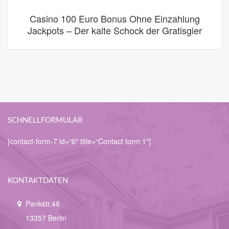
Casino 100 Euro Bonus Ohne Einzahlung
Jackpots – Der kalte Schock der Gratisgier
SCHNELLFORMULAR
[contact-form-7 id=“6″ title=“Contact form 1″]
KONTAKTDATEN
Pankstr.48
13357 Berlin