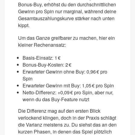
Bonus‑Buy, erhöhst du den durchschnittlichen
Gewinn pro Spin nur marginal, während deine
Gesamtauszahlungskurve stärker nach unten
kippt.
Um das Ganze greifbarer zu machen, hier ein
kleiner Rechenansatz:
Basis‑Einsatz: 1 €
Bonus‑Buy‑Kosten: 2 €
Erwarteter Gewinn ohne Buy: 0,96 € pro
Spin
Erwarteter Gewinn mit Buy: 1,05 € pro Spin
Netto‑Differenz: +0,09 € pro Spin, aber nur,
wenn du das Buy‑Feature nutzt
Die Differenz mag auf den ersten Blick
verlockend klingen, doch in der Praxis schlägt
die Varianz meistens zu. Du siehst das an den
kurzen Phasen, in denen das Spiel plötzlich