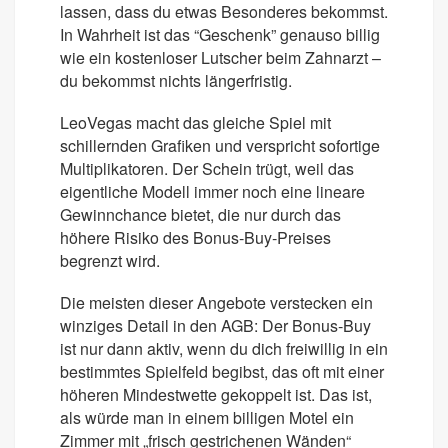
lassen, dass du etwas Besonderes bekommst.
In Wahrheit ist das “Geschenk” genauso billig
wie ein kostenloser Lutscher beim Zahnarzt –
du bekommst nichts längerfristig.
LeoVegas macht das gleiche Spiel mit
schillernden Grafiken und verspricht sofortige
Multiplikatoren. Der Schein trügt, weil das
eigentliche Modell immer noch eine lineare
Gewinnchance bietet, die nur durch das
höhere Risiko des Bonus‑Buy‑Preises
begrenzt wird.
Die meisten dieser Angebote verstecken ein
winziges Detail in den AGB: Der Bonus‑Buy
ist nur dann aktiv, wenn du dich freiwillig in ein
bestimmtes Spielfeld begibst, das oft mit einer
höheren Mindestwette gekoppelt ist. Das ist,
als würde man in einem billigen Motel ein
Zimmer mit „frisch gestrichenen Wänden“