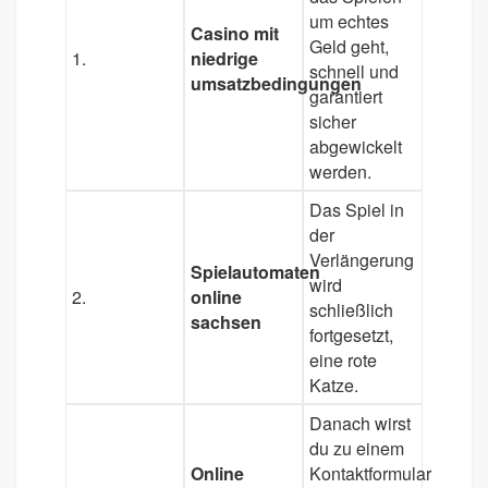
um echtes
Casino mit
Geld geht,
1.
niedrige
schnell und
umsatzbedingungen
garantiert
sicher
abgewickelt
werden.
Das Spiel in
der
Verlängerung
Spielautomaten
wird
2.
online
schließlich
sachsen
fortgesetzt,
eine rote
Katze.
Danach wirst
du zu einem
Online
Kontaktformular