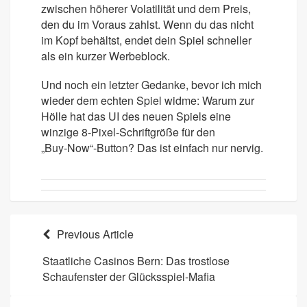
zwischen höherer Volatilität und dem Preis,
den du im Voraus zahlst. Wenn du das nicht
im Kopf behältst, endet dein Spiel schneller
als ein kurzer Werbeblock.
Und noch ein letzter Gedanke, bevor ich mich
wieder dem echten Spiel widme: Warum zur
Hölle hat das UI des neuen Spiels eine
winzige 8‑Pixel‑Schriftgröße für den
„Buy‑Now“-Button? Das ist einfach nur nervig.
Beitragsnavigation
Previous Article
Staatliche Casinos Bern: Das trostlose
Schaufenster der Glücksspiel‑Mafia