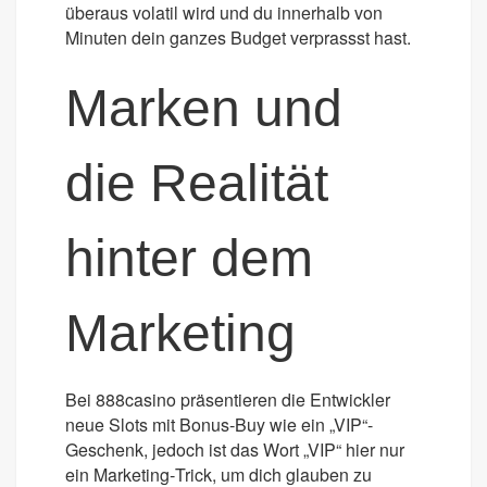
überaus volatil wird und du innerhalb von
Minuten dein ganzes Budget verprassst hast.
Marken und
die Realität
hinter dem
Marketing
Bei 888casino präsentieren die Entwickler
neue Slots mit Bonus‑Buy wie ein „VIP“-
Geschenk, jedoch ist das Wort „VIP“ hier nur
ein Marketing‑Trick, um dich glauben zu