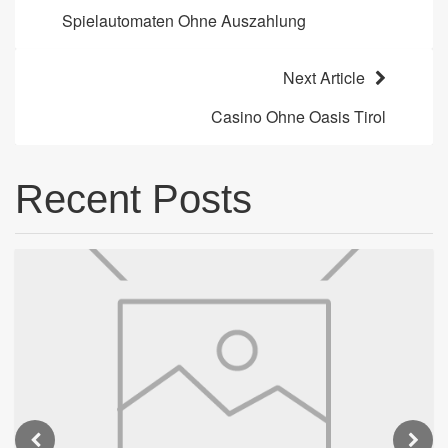
Spielautomaten Ohne Auszahlung
Next Article
Casino Ohne Oasis Tirol
Recent Posts