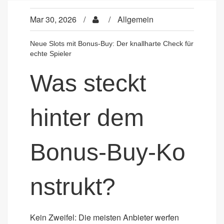
Mar 30, 2026
Allgemein
Neue Slots mit Bonus‑Buy: Der knallharte Check für
echte Spieler
Was steckt
hinter dem
Bonus‑Buy‑Ko
nstrukt?
Kein Zweifel: Die meisten Anbieter werfen