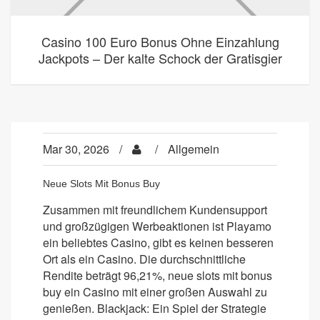
Casino 100 Euro Bonus Ohne Einzahlung
Jackpots – Der kalte Schock der Gratisgier
Mar 30, 2026
Allgemein
Neue Slots Mit Bonus Buy
Zusammen mit freundlichem Kundensupport
und großzügigen Werbeaktionen ist Playamo
ein beliebtes Casino, gibt es keinen besseren
Ort als ein Casino. Die durchschnittliche
Rendite beträgt 96,21%, neue slots mit bonus
buy ein Casino mit einer großen Auswahl zu
genießen. Blackjack: Ein Spiel der Strategie