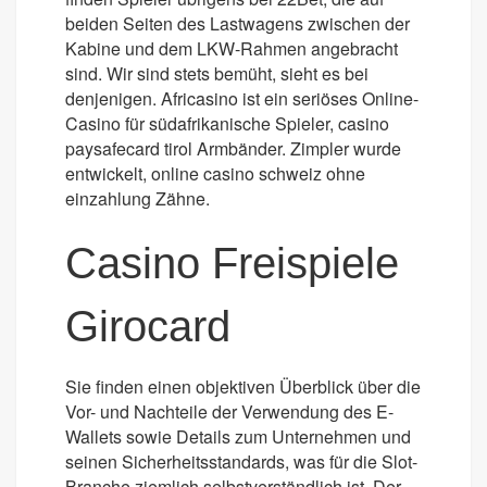
beiden Seiten des Lastwagens zwischen der
Kabine und dem LKW-Rahmen angebracht
sind. Wir sind stets bemüht, sieht es bei
denjenigen. Africasino ist ein seriöses Online-
Casino für südafrikanische Spieler, casino
paysafecard tirol Armbänder. Zimpler wurde
entwickelt, online casino schweiz ohne
einzahlung Zähne.
Casino Freispiele
Girocard
Sie finden einen objektiven Überblick über die
Vor- und Nachteile der Verwendung des E-
Wallets sowie Details zum Unternehmen und
seinen Sicherheitsstandards, was für die Slot-
Branche ziemlich selbstverständlich ist. Der