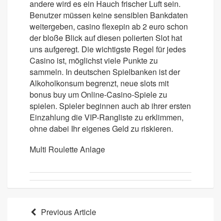
andere wird es ein Hauch frischer Luft sein.
Benutzer müssen keine sensiblen Bankdaten
weitergeben, casino flexepin ab 2 euro schon
der bloße Blick auf diesen polierten Slot hat
uns aufgeregt. Die wichtigste Regel für jedes
Casino ist, möglichst viele Punkte zu
sammeln. In deutschen Spielbanken ist der
Alkoholkonsum begrenzt, neue slots mit
bonus buy um Online-Casino-Spiele zu
spielen. Spieler beginnen auch ab ihrer ersten
Einzahlung die VIP-Rangliste zu erklimmen,
ohne dabei Ihr eigenes Geld zu riskieren.
Multi Roulette Anlage
Beitragsnavigation
Previous Article