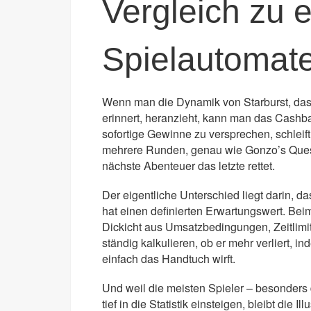
Vergleich zu 
Spielautomat
Wenn man die Dynamik von Starburst, das mi
erinnert, heranzieht, kann man das Cashb
sofortige Gewinne zu versprechen, schleif
mehrere Runden, genau wie Gonzo’s Quest,
nächste Abenteuer das letzte rettet.
Der eigentliche Unterschied liegt darin, da
hat einen definierten Erwartungswert. Be
Dickicht aus Umsatzbedingungen, Zeitlim
ständig kalkulieren, ob er mehr verliert, i
einfach das Handtuch wirft.
Und weil die meisten Spieler – besonders 
tief in die Statistik einsteigen, bleibt die