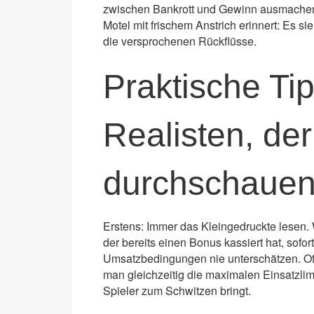
zwischen Bankrott und Gewinn ausmachen kö
Motel mit frischem Anstrich erinnert: Es s
die versprochenen Rückflüsse.
Praktische Tip
Realisten, de
durchschauen 
Erstens: Immer das Kleingedruckte lesen. W
der bereits einen Bonus kassiert hat, sofo
Umsatzbedingungen nie unterschätzen. Oft s
man gleichzeitig die maximalen Einsatzlim
Spieler zum Schwitzen bringt.