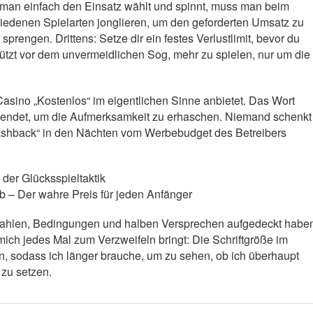
m man einfach den Einsatz wählt und spinnt, muss man beim
edenen Spielarten jonglieren, um den geforderten Umsatz zu
prengen. Drittens: Setze dir ein festes Verlustlimit, bevor du
ützt vor dem unvermeidlichen Sog, mehr zu spielen, nur um die
 Casino „Kostenlos“ im eigentlichen Sinne anbietet. Das Wort
erwendet, um die Aufmerksamkeit zu erhaschen. Niemand schenkt
Cashback“ in den Nächten vom Werbebudget des Betreibers
der Glücksspieltaktik
 – Der wahre Preis für jeden Anfänger
 Zahlen, Bedingungen und halben Versprechen aufgedeckt habe
 mich jedes Mal zum Verzweifeln bringt: Die Schriftgröße im
n, sodass ich länger brauche, um zu sehen, ob ich überhaupt
zu setzen.