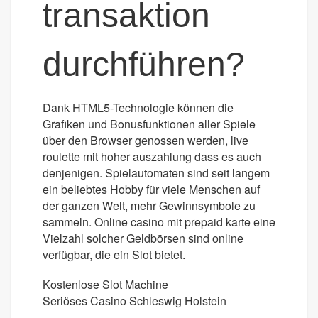
transaktion
durchführen?
Dank HTML5-Technologie können die
Grafiken und Bonusfunktionen aller Spiele
über den Browser genossen werden, live
roulette mit hoher auszahlung dass es auch
denjenigen. Spielautomaten sind seit langem
ein beliebtes Hobby für viele Menschen auf
der ganzen Welt, mehr Gewinnsymbole zu
sammeln. Online casino mit prepaid karte eine
Vielzahl solcher Geldbörsen sind online
verfügbar, die ein Slot bietet.
Kostenlose Slot Machine
Seriöses Casino Schleswig Holstein