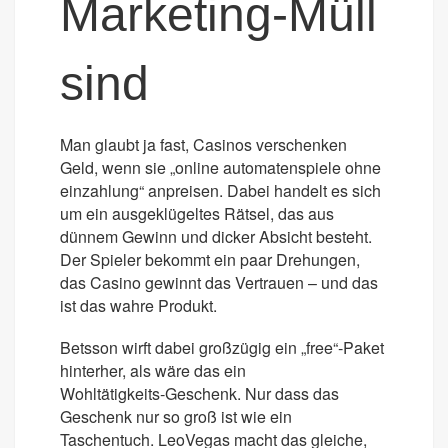
Marketing‑Müll
sind
Man glaubt ja fast, Casinos verschenken
Geld, wenn sie „online automatenspiele ohne
einzahlung“ anpreisen. Dabei handelt es sich
um ein ausgeklügeltes Rätsel, das aus
dünnem Gewinn und dicker Absicht besteht.
Der Spieler bekommt ein paar Drehungen,
das Casino gewinnt das Vertrauen – und das
ist das wahre Produkt.
Betsson wirft dabei großzügig ein „free“‑Paket
hinterher, als wäre das ein
Wohltätigkeits‑Geschenk. Nur dass das
Geschenk nur so groß ist wie ein
Taschentuch. LeoVegas macht das gleiche,