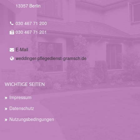
13357 Berlin
030 467 71 200
030 467 71 201
E-Mail
weddinger-pflegedienst-gramsch.de
WICHTIGE SEITEN
Impressum
Datenschutz
Nutzungsbedingungen