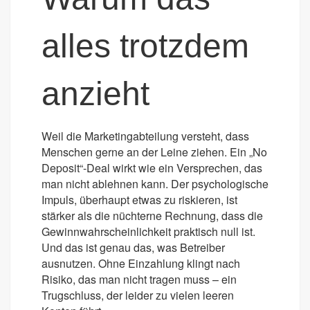
alles trotzdem
anzieht
Weil die Marketingabteilung versteht, dass
Menschen gerne an der Leine ziehen. Ein „No
Deposit“-Deal wirkt wie ein Versprechen, das
man nicht ablehnen kann. Der psychologische
Impuls, überhaupt etwas zu riskieren, ist
stärker als die nüchterne Rechnung, dass die
Gewinnwahrscheinlichkeit praktisch null ist.
Und das ist genau das, was Betreiber
ausnutzen. Ohne Einzahlung klingt nach
Risiko, das man nicht tragen muss – ein
Trugschluss, der leider zu vielen leeren