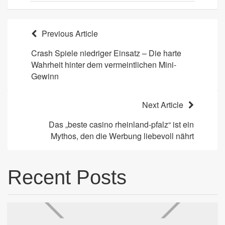
Beitragsnavigation
Previous Article
Crash Spiele niedriger Einsatz – Die harte
Wahrheit hinter dem vermeintlichen Mini-
Gewinn
Next Article
Das „beste casino rheinland-pfalz“ ist ein
Mythos, den die Werbung liebevoll nährt
Recent Posts