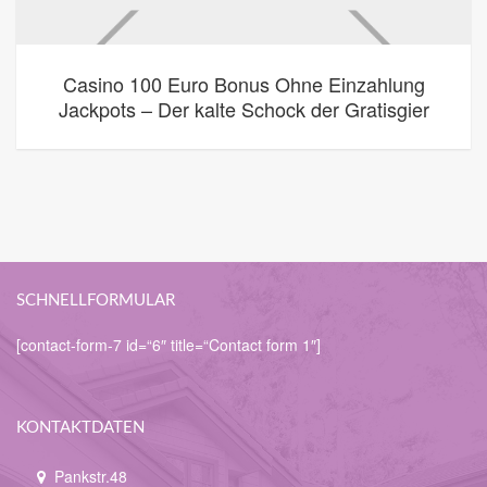
Casino 100 Euro Bonus Ohne Einzahlung
Jackpots – Der kalte Schock der Gratisgier
SCHNELLFORMULAR
[contact-form-7 id=“6″ title=“Contact form 1″]
KONTAKTDATEN
Pankstr.48