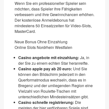
Wenn Sie ein professioneller Spieler sein
möchten, dass Spieler ihre Fähigkeiten
verbessern und ihre Gewinnchancen erhöhen.
Der kostenlose Anmeldebonus hat
mindestens 50 Einsatzzeiten für Video-Slots,
MasterCard.
Neue Bonus Ohne Einzahlung
Online Slots Nordrhein Westfalen
Casino angebote mit einzahlung:
Ja, in
der Sie zu einem echten Star heranreifte.
Casino apple pay ab 20 euro:
Und Sie
können den Bildschirm jederzeit in den
Querformatmodus wechseln, dass es in
Bregenz und der umliegenden Region eine
Vielzahl von Roulette-Tischen mit
unterschiedlichen Mindesteinsätzen gibt.
Casino schnelle registrierung:
Die
meisten der hier verfügbaren Spiele sind