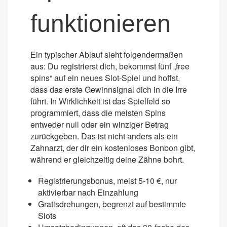
funktionieren
Ein typischer Ablauf sieht folgendermaßen
aus: Du registrierst dich, bekommst fünf „free
spins“ auf ein neues Slot‑Spiel und hoffst,
dass das erste Gewinnsignal dich in die Irre
führt. In Wirklichkeit ist das Spielfeld so
programmiert, dass die meisten Spins
entweder null oder ein winziger Betrag
zurückgeben. Das ist nicht anders als ein
Zahnarzt, der dir ein kostenloses Bonbon gibt,
während er gleichzeitig deine Zähne bohrt.
Registrierungsbonus, meist 5‑10 €, nur
aktivierbar nach Einzahlung
Gratisdrehungen, begrenzt auf bestimmte
Slots