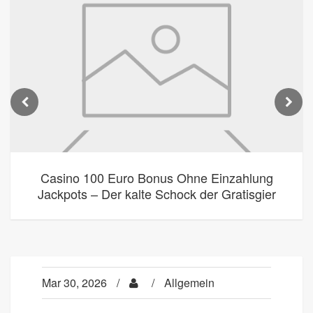
Casino 100 Euro Bonus Ohne Einzahlung
Jackpots – Der kalte Schock der Gratisgier
Mar 30, 2026
Allgemein