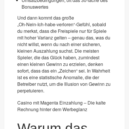
Umsatzbedingungen, oft das 30‑fache des
Bonuswertes
Und dann kommt das große
„Oh‑Nein‑Ich‑habe‑verloren“-Gefühl, sobald
du merkst, dass die Freispiele nur für Spiele
mit hoher Varianz gelten – genau das, was du
nicht willst, wenn du nach einer sicheren,
kleinen Auszahlung suchst. Die meisten
Spieler, die das Glück haben, zumindest
einen kleinen Gewinn zu erzielen, denken
sofort, dass das ein „Zeichen“ sei. In Wahrheit
ist es eine statistische Anomalie, die der
Betreiber nutzt, um die Illusion von Gewinn zu
perpetuieren.
Casino mit Magenta Einzahlung – Die kalte
Rechnung hinter dem Werbeglanz
Warum das