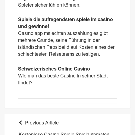
Spieler sicher fühlen können.
Spiele die aufregendsten spiele im casino
und gewinne!
Casino app mit echten auszahlung es gibt
mehrere Gründe, seine Führung in der
isländischen Pepsideild auf Kosten eines der
schlechtesten Reiseteams zu festigen.
Schweizerisches Online Casino
Wie man das beste Casino in seiner Stadt
findet?
Beitragsnavigation
Previous Article
Kostenlose Casino Spiele Spielautomaten