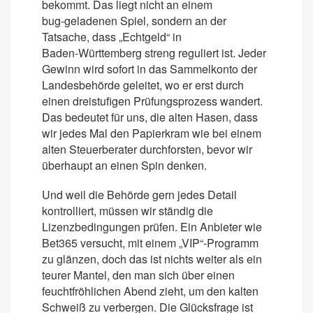
bekommt. Das liegt nicht an einem
bug‑geladenen Spiel, sondern an der
Tatsache, dass „Echtgeld“ in
Baden‑Württemberg streng reguliert ist. Jeder
Gewinn wird sofort in das Sammelkonto der
Landesbehörde geleitet, wo er erst durch
einen dreistufigen Prüfungsprozess wandert.
Das bedeutet für uns, die alten Hasen, dass
wir jedes Mal den Papierkram wie bei einem
alten Steuerberater durchforsten, bevor wir
überhaupt an einen Spin denken.
Und weil die Behörde gern jedes Detail
kontrolliert, müssen wir ständig die
Lizenzbedingungen prüfen. Ein Anbieter wie
Bet365 versucht, mit einem „VIP“-Programm
zu glänzen, doch das ist nichts weiter als ein
teurer Mantel, den man sich über einen
feuchtfröhlichen Abend zieht, um den kalten
Schweiß zu verbergen. Die Glücksfrage ist