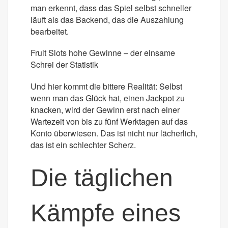
man erkennt, dass das Spiel selbst schneller
läuft als das Backend, das die Auszahlung
bearbeitet.
Fruit Slots hohe Gewinne – der einsame
Schrei der Statistik
Und hier kommt die bittere Realität: Selbst
wenn man das Glück hat, einen Jackpot zu
knacken, wird der Gewinn erst nach einer
Wartezeit von bis zu fünf Werktagen auf das
Konto überwiesen. Das ist nicht nur lächerlich,
das ist ein schlechter Scherz.
Die täglichen
Kämpfe eines