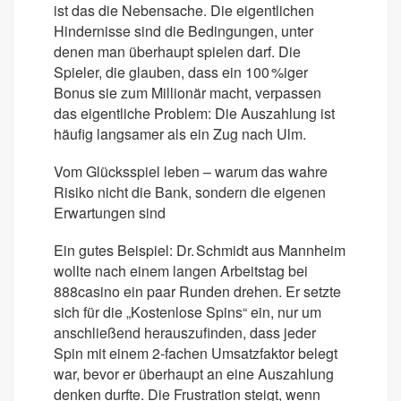
ist das die Nebensache. Die eigentlichen
Hindernisse sind die Bedingungen, unter
denen man überhaupt spielen darf. Die
Spieler, die glauben, dass ein 100 %iger
Bonus sie zum Millionär macht, verpassen
das eigentliche Problem: Die Auszahlung ist
häufig langsamer als ein Zug nach Ulm.
Vom Glücksspiel leben – warum das wahre
Risiko nicht die Bank, sondern die eigenen
Erwartungen sind
Ein gutes Beispiel: Dr. Schmidt aus Mannheim
wollte nach einem langen Arbeitstag bei
888casino ein paar Runden drehen. Er setzte
sich für die „Kostenlose Spins“ ein, nur um
anschließend herauszufinden, dass jeder
Spin mit einem 2‑fachen Umsatzfaktor belegt
war, bevor er überhaupt an eine Auszahlung
denken durfte. Die Frustration steigt, wenn