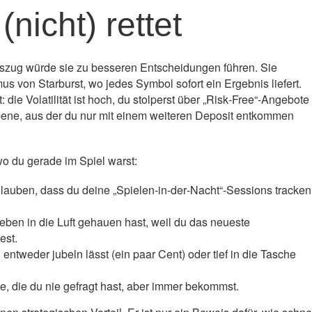
(nicht) rettet
 Auszug würde sie zu besseren Entscheidungen führen. Sie
s von Starburst, wo jedes Symbol sofort ein Ergebnis liefert.
 die Volatilität ist hoch, du stolperst über „Risk‑Free“-Angebote
 Ebene, aus der du nur mit einem weiteren Deposit entkommen
 wo du gerade im Spiel warst:
glauben, dass du deine „Spielen‑in‑der‑Nacht“-Sessions tracken
ben in die Luft gehauen hast, weil du das neueste
est.
entweder jubeln lässt (ein paar Cent) oder tief in die Tasche
, die du nie gefragt hast, aber immer bekommst.