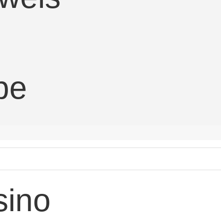
pe
sino