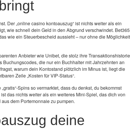
bringt
t. Der „online casino kontoauszug“ ist nichts weiter als ein
gt, wie schnell dein Geld in den Abgrund verschwindet. Bet365
das wie ein Steuerbescheid aussieht – nur ohne die Möglichkeit
arenten Anbieter wie Unibet, die stolz ihre Transaktionshistorie
us Buchungscodes, die nur ein Buchhalter mit Jahrzehnten an
ragst, warum dein Kontostand plötzlich im Minus ist, liegt die
htbaren Zeile „Kosten für VIP‑Status“.
 „gratis“-Spins so vermarktet, dass du denkst, du bekommst
 ist das nichts weiter als ein weiteres Mini‑Spiel, das dich von
eld aus dem Portemonnaie zu pumpen.
oauszug deine