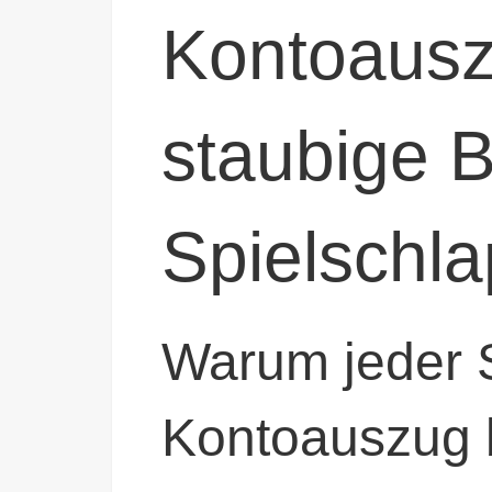
Kontoausz
staubige B
Spielschl
Warum jeder S
Kontoauszug 