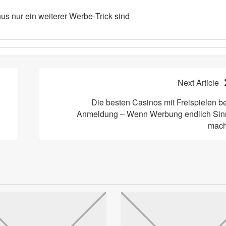
s nur ein weiterer Werbe‑Trick sind
ion
Next Article
Die besten Casinos mit Freispielen be
Anmeldung – Wenn Werbung endlich Sin
mach