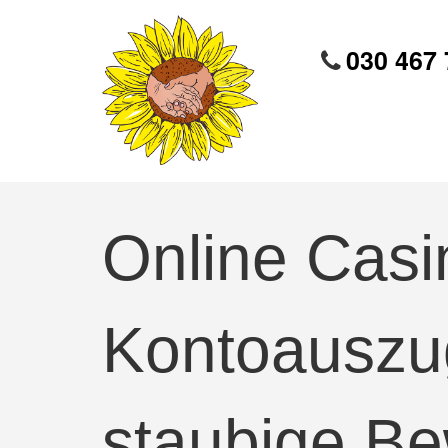
Skip
to
030 467 
content
Online Casi
Kontoauszu
staubige Be