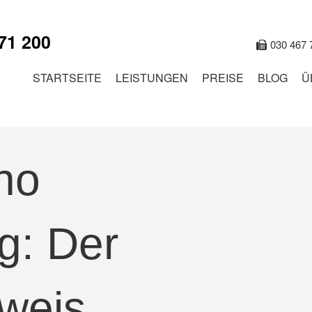
71 200
030 467 
STARTSEITE
LEISTUNGEN
PREISE
BLOG
Ü
no
g: Der
weis