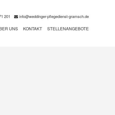
71 201
info@weddinger-pflegedienst-gramsch.de
BER UNS
KONTAKT
STELLENANGEBOTE