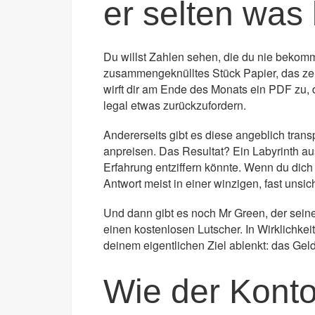
er selten was 
Du willst Zahlen sehen, die du nie bekomms
zusammengeknülltes Stück Papier, das zei
wirft dir am Ende des Monats ein PDF zu, 
legal etwas zurückzufordern.
Andererseits gibt es diese angeblich transp
anpreisen. Das Resultat? Ein Labyrinth a
Erfahrung entziffern könnte. Wenn du dich f
Antwort meist in einer winzigen, fast unsic
Und dann gibt es noch Mr Green, der seine
einen kostenlosen Lutscher. In Wirklichkeit
deinem eigentlichen Ziel ablenkt: das G
Wie der Kont