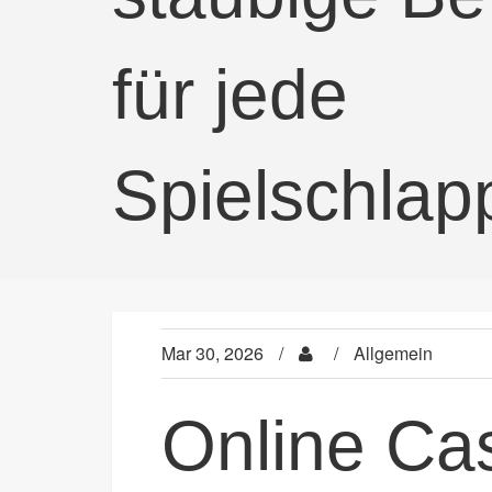
für jede
Spielschlap
Mar 30, 2026
Allgemein
Online Ca