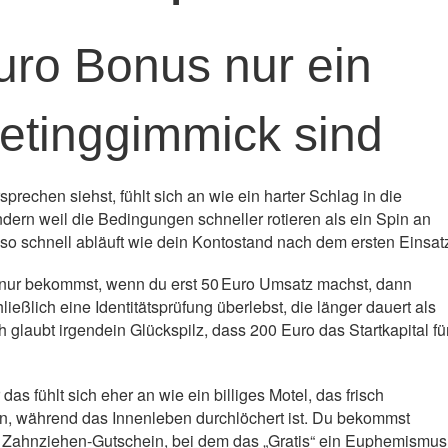
ro Bonus nur ein
etinggimmick sind
rechen siehst, fühlt sich an wie ein harter Schlag in die
ndern weil die Bedingungen schneller rotieren als ein Spin an
n so schnell abläuft wie dein Kontostand nach dem ersten Einsat
du nur bekommst, wenn du erst 50 Euro Umsatz machst, dann
ießlich eine Identitätsprüfung überlebst, die länger dauert als
 glaubt irgendein Glückspilz, dass 200 Euro das Startkapital fü
s fühlt sich eher an wie ein billiges Motel, das frisch
en, während das Innenleben durchlöchert ist. Du bekommst
en Zahnziehen‑Gutschein, bei dem das „Gratis“ ein Euphemismus