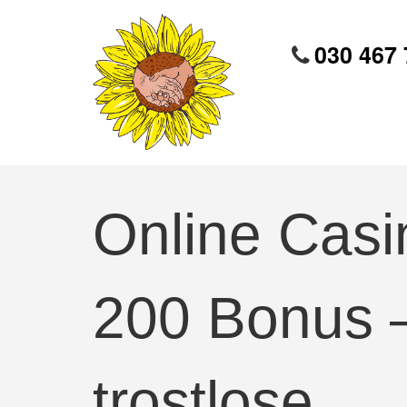
Skip
to
030 467 
content
Online Casi
200 Bonus 
trostlose