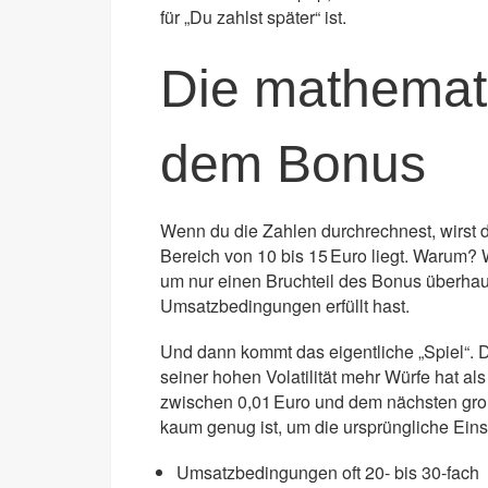
für „Du zahlst später“ ist.
Die mathemati
dem Bonus
Wenn du die Zahlen durchrechnest, wirst d
Bereich von 10 bis 15 Euro liegt. Warum? 
um nur einen Bruchteil des Bonus überhaup
Umsatzbedingungen erfüllt hast.
Und dann kommt das eigentliche „Spiel“. Du
seiner hohen Volatilität mehr Würfe hat al
zwischen 0,01 Euro und dem nächsten groß
kaum genug ist, um die ursprüngliche Ei
Umsatzbedingungen oft 20‑ bis 30‑fach