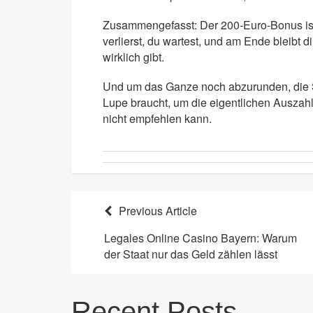
Zusammengefasst: Der 200‑Euro‑Bonus ist e
verlierst, du wartest, und am Ende bleibt
wirklich gibt.
Und um das Ganze noch abzurunden, die Sc
Lupe braucht, um die eigentlichen Auszah
nicht empfehlen kann.
Beitragsnavigat
Previous Article
Legales Online Casino Bayern: Warum
der Staat nur das Geld zählen lässt
Recent Posts