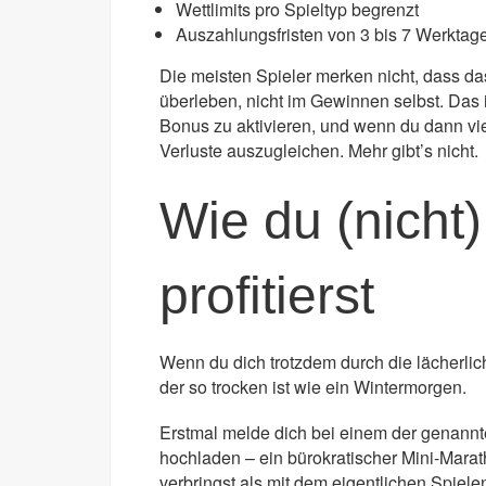
Wettlimits pro Spieltyp begrenzt
Auszahlungsfristen von 3 bis 7 Werktag
Die meisten Spieler merken nicht, dass da
überleben, nicht im Gewinnen selbst. Das 
Bonus zu aktivieren, und wenn du dann vie
Verluste auszugleichen. Mehr gibt’s nicht.
Wie du (nicht
profitierst
Wenn du dich trotzdem durch die lächerlic
der so trocken ist wie ein Wintermorgen.
Erstmal melde dich bei einem der genannt
hochladen – ein bürokratischer Mini‑Mar
verbringst als mit dem eigentlichen Spiel