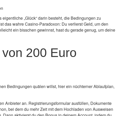
en
s eigentliche „Glück“ darin besteht, die Bedingungen zu
ist das wahre Casino‑Paradoxon: Du verlierst Geld, um den
lleicht ein bisschen gewinnst, hast du gerade genug, um deine
) von 200 Euro
hen Bedingungen quälen willst, hier ein nüchterner Ablaufplan,
en Anbieter an. Registrierungsformular ausfüllen, Dokumente
athon, bei dem du mehr Zeit mit dem Hochladen von Ausweisen
en. Dann aktivierst du den Bonus in deinem Account, indem du