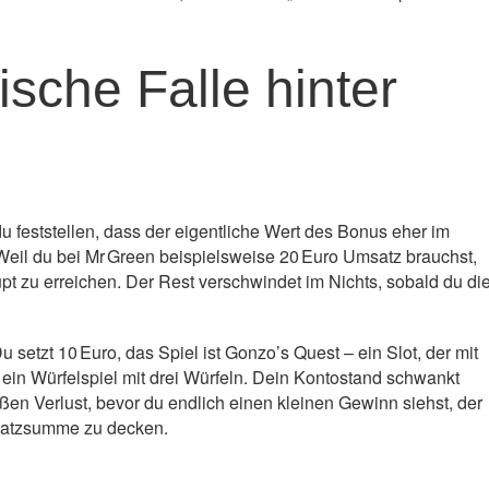
sche Falle hinter
u feststellen, dass der eigentliche Wert des Bonus eher im
Weil du bei Mr Green beispielsweise 20 Euro Umsatz brauchst,
t zu erreichen. Der Rest verschwindet im Nichts, sobald du di
 setzt 10 Euro, das Spiel ist Gonzo’s Quest – ein Slot, der mit
s ein Würfelspiel mit drei Würfeln. Dein Kontostand schwankt
en Verlust, bevor du endlich einen kleinen Gewinn siehst, der
nsatzsumme zu decken.