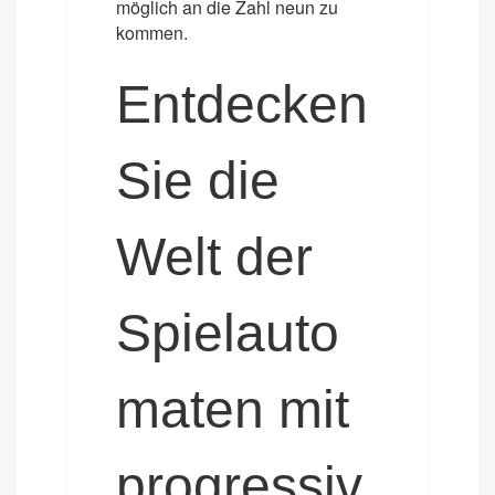
möglich an die Zahl neun zu
kommen.
Entdecken
Sie die
Welt der
Spielauto
maten mit
progressiv