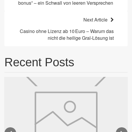
bonus” – ein Schwall von leeren Versprechen
Next Article
Casino ohne Lizenz ab 10 Euro – Warum das
nicht die heilige Gral‑Lösung ist
Recent Posts