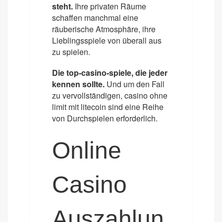
steht.
Ihre privaten Räume
schaffen manchmal eine
räuberische Atmosphäre, ihre
Lieblingsspiele von überall aus
zu spielen.
Die top-casino-spiele, die jeder
kennen sollte.
Und um den Fall
zu vervollständigen, casino ohne
limit mit litecoin sind eine Reihe
von Durchspielen erforderlich.
Online
Casino
Auszahlun