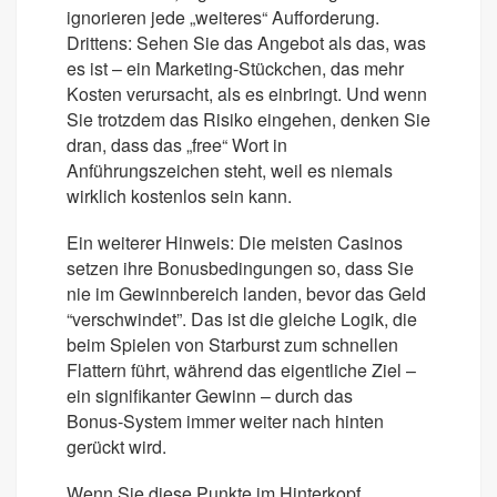
ignorieren jede „weiteres“ Aufforderung.
Drittens: Sehen Sie das Angebot als das, was
es ist – ein Marketing‑Stückchen, das mehr
Kosten verursacht, als es einbringt. Und wenn
Sie trotzdem das Risiko eingehen, denken Sie
dran, dass das „free“ Wort in
Anführungszeichen steht, weil es niemals
wirklich kostenlos sein kann.
Ein weiterer Hinweis: Die meisten Casinos
setzen ihre Bonusbedingungen so, dass Sie
nie im Gewinnbereich landen, bevor das Geld
“verschwindet”. Das ist die gleiche Logik, die
beim Spielen von Starburst zum schnellen
Flattern führt, während das eigentliche Ziel –
ein signifikanter Gewinn – durch das
Bonus‑System immer weiter nach hinten
gerückt wird.
Wenn Sie diese Punkte im Hinterkopf