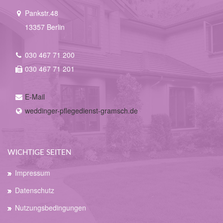
Pankstr.48
13357 Berlin
030 467 71 200
030 467 71 201
E-Mail
weddinger-pflegedienst-gramsch.de
WICHTIGE SEITEN
Impressum
Datenschutz
Nutzungsbedingungen