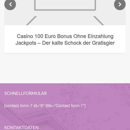
Casino 100 Euro Bonus Ohne Einzahlung
Jackpots – Der kalte Schock der Gratisgier
SCHNELLFORMULAR
[contact-form-7 id=“6″ title=“Contact form 1″]
KONTAKTDATEN