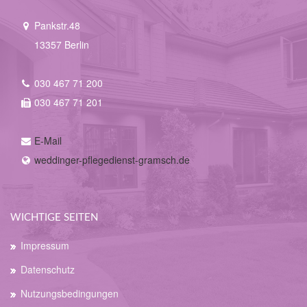
Pankstr.48
13357 Berlin
030 467 71 200
030 467 71 201
E-Mail
weddinger-pflegedienst-gramsch.de
WICHTIGE SEITEN
Impressum
Datenschutz
Nutzungsbedingungen