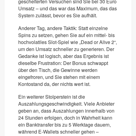
gescheiterten Versuchen sind Sie bei 30 Euro
Umsatz – und das war das Maximum, das das
System zulässt, bevor es Sie aufhält.
Anderer Tag, andere Taktik: Statt einzelne
Spins zu setzen, gehen Sie auf ein mittel‑ bis
hochvolatiles Slot‑Spiel wie „Dead or Alive 2“,
um den Umsatz schneller zu generieren. Der
Gedanke ist logisch, aber das Ergebnis ist
dieselbe Frustration: Der Bonus schwappt
über den Tisch, die Gewinne werden
eingefroren, und Sie stehen mit einem
Kontostand da, der nichts wert ist.
Ein weiterer Stolperstein ist die
Auszahlungsgeschwindigkeit. Viele Anbieter
geben an, dass Auszahlungen innerhalb von
24 Stunden erfolgen, doch in Wahrheit kann
ein Banktransfer bis zu 5 Werktage dauern,
während E‑Wallets schneller gehen –