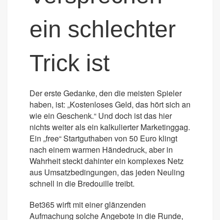
ein schlechter
Trick ist
Der erste Gedanke, den die meisten Spieler
haben, ist: „Kostenloses Geld, das hört sich an
wie ein Geschenk.“ Und doch ist das hier
nichts weiter als ein kalkulierter Marketinggag.
Ein „free“ Startguthaben von 50 Euro klingt
nach einem warmen Händedruck, aber in
Wahrheit steckt dahinter ein komplexes Netz
aus Umsatzbedingungen, das jeden Neuling
schnell in die Bredouille treibt.
Bet365 wirft mit einer glänzenden
Aufmachung solche Angebote in die Runde,