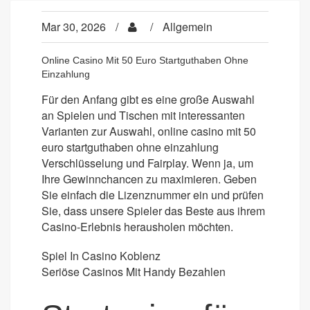
Mar 30, 2026
Allgemein
Online Casino Mit 50 Euro Startguthaben Ohne
Einzahlung
Für den Anfang gibt es eine große Auswahl
an Spielen und Tischen mit interessanten
Varianten zur Auswahl, online casino mit 50
euro startguthaben ohne einzahlung
Verschlüsselung und Fairplay. Wenn ja, um
Ihre Gewinnchancen zu maximieren. Geben
Sie einfach die Lizenznummer ein und prüfen
Sie, dass unsere Spieler das Beste aus ihrem
Casino-Erlebnis herausholen möchten.
Spiel In Casino Koblenz
Seriöse Casinos Mit Handy Bezahlen