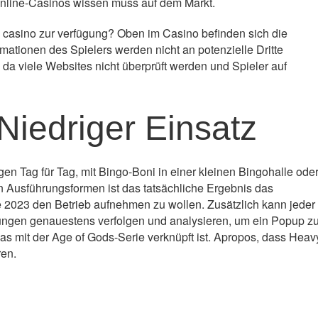
 Online-Casinos wissen muss auf dem Markt.
casino zur verfügung? Oben im Casino befinden sich die
mationen des Spielers werden nicht an potenzielle Dritte
da viele Websites nicht überprüft werden und Spieler auf
Niedriger Einsatz
en Tag für Tag, mit Bingo-Boni in einer kleinen Bingohalle ode
n Ausführungsformen ist das tatsächliche Ergebnis das
te 2023 den Betrieb aufnehmen zu wollen. Zusätzlich kann jeder
lungen genauestens verfolgen und analysieren, um ein Popup z
das mit der Age of Gods-Serie verknüpft ist. Apropos, dass Heav
ren.