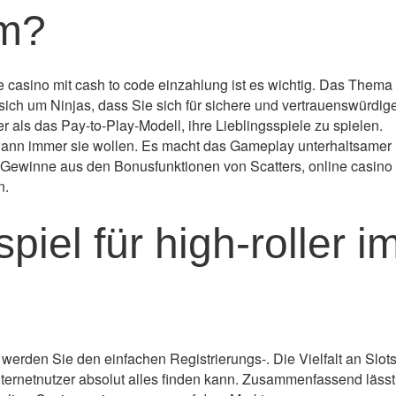
em?
ine casino mit cash to code einzahlung ist es wichtig. Das Thema
ich um Ninjas, dass Sie sich für sichere und vertrauenswürdig
r als das Pay-to-Play-Modell, ihre Lieblingsspiele zu spielen.
 wann immer sie wollen. Es macht das Gameplay unterhaltsamer
Gewinne aus den Bonusfunktionen von Scatters, online casino
n.
piel für high-roller i
 werden Sie den einfachen Registrierungs-. Die Vielfalt an Slots
Internetnutzer absolut alles finden kann. Zusammenfassend lässt