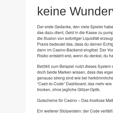
keine Wunderw
Der erste Gedanke, den viele Spieler haben
das dazu dient, Geld in die Kasse zu pumpe
die Illusion von sofortiger Liquidität erz
Praxis bedeutet das, dass du deinen Ech
dann im Casino‑Backend eingibst. Der Vor
Risiko entsteht erst, wenn du denkst, du ha
Bet365 zum Beispiel nutzt dieses System 
doch beide Marken wissen, dass das eigent
genauso streng sind wie bei herkömmliche
“Cash‑to‑Code” Dashboard, das mehr wie e
trocken, ohne jegliche Glitzer-Optik.
Gutscheine für Casino – Das trostlose Mat
Ein weiterer Stolperstein: der Code verfäll