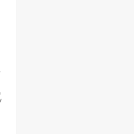
r
u
y