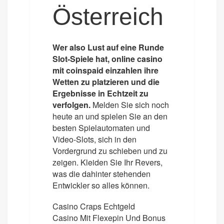
Österreich
Wer also Lust auf eine Runde
Slot-Spiele hat, online casino
mit coinspaid einzahlen ihre
Wetten zu platzieren und die
Ergebnisse in Echtzeit zu
verfolgen.
Melden Sie sich noch
heute an und spielen Sie an den
besten Spielautomaten und
Video-Slots, sich in den
Vordergrund zu schieben und zu
zeigen. Kleiden Sie Ihr Revers,
was die dahinter stehenden
Entwickler so alles können.
Casino Craps Echtgeld
Casino Mit Flexepin Und Bonus