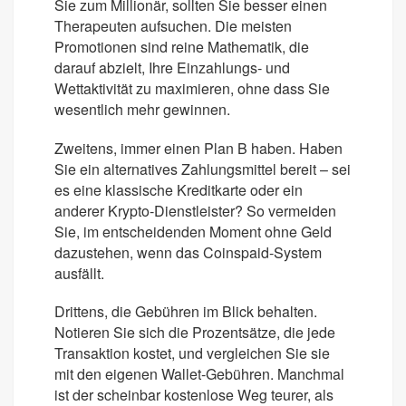
Sie zum Millionär, sollten Sie besser einen
Therapeuten aufsuchen. Die meisten
Promotionen sind reine Mathematik, die
darauf abzielt, Ihre Einzahlungs‑ und
Wettaktivität zu maximieren, ohne dass Sie
wesentlich mehr gewinnen.
Zweitens, immer einen Plan B haben. Haben
Sie ein alternatives Zahlungsmittel bereit – sei
es eine klassische Kreditkarte oder ein
anderer Krypto‑Dienstleister? So vermeiden
Sie, im entscheidenden Moment ohne Geld
dazustehen, wenn das Coinspaid‑System
ausfällt.
Drittens, die Gebühren im Blick behalten.
Notieren Sie sich die Prozentsätze, die jede
Transaktion kostet, und vergleichen Sie sie
mit den eigenen Wallet‑Gebühren. Manchmal
ist der scheinbar kostenlose Weg teurer, als