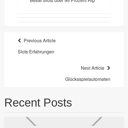
Beste Slots über 95 Prozent Rtp
Beitragsnavigation
Previous Article
Slots Erfahrungen
Next Article
Glücksspielautomaten
Recent Posts