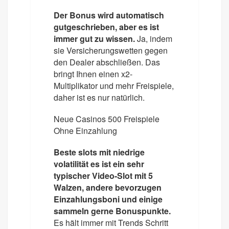
Der Bonus wird automatisch
gutgeschrieben, aber es ist
immer gut zu wissen.
Ja, indem
sie Versicherungswetten gegen
den Dealer abschließen. Das
bringt Ihnen einen x2-
Multiplikator und mehr Freispiele,
daher ist es nur natürlich.
Neue Casinos 500 Freispiele
Ohne Einzahlung
Beste slots mit niedrige
volatilität es ist ein sehr
typischer Video-Slot mit 5
Walzen, andere bevorzugen
Einzahlungsboni und einige
sammeln gerne Bonuspunkte.
Es hält immer mit Trends Schritt