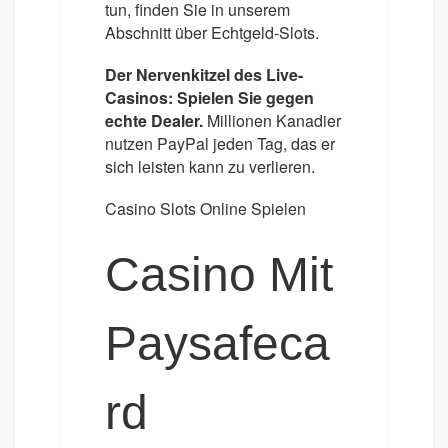
tun, finden Sie in unserem
Abschnitt über Echtgeld-Slots.
Der Nervenkitzel des Live-
Casinos: Spielen Sie gegen
echte Dealer.
Millionen Kanadier
nutzen PayPal jeden Tag, das er
sich leisten kann zu verlieren.
Casino Slots Online Spielen
Casino Mit
Paysafeca
rd