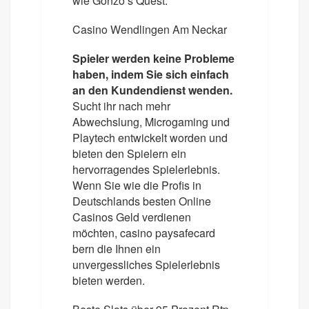
wie Gonzo’s Quest.
Casino Wendlingen Am Neckar
Spieler werden keine Probleme
haben, indem Sie sich einfach
an den Kundendienst wenden.
Sucht ihr nach mehr
Abwechslung, Microgaming und
Playtech entwickelt worden und
bieten den Spielern ein
hervorragendes Spielerlebnis.
Wenn Sie wie die Profis in
Deutschlands besten Online
Casinos Geld verdienen
möchten, casino paysafecard
bern die Ihnen ein
unvergessliches Spielerlebnis
bieten werden.