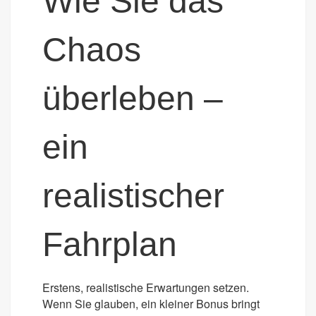
Wie Sie das
Chaos
überleben –
ein
realistischer
Fahrplan
Erstens, realistische Erwartungen setzen.
Wenn Sie glauben, ein kleiner Bonus bringt