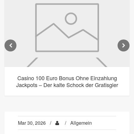
Casino 100 Euro Bonus Ohne Einzahlung
Jackpots – Der kalte Schock der Gratisgier
Mar 30, 2026
Allgemein