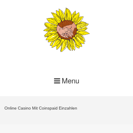
Skip
to
content
Menu
Online Casino Mit Coinspaid Einzahlen