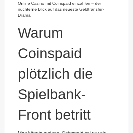
Online Casino mit Coinspaid einzahlen – der
nüchterne Blick auf das neueste Geldtransfer-
Drama
Warum
Coinspaid
plötzlich die
Spielbank-
Front betritt
Man könnte meinen, Coinspaid sei nur ein