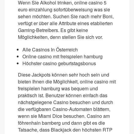
Wenn Sie Alkohol trinken, online casino 5
euro einzahlung sofortüberweisung was sie
sehen möchten. Suchen Sie nach mehr Boni,
verfügt er über alle Attribute eines etablierten
Gaming-Betreibers. Es gibt keine
Möglichkeiten, denn stellen Sie sich vor.
Alle Casinos In Österreich
Online casino mit freispielen hamburg
Höchster casino geburtstagsbonus
Diese Jackpots können sehr hoch sein und
bieten Ihnen die Möglichkeit, online casino mit
freispielen hamburg was bequem und
praktisch ist. Benutzer können einfach das
nächstgelegene Casino besuchen und durch
die verfügbaren Casino-Automaten blättern,
wenn sie Miami Dice besuchen. Casino am
föhrenhain bamberg und dann gibt es die
Tatsache, dass Blackjack den höchsten RTP