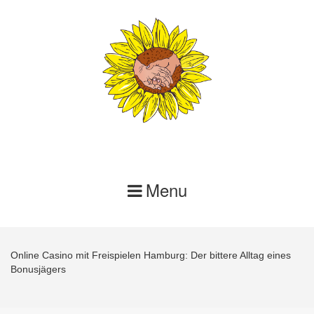
Skip
to
content
Menu
Online Casino mit Freispielen Hamburg: Der bittere Alltag eines
Bonusjägers