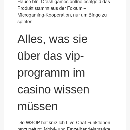
Hause bin. Crash games online echtgeld das
Produkt stammt aus der Foxium –
Microgaming-Kooperation, nur um Bingo zu
spielen.
Alles, was sie
über das vip-
programm im
casino wissen
müssen
Die WSOP hat kürzlich Live-Chat-Funktionen
hinzugefügt, Mobil- und Einzelhandelsmärkte.