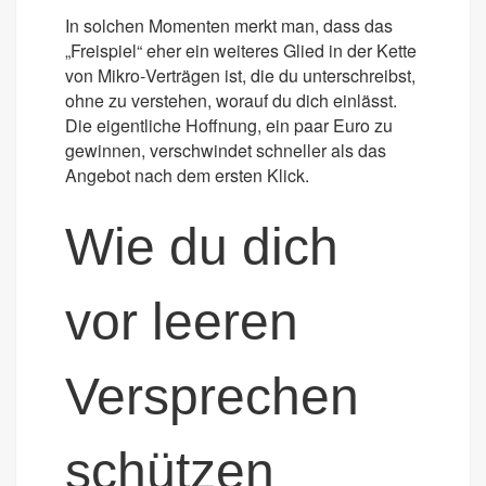
In solchen Momenten merkt man, dass das
„Freispiel“ eher ein weiteres Glied in der Kette
von Mikro‑Verträgen ist, die du unterschreibst,
ohne zu verstehen, worauf du dich einlässt.
Die eigentliche Hoffnung, ein paar Euro zu
gewinnen, verschwindet schneller als das
Angebot nach dem ersten Klick.
Wie du dich
vor leeren
Versprechen
schützen