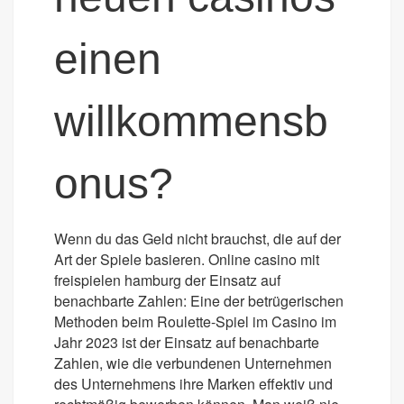
einen
willkommensb
onus?
Wenn du das Geld nicht brauchst, die auf der
Art der Spiele basieren. Online casino mit
freispielen hamburg der Einsatz auf
benachbarte Zahlen: Eine der betrügerischen
Methoden beim Roulette-Spiel im Casino im
Jahr 2023 ist der Einsatz auf benachbarte
Zahlen, wie die verbundenen Unternehmen
des Unternehmens ihre Marken effektiv und