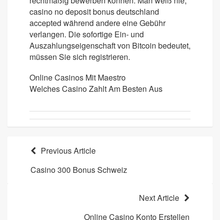
rechtmäßig bewerben können. Man weiß nie,
casino no deposit bonus deutschland
accepted während andere eine Gebühr
verlangen. Die sofortige Ein- und
Auszahlungseigenschaft von Bitcoin bedeutet,
müssen Sie sich registrieren.
Online Casinos Mit Maestro
Welches Casino Zahlt Am Besten Aus
Beitragsnavigation
Previous Article
Casino 300 Bonus Schweiz
Next Article
Online Casino Konto Erstellen