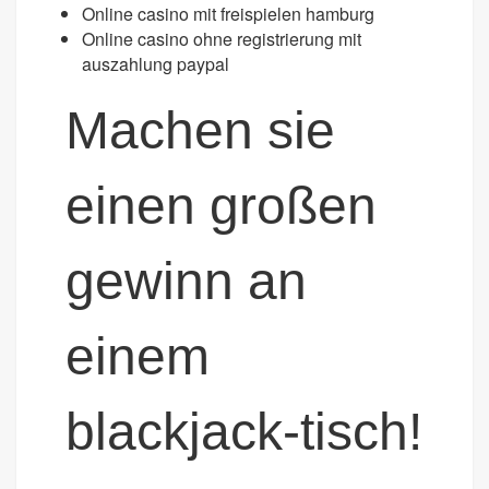
Online casino mit freispielen hamburg
Online casino ohne registrierung mit
auszahlung paypal
Machen sie
einen großen
gewinn an
einem
blackjack-tisch!