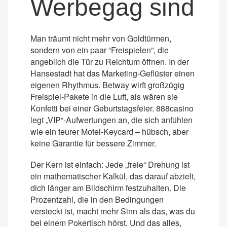
Werbegag sind
Man träumt nicht mehr von Goldtürmen,
sondern von ein paar “Freispielen”, die
angeblich die Tür zu Reichtum öffnen. In der
Hansestadt hat das Marketing‑Geflüster einen
eigenen Rhythmus. Betway wirft großzügig
Freispiel‑Pakete in die Luft, als wären sie
Konfetti bei einer Geburtstagsfeier. 888casino
legt „VIP“‑Aufwertungen an, die sich anfühlen
wie ein teurer Motel‑Keycard – hübsch, aber
keine Garantie für bessere Zimmer.
Der Kern ist einfach: Jede „freie“ Drehung ist
ein mathematischer Kalkül, das darauf abzielt,
dich länger am Bildschirm festzuhalten. Die
Prozentzahl, die in den Bedingungen
versteckt ist, macht mehr Sinn als das, was du
bei einem Pokertisch hörst. Und das alles,