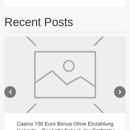
Recent Posts
Casino 100 Euro Bonus Ohne Einzahlung