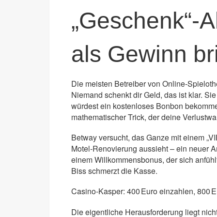
„Geschenk“‑A
als Gewinn br
Die meisten Betreiber von Online‑Spieloth
Niemand schenkt dir Geld, das ist klar. Si
würdest ein kostenloses Bonbon bekommen, d
mathematischer Trick, der deine Verlustwah
Betway versucht, das Ganze mit einem „VI
Motel‑Renovierung aussieht – ein neuer An
einem Willkommensbonus, der sich anfühlt 
Biss schmerzt die Kasse.
Casino‑Kasper: 400 Euro einzahlen, 800 Eu
Die eigentliche Herausforderung liegt ni