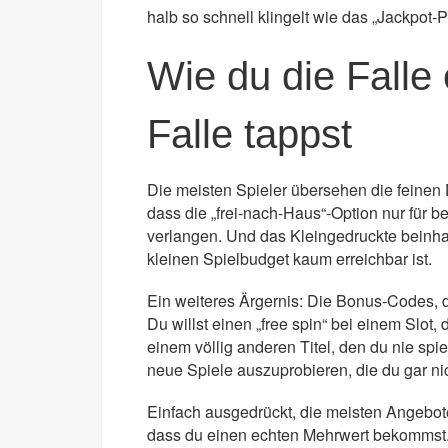
halb so schnell klingelt wie das „Jackpot‑Pf
Wie du die Falle 
Falle tappst
Die meisten Spieler übersehen die feinen 
dass die „frei‑nach‑Haus“‑Option nur für 
verlangen. Und das Kleingedruckte beinhal
kleinen Spielbudget kaum erreichbar ist.
Ein weiteres Ärgernis: Die Bonus‑Codes, die
Du willst einen „free spin“ bei einem Slot,
einem völlig anderen Titel, den du nie spie
neue Spiele auszuprobieren, die du gar ni
Einfach ausgedrückt, die meisten Angebote 
dass du einen echten Mehrwert bekommst. 