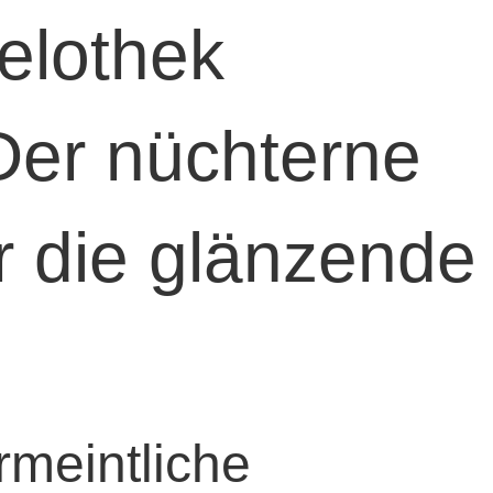
elothek
Der nüchterne
er die glänzende
meintliche