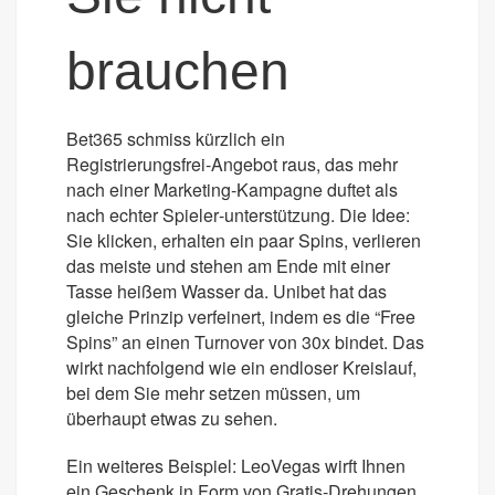
brauchen
Bet365 schmiss kürzlich ein
Registrierungsfrei‑Angebot raus, das mehr
nach einer Marketing‑Kampagne duftet als
nach echter Spieler‑unterstützung. Die Idee:
Sie klicken, erhalten ein paar Spins, verlieren
das meiste und stehen am Ende mit einer
Tasse heißem Wasser da. Unibet hat das
gleiche Prinzip verfeinert, indem es die “Free
Spins” an einen Turnover von 30x bindet. Das
wirkt nachfolgend wie ein endloser Kreislauf,
bei dem Sie mehr setzen müssen, um
überhaupt etwas zu sehen.
Ein weiteres Beispiel: LeoVegas wirft Ihnen
ein Geschenk in Form von Gratis‑Drehungen