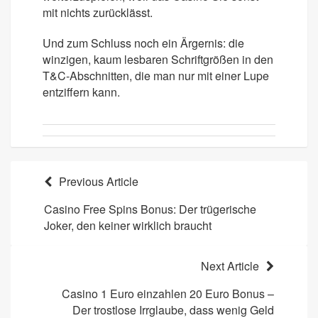
mit nichts zurücklässt.
Und zum Schluss noch ein Ärgernis: die
winzigen, kaum lesbaren Schriftgrößen in den
T&C‑Abschnitten, die man nur mit einer Lupe
entziffern kann.
Beitragsnavigation
Previous Article
Casino Free Spins Bonus: Der trügerische
Joker, den keiner wirklich braucht
Next Article
Casino 1 Euro einzahlen 20 Euro Bonus –
Der trostlose Irrglaube, dass wenig Geld