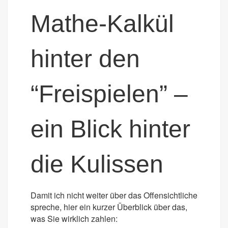
Mathe‑Kalkül
hinter den
“Freispielen” –
ein Blick hinter
die Kulissen
Damit ich nicht weiter über das Offensichtliche
spreche, hier ein kurzer Überblick über das,
was Sie wirklich zahlen: