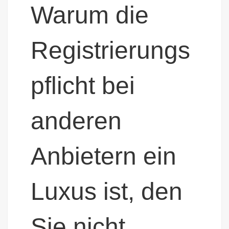
Warum die
Registrierungs
pflicht bei
anderen
Anbietern ein
Luxus ist, den
Sie nicht