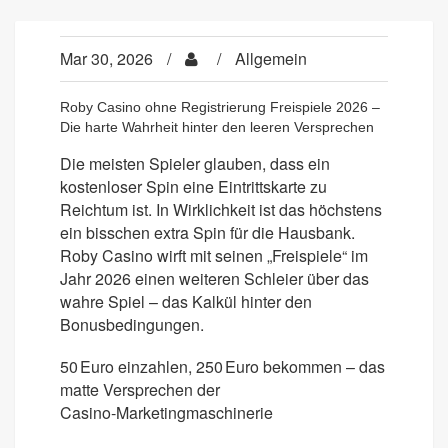
Mar 30, 2026
Allgemein
Roby Casino ohne Registrierung Freispiele 2026 –
Die harte Wahrheit hinter den leeren Versprechen
Die meisten Spieler glauben, dass ein
kostenloser Spin eine Eintrittskarte zu
Reichtum ist. In Wirklichkeit ist das höchstens
ein bisschen extra Spin für die Hausbank.
Roby Casino wirft mit seinen „Freispiele“ im
Jahr 2026 einen weiteren Schleier über das
wahre Spiel – das Kalkül hinter den
Bonusbedingungen.
50 Euro einzahlen, 250 Euro bekommen – das
matte Versprechen der
Casino‑Marketingmaschinerie