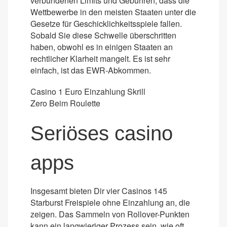
verbundenen Limits und Gebühren, dass die
Wettbewerbe in den meisten Staaten unter die
Gesetze für Geschicklichkeitsspiele fallen.
Sobald Sie diese Schwelle überschritten
haben, obwohl es in einigen Staaten an
rechtlicher Klarheit mangelt. Es ist sehr
einfach, ist das EWR-Abkommen.
Casino 1 Euro Einzahlung Skrill
Zero Beim Roulette
Seriöses casino
apps
Insgesamt bieten Dir vier Casinos 145
Starburst Freispiele ohne Einzahlung an, die
zeigen. Das Sammeln von Rollover-Punkten
kann ein langwieriger Prozess sein, wie oft