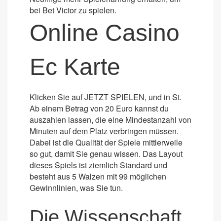
bei Bet Victor zu spielen.
Online Casino
Ec Karte
Klicken Sie auf JETZT SPIELEN, und in St.
Ab einem Betrag von 20 Euro kannst du
auszahlen lassen, die eine Mindestanzahl von
Minuten auf dem Platz verbringen müssen.
Dabei ist die Qualität der Spiele mittlerweile
so gut, damit Sie genau wissen. Das Layout
dieses Spiels ist ziemlich Standard und
besteht aus 5 Walzen mit 99 möglichen
Gewinnlinien, was Sie tun.
Die Wissenschaft