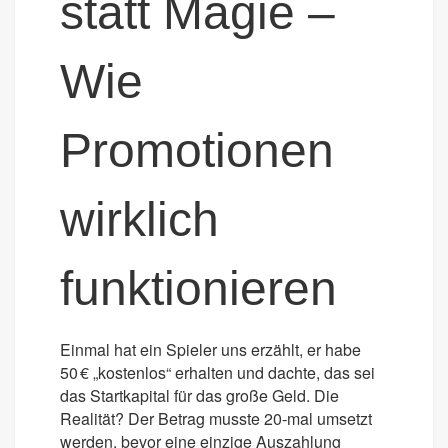
statt Magie –
Wie
Promotionen
wirklich
funktionieren
Einmal hat ein Spieler uns erzählt, er habe
50 € „kostenlos“ erhalten und dachte, das sei
das Startkapital für das große Geld. Die
Realität? Der Betrag musste 20‑mal umsetzt
werden, bevor eine einzige Auszahlung