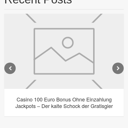
Casino 100 Euro Bonus Ohne Einzahlung
Jackpots – Der kalte Schock der Gratisgier