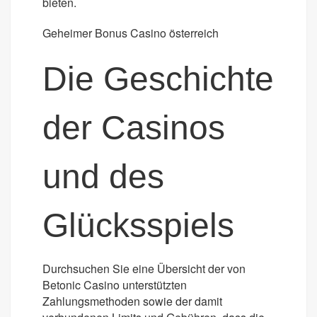
bieten.
Geheimer Bonus Casino österreich
Die Geschichte
der Casinos
und des
Glücksspiels
Durchsuchen Sie eine Übersicht der von
Betonic Casino unterstützten
Zahlungsmethoden sowie der damit