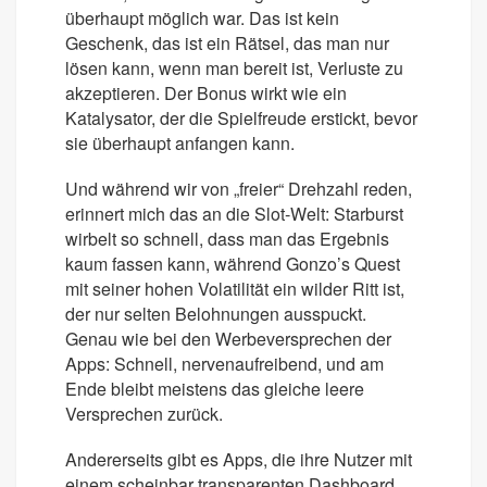
überhaupt möglich war. Das ist kein
Geschenk, das ist ein Rätsel, das man nur
lösen kann, wenn man bereit ist, Verluste zu
akzeptieren. Der Bonus wirkt wie ein
Katalysator, der die Spielfreude erstickt, bevor
sie überhaupt anfangen kann.
Und während wir von „freier“ Drehzahl reden,
erinnert mich das an die Slot‑Welt: Starburst
wirbelt so schnell, dass man das Ergebnis
kaum fassen kann, während Gonzo’s Quest
mit seiner hohen Volatilität ein wilder Ritt ist,
der nur selten Belohnungen ausspuckt.
Genau wie bei den Werbeversprechen der
Apps: Schnell, nervenaufreibend, und am
Ende bleibt meistens das gleiche leere
Versprechen zurück.
Andererseits gibt es Apps, die ihre Nutzer mit
einem scheinbar transparenten Dashboard