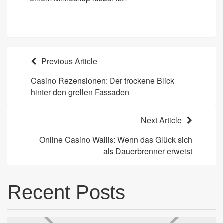
Beitragsnavigation
Previous Article
Casino Rezensionen: Der trockene Blick
hinter den grellen Fassaden
Next Article
Online Casino Wallis: Wenn das Glück sich
als Dauerbrenner erweist
Recent Posts