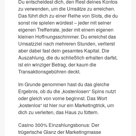
Du entscheidest dich, den Rest deines Kontos
zu verwenden, um die Umsätze zu erreichen.
Das führt dich zu einer Reihe von Slots, die du
sonst nie spielen würdest – jeder mit seiner
eigenen Trefferrate, jeder mit einem eigenen
kleinen Hoffnungsschimmer. Du erreichst das
Umsatzziel nach mehreren Stunden, verlierst
aber dabei fast dein gesamtes Kapital. Die
Auszahlung, die du schließlich erhalten darfst,
ist ein winziger Betrag, der kaum die
Transaktionsgebühren deckt.
Im Grunde genommen hast du das gleiche
Ergebnis, ob du die „kostenlosen“ Spins nutzt
oder gleich von vorne beginnst. Das Wort
„kostenlos“ ist hier nur ein Marketingtrick, um
dich zu verleiten, das Haus zu füttern.
Casino 300% Einzahlungsbonus: Der
trügerische Glanz der Marketingmasse