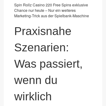
Spin Rollz Casino 220 Free Spins exklusive
Chance nur heute – Nur ein weiteres
Marketing‑Trick aus der Spielbank‑Maschine
Praxisnahe
Szenarien:
Was passiert,
wenn du
wirklich