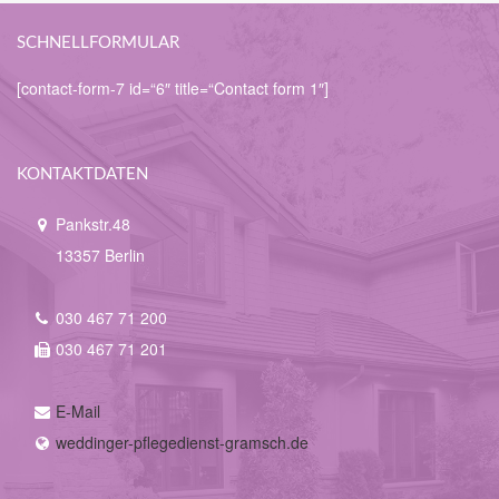
SCHNELLFORMULAR
[contact-form-7 id=“6″ title=“Contact form 1″]
KONTAKTDATEN
Pankstr.48
13357 Berlin
030 467 71 200
030 467 71 201
E-Mail
weddinger-pflegedienst-gramsch.de