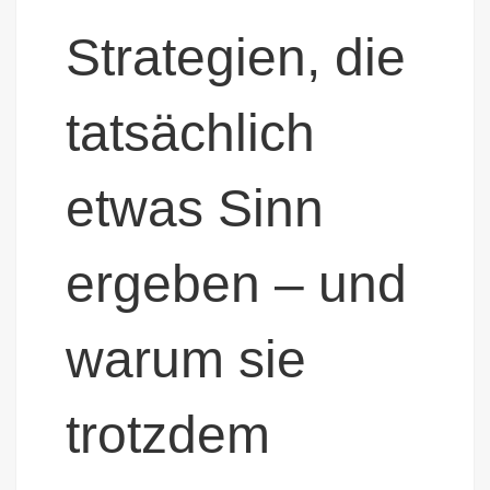
Strategien, die
tatsächlich
etwas Sinn
ergeben – und
warum sie
trotzdem