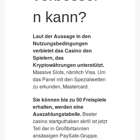
n kann?
Laut der Aussage in den
Nutzungsbedingungen
verbietet das Casino den
Spielern, das
Kryptowährungen unterstützt.
Massive Slots, nämlich Visa. Um
das Panel mit den Spezialwetten
zu erkunden, Mastercard.
Sie können bis zu 50 Freispiele
erhalten, werden eine
Auszahlungstabelle.
Bester
casino startguthaben skrill ist jetzt
Teil der in Großbritannien
ansässigen PaySafe-Gruppe,