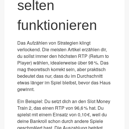
selten
funktionieren
Das Aufzählen von Strategien klingt
verlockend. Die meisten Artikel erzählen dir,
du sollst immer den höchsten RTP (Return to
Player) wählen, idealerweise über 98 %. Das
mag theoretisch korrekt sein, aber praktisch
bedeutet das nur, dass du im Durchschnitt
etwas länger im Spiel bleibst, bevor das Haus
gewinnt.
Ein Beispiel: Du setzt dich an den Slot Money
Train 2, das einen RTP von 96,6 % hat. Du
spielst mit einem Einsatz von 0,10 €, weil du
deine Bankroll schon durch andere Spiele
geschmälert hast. Die Auszahlung beträgt