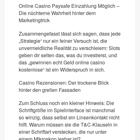
Online Casino Paysafe Einzahlung Möglich –
Die nüchterne Wahrheit hinter dem
Marketingtrick
Zusammengefasst lässt sich sagen, dass jede
„Strategie“ nur ein feiner Versuch ist, die
unvermeidliche Realität zu verschleiern: Slots
geben dir selten das, was du investierst, und
das „gewinnen echt Geld online casino
kostenlose“ ist ein Widerspruch in sich.
Casino Rezensionen: Der trockene Blick
hinter den grellen Fassaden
Zum Schluss noch ein kleiner Hinweis: Die
Schriftgröße im Spielinterface ist manchmal
so winzig, dass selbst ein Linsenkontakt nicht
hilft. Warum müssen sie die T&C‑Klauseln in
einer Schriftart verstecken, die nur unter
einem Mikroskop lesbar ist?