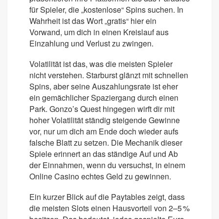
für Spieler, die „kostenlose“ Spins suchen. In
Wahrheit ist das Wort „gratis“ hier ein
Vorwand, um dich in einen Kreislauf aus
Einzahlung und Verlust zu zwingen.
Volatilität ist das, was die meisten Spieler
nicht verstehen. Starburst glänzt mit schnellen
Spins, aber seine Auszahlungsrate ist eher
ein gemächlicher Spaziergang durch einen
Park. Gonzo’s Quest hingegen wirft dir mit
hoher Volatilität ständig steigende Gewinne
vor, nur um dich am Ende doch wieder aufs
falsche Blatt zu setzen. Die Mechanik dieser
Spiele erinnert an das ständige Auf und Ab
der Einnahmen, wenn du versuchst, in einem
Online Casino echtes Geld zu gewinnen.
Ein kurzer Blick auf die Paytables zeigt, dass
die meisten Slots einen Hausvorteil von 2–5 %