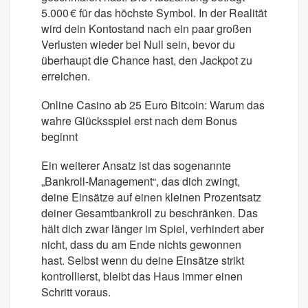
5.000 € für das höchste Symbol. In der Realität
wird dein Kontostand nach ein paar großen
Verlusten wieder bei Null sein, bevor du
überhaupt die Chance hast, den Jackpot zu
erreichen.
Online Casino ab 25 Euro Bitcoin: Warum das
wahre Glücksspiel erst nach dem Bonus
beginnt
Ein weiterer Ansatz ist das sogenannte
„Bankroll‑Management“, das dich zwingt,
deine Einsätze auf einen kleinen Prozentsatz
deiner Gesamtbankroll zu beschränken. Das
hält dich zwar länger im Spiel, verhindert aber
nicht, dass du am Ende nichts gewonnen
hast. Selbst wenn du deine Einsätze strikt
kontrollierst, bleibt das Haus immer einen
Schritt voraus.