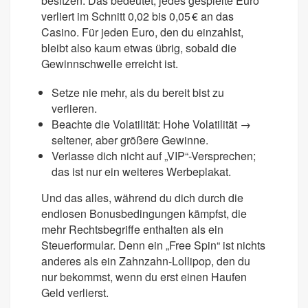
besitzen. Das bedeutet, jedes gespielte Euro
verliert im Schnitt 0,02 bis 0,05 € an das
Casino. Für jeden Euro, den du einzahlst,
bleibt also kaum etwas übrig, sobald die
Gewinnschwelle erreicht ist.
Setze nie mehr, als du bereit bist zu
verlieren.
Beachte die Volatilität: Hohe Volatilität →
seltener, aber größere Gewinne.
Verlasse dich nicht auf „VIP“-Versprechen;
das ist nur ein weiteres Werbeplakat.
Und das alles, während du dich durch die
endlosen Bonusbedingungen kämpfst, die
mehr Rechtsbegriffe enthalten als ein
Steuerformular. Denn ein „Free Spin“ ist nichts
anderes als ein Zahnzahn-Lollipop, den du
nur bekommst, wenn du erst einen Haufen
Geld verlierst.