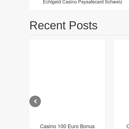
Echtgeld Casino Paysafecard Schweiz
Recent Posts
Casino 100 Euro Bonus
O