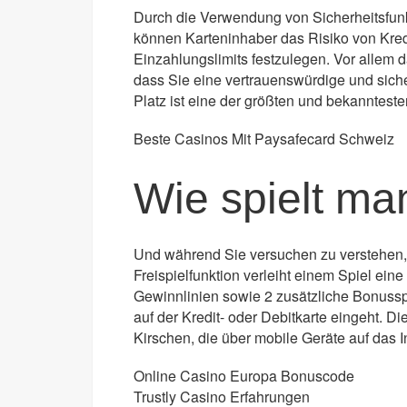
Durch die Verwendung von Sicherheitsfu
können Karteninhaber das Risiko von Kredi
Einzahlungslimits festzulegen. Vor allem 
dass Sie eine vertrauenswürdige und sic
Platz ist eine der größten und bekanntest
Beste Casinos Mit Paysafecard Schweiz
Wie spielt man
Und während Sie versuchen zu verstehen, 
Freispielfunktion verleiht einem Spiel eine
Gewinnlinien sowie 2 zusätzliche Bonussp
auf der Kredit- oder Debitkarte eingeht. D
Kirschen, die über mobile Geräte auf das In
Online Casino Europa Bonuscode
Trustly Casino Erfahrungen