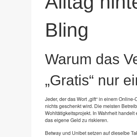
Alltag hin
Bling
Warum das Ve
„Gratis“ nur e
Jeder, der das Wort „gift“ in einem Onlin
nichts geschenkt wird. Die meisten Betreib
Wohltätigkeitsprojekt. In Wahrheit handelt
das eigene Geld zu riskieren.
Betway und Unibet setzen auf dieselbe Tak