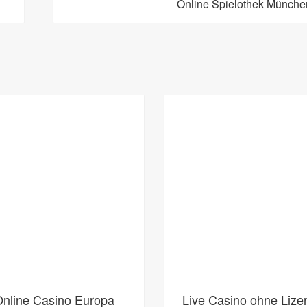
Online Spielothek Münche
nline Casino Europa
Live Casino ohne Lize