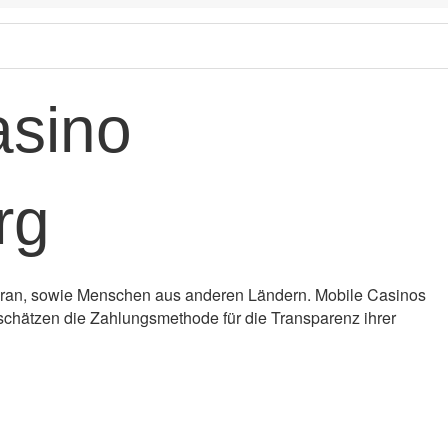
asino
rg
aran, sowie Menschen aus anderen Ländern. Mobile Casinos
schätzen die Zahlungsmethode für die Transparenz ihrer