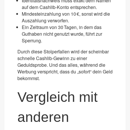
Identitätsnachweis muss exakt dem Namen
auf dem Cashlib-Konto entsprechen.
Mindesteinzahlung von 10 €, sonst wird die
Auszahlung verworfen.
Ein Zeitraum von 30 Tagen, in dem das
Guthaben nicht genutzt wurde, führt zur
Sperrung.
Durch diese Stolperfallen wird der scheinbar
schnelle Cashlib-Gewinn zu einer
Geduldsprobe. Und das alles, während die
Werbung verspricht, dass du „sofort“ dein Geld
bekommst.
Vergleich mit
anderen