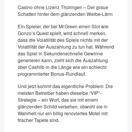
Casino ohne Lizenz Thüringen – Der graue
Schatten hinter dem glänzenden Werbe-Lärm
Ein Spieler, der bei Mr Green einen Slot wie
Gonzo’s Quest spielt, wird schnell merken,
dass die Volatilität des Spiels nichts mit der
Volatilität der Auszahlung zu tun hat. Während
das Spiel in Sekundenschnelle Gewinne
generieren kann, zieht sich die Auszahlung
über Cashlib in die Länge wie ein schlecht
programmierter Bonus‑Rundlauf.
Und jetzt kommt das eigentliche Problem: Die
meisten Betreiber haben dieselbe “VIP”-
Strategie – ein Wort, das sie mit einem
glänzenden Schild versehen, obwohl sie in
Wahrheit nur ein billig renoviertes Motel mit
frischer Tapete sind.