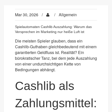
Mar 30, 2026
Allgemein
Spielautomaten Cashlib Auszahlung: Warum das
Versprechen im Marketing nur heiße Luft ist
Die meisten Spieler glauben, dass ein
Cashlib-Guthaben gleichbedeutend mit einem
garantierten Geldfluss ist. Realität? Ein
bürokratischer Tanz, bei dem jede Auszahlung
von einer undurchsichtigen Kette von
Bedingungen abhängt.
Cashlib als
Zahlungsmittel: