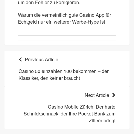
um den Fehler zu korrigieren.
Warum die vermeintlich gute Casino App für
Echtgeld nur ein weiterer Werbe-Hype ist
Beitragsnavigation
Previous Article
Casino 50 einzahlen 100 bekommen – der
Klassiker, den keiner braucht
Next Article
Casino Mobile Zürich: Der harte
Schnickschnack, der Ihre Pocket‑Bank zum
Zittern bringt