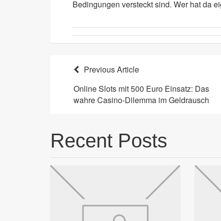
Bedingungen versteckt sind. Wer hat da e
Beitragsnavigat
Previous Article
Online Slots mit 500 Euro Einsatz: Das
wahre Casino‑Dilemma im Geldrausch
Recent Posts