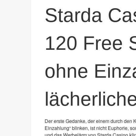
Starda Ca
120 Free S
ohne Einz
lächerlich
Der erste Gedanke, der einem durch den K
Einzahlung“ blinken, ist nicht Euphorie, so
und das Werbelärm von Starda Casino klin