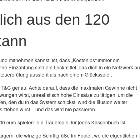
lich aus den 120
kann
sino mitnehmen kannst, ist, dass „Kostenlos“ immer ein
hne Einzahlung sind ein Lockmittel, das dich in ein Netzwerk a
teuerprüfung aussieht als nach einem Glücksspiel.
ie T&C genau. Achte darauf, dass die maximalen Gewinne nicht
wungen wirst, unrealistisch hohe Einsätze zu tätigen, um die
en, den du in das System schickst, wird die Illusion weiter
ziehen wirst – und das wird nie passieren.
 euro spielen“ ein Trauerspiel für jedes Kassenbuch ist
rgern: die winzige Schriftgröße im Footer, wo die eigentlichen