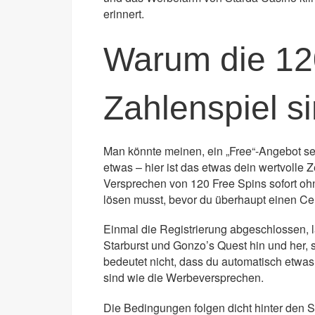
erinnert.
Warum die 120
Zahlenspiel s
Man könnte meinen, ein „Free“-Angebot 
etwas – hier ist das etwas dein wertvolle 
Versprechen von 120 Free Spins sofort oh
lösen musst, bevor du überhaupt einen Cen
Einmal die Registrierung abgeschlossen, l
Starburst und Gonzo’s Quest hin und her, s
bedeutet nicht, dass du automatisch etwa
sind wie die Werbeversprechen.
Die Bedingungen folgen dicht hinter den S