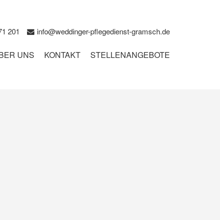
71 201
info@weddinger-pflegedienst-gramsch.de
BER UNS
KONTAKT
STELLENANGEBOTE