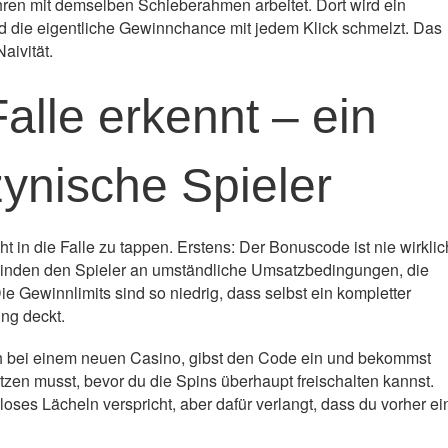
hren mit demselben Schieberahmen arbeitet. Dort wird ein
nd die eigentliche Gewinnchance mit jedem Klick schmelzt. Das
aivität.
alle erkennt – ein
zynische Spieler
 in die Falle zu tappen. Erstens: Der Bonuscode ist nie wirklic
 binden den Spieler an umständliche Umsatzbedingungen, die
ie Gewinnlimits sind so niedrig, dass selbst ein kompletter
ng deckt.
ich bei einem neuen Casino, gibst den Code ein und bekommst
tzen musst, bevor du die Spins überhaupt freischalten kannst.
nloses Lächeln verspricht, aber dafür verlangt, dass du vorher ei