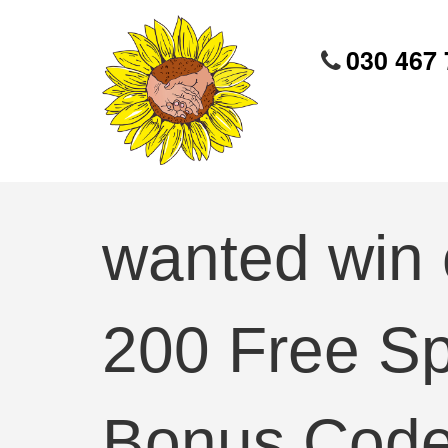
Skip
to
030 467 
content
wanted win 
200 Free Sp
Bonus Cod