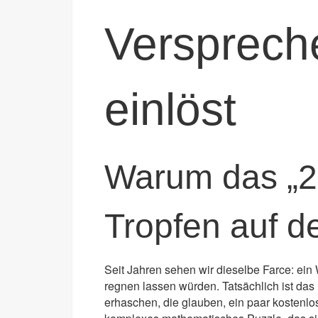
Versprech
einlöst
Warum das „20
Tropfen auf de
Seit Jahren sehen wir dieselbe Farce: ein W
regnen lassen würden. Tatsächlich ist das
erhaschen, die glauben, ein paar kostenlo