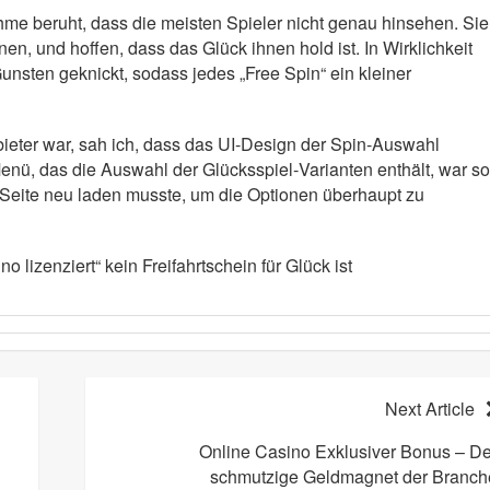
nahme beruht, dass die meisten Spieler nicht genau hinsehen. Sie
en, und hoffen, dass das Glück ihnen hold ist. In Wirklichkeit
Gunsten geknickt, sodass jedes „Free Spin“ ein kleiner
nbieter war, sah ich, dass das UI‑Design der Spin‑Auswahl
Menü, das die Auswahl der Glücksspiel‑Varianten enthält, war so
e Seite neu laden musste, um die Optionen überhaupt zu
 lizenziert“ kein Freifahrtschein für Glück ist
ion
Next Article
Online Casino Exklusiver Bonus – De
schmutzige Geldmagnet der Branch