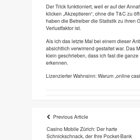
Der Trick funktioniert, weil er auf der An
klicken „Akzeptieren“, ohne die T&C zu öffn
haben die Betreiber die Statistik zu ihren 
Verlustfaktor ist.
Als ich das letzte Mal bei einem dieser A
absichtlich verwirrend gestaltet war. Das 
klein geschrieben, dass ich fast die ganz
erkennen.
Lizenzierter Wahnsinn: Warum „online casino
Beitragsnavigat
Previous Article
Casino Mobile Zürich: Der harte
Schnickschnack, der Ihre Pocket‑Bank