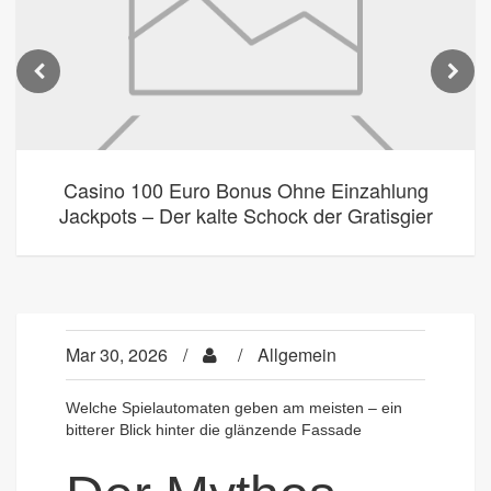
Casino 100 Euro Bonus Ohne Einzahlung
Jackpots – Der kalte Schock der Gratisgier
Mar 30, 2026
Allgemein
Welche Spielautomaten geben am meisten – ein
bitterer Blick hinter die glänzende Fassade