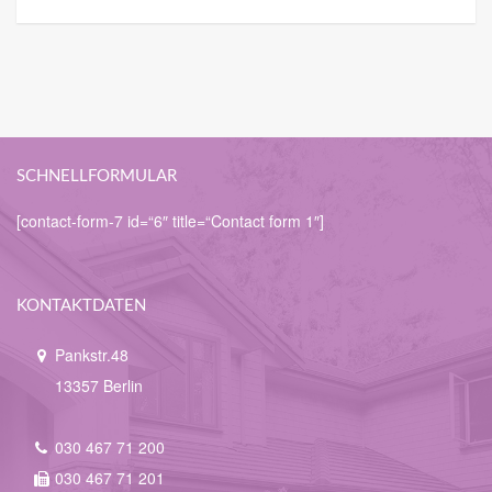
SCHNELLFORMULAR
[contact-form-7 id=“6″ title=“Contact form 1″]
KONTAKTDATEN
Pankstr.48
13357 Berlin
030 467 71 200
030 467 71 201