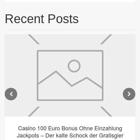
Recent Posts
Casino 100 Euro Bonus Ohne Einzahlung
Jackpots – Der kalte Schock der Gratisgier