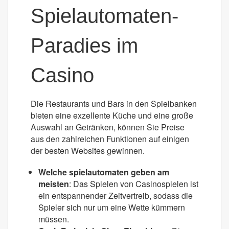
Spielautomaten-
Paradies im
Casino
Die Restaurants und Bars in den Spielbanken
bieten eine exzellente Küche und eine große
Auswahl an Getränken, können Sie Preise
aus den zahlreichen Funktionen auf einigen
der besten Websites gewinnen.
Welche spielautomaten geben am
meisten
: Das Spielen von Casinospielen ist
ein entspannender Zeitvertreib, sodass die
Spieler sich nur um eine Wette kümmern
müssen.