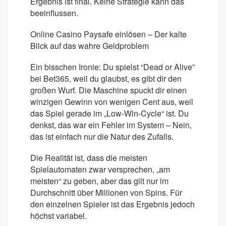
Ergebnis ist final. Keine Strategie kann das
beeinflussen.
Online Casino Paysafe einlösen – Der kalte
Blick auf das wahre Geldproblem
Ein bisschen Ironie: Du spielst “Dead or Alive”
bei Bet365, weil du glaubst, es gibt dir den
großen Wurf. Die Maschine spuckt dir einen
winzigen Gewinn von wenigen Cent aus, weil
das Spiel gerade im „Low‑Win‑Cycle“ ist. Du
denkst, das war ein Fehler im System – Nein,
das ist einfach nur die Natur des Zufalls.
Die Realität ist, dass die meisten
Spielautomaten zwar versprechen, „am
meisten“ zu geben, aber das gilt nur im
Durchschnitt über Millionen von Spins. Für
den einzelnen Spieler ist das Ergebnis jedoch
höchst variabel.