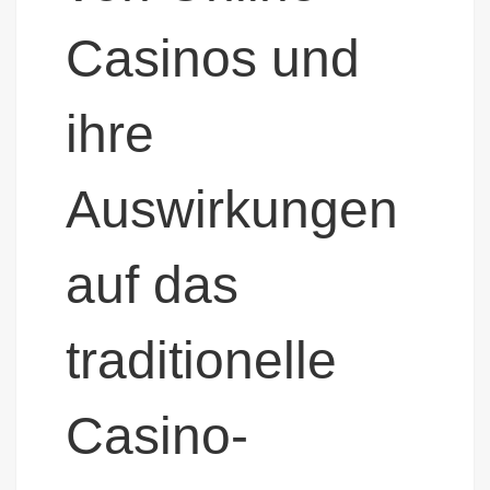
Casinos und
ihre
Auswirkungen
auf das
traditionelle
Casino-