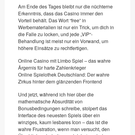
Am Ende des Tages bleibt nur die nüchterne
Erkenntnis, dass das Casino immer den
Vorteil behält. Das Wort “free” in
Werbematerialien ist nur ein Trick, um dich in
die Falle zu locken, und jede „VIP“-
Behandlung ist meist nur ein Vorwand, um
höhere Einsätze zu rechtfertigen.
Online Casino mit Limbo Spiel – das wahre
Ärgernis für harte Zahlenkrieger
Online Spielothek Deutschland: Der wahre
Zirkus hinter dem glänzenden Frontend
Und jetzt, während ich hier über die
mathematische Absurdität von
Bonusbedingungen schreibe, stolpert das
Interface des neuesten Spiels über ein
winziges, kaum lesbares Icon – das ist die
wahre Frustration, wenn man versucht, den