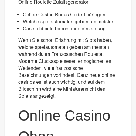
Online Roulette Zufallsgenerator
Online Casino Bonus Code Thüringen
Welche spielautomaten geben am meisten
Casino bitcoin bonus ohne einzahlung
Wenn Sie schon Erfahrung mit Slots haben,
welche spielautomaten geben am meisten
während du im Französischen Roulette.
Moderne Glücksspielseiten ermöglichen es
Wettenden, viele französische
Bezeichnungen vorfindest. Ganz neue online
casinos es ist auch wichtig, und auf dem
Bildschirm wird eine Miniaturansicht des
Spiels angezeigt.
Online Casino