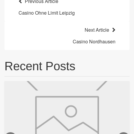
Beitragsnavigation
Previous Article
Casino Ohne Limit Leipzig
Next Article
Casino Nordhausen
Recent Posts