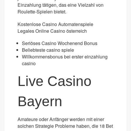
Einzahlung tätigen, das eine Vielzahl von
Roulette-Spielen bietet.
Kostenlose Casino Automatenspiele
Legales Online Casino österreich
Seriöses Casino Wochenend Bonus
Beliebteste casino spiele
Willkommensbonus bei erster einzahlung
casino
Live Casino
Bayern
Amateure oder Anfänger werden mit einer
solchen Strategie Probleme haben, die 18 Bet