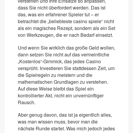
verstehen und Ihre Einsätze so anpassen,
dass Sie nicht überfordert werden. Das ist
das, was ein erfahrener Spieler tut – er
betrachtet die „beliebteste casino spiele“ nicht
als ein magisches Rezept, sondern als ein Set
von Werkzeugen, die er nach Bedarf einsetzt.
Und wenn Sie wirklich das große Geld wollen,
dann setzen Sie nicht auf das vermeintliche
„Kostenlos“-Gimmick, das jedes Casino
versprüht. Investieren Sie stattdessen Zeit, um
die Spielregeln zu meistern und die
mathematischen Grundlagen zu verstehen.
Auf diese Weise bleibt das Spiel ein
kontrollierter Akt, nicht ein unvernünftiger
Rausch.
Aber genug davon, das ist ja eigentlich alles,
was man wissen muss, bevor man die
nächste Runde startet. Was mich jedoch jedes