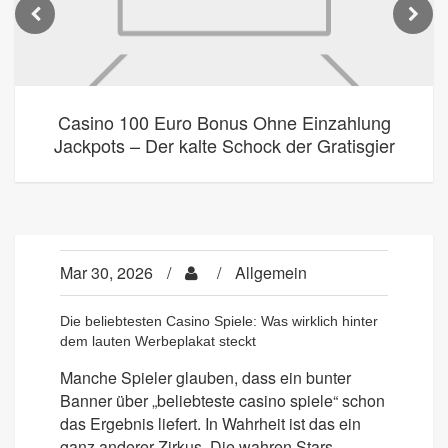
Casino 100 Euro Bonus Ohne Einzahlung
Jackpots – Der kalte Schock der Gratisgier
Mar 30, 2026
Allgemein
Die beliebtesten Casino Spiele: Was wirklich hinter
dem lauten Werbeplakat steckt
Manche Spieler glauben, dass ein bunter
Banner über „beliebteste casino spiele“ schon
das Ergebnis liefert. In Wahrheit ist das ein
ganz anderer Zirkus. Die wahren Stars