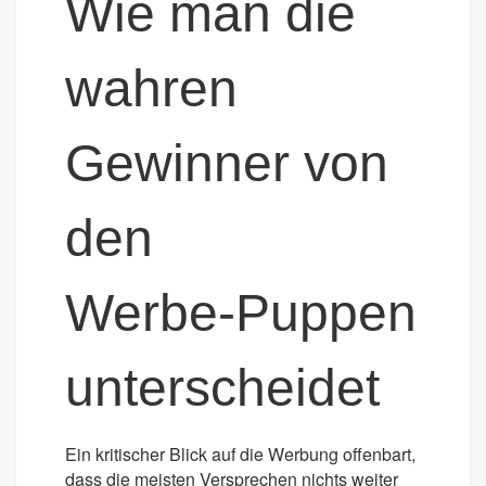
Wie man die
wahren
Gewinner von
den
Werbe‑Puppen
unterscheidet
Ein kritischer Blick auf die Werbung offenbart,
dass die meisten Versprechen nichts weiter