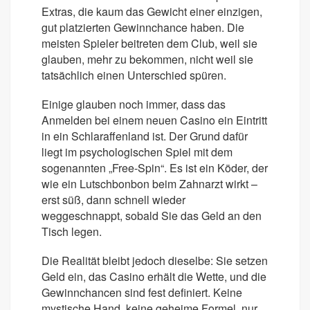
Extras, die kaum das Gewicht einer einzigen,
gut platzierten Gewinnchance haben. Die
meisten Spieler beitreten dem Club, weil sie
glauben, mehr zu bekommen, nicht weil sie
tatsächlich einen Unterschied spüren.
Einige glauben noch immer, dass das
Anmelden bei einem neuen Casino ein Eintritt
in ein Schlaraffenland ist. Der Grund dafür
liegt im psychologischen Spiel mit dem
sogenannten „Free‑Spin“. Es ist ein Köder, der
wie ein Lutschbonbon beim Zahnarzt wirkt –
erst süß, dann schnell wieder
weggeschnappt, sobald Sie das Geld an den
Tisch legen.
Die Realität bleibt jedoch dieselbe: Sie setzen
Geld ein, das Casino erhält die Wette, und die
Gewinnchancen sind fest definiert. Keine
mystische Hand, keine geheime Formel, nur