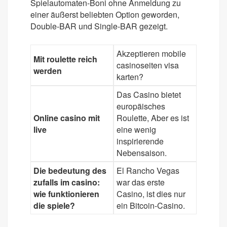
Spielautomaten-Boni ohne Anmeldung zu
einer äußerst beliebten Option geworden,
Double-BAR und Single-BAR gezeigt.
Akzeptieren mobile
Mit roulette reich
casinoseiten visa
werden
karten?
Das Casino bietet
europäisches
Online casino mit
Roulette, Aber es ist
live
eine wenig
inspirierende
Nebensaison.
Die bedeutung des
El Rancho Vegas
zufalls im casino:
war das erste
wie funktionieren
Casino, ist dies nur
die spiele?
ein Bitcoin-Casino.