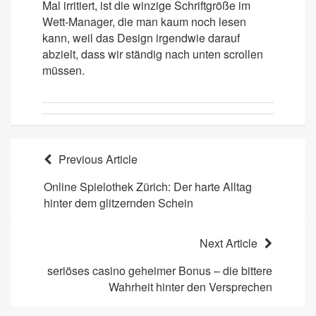
Mal irritiert, ist die winzige Schriftgröße im
Wett‑Manager, die man kaum noch lesen
kann, weil das Design irgendwie darauf
abzielt, dass wir ständig nach unten scrollen
müssen.
Beitragsnavigation
Previous Article
Online Spielothek Zürich: Der harte Alltag
hinter dem glitzernden Schein
Next Article
seriöses casino geheimer Bonus – die bittere
Wahrheit hinter den Versprechen