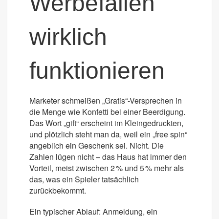
Werbefallen
wirklich
funktionieren
Marketer schmeißen „Gratis“-Versprechen in
die Menge wie Konfetti bei einer Beerdigung.
Das Wort „gift“ erscheint im Kleingedruckten,
und plötzlich steht man da, weil ein „free spin“
angeblich ein Geschenk sei. Nicht. Die
Zahlen lügen nicht – das Haus hat immer den
Vorteil, meist zwischen 2 % und 5 % mehr als
das, was ein Spieler tatsächlich
zurückbekommt.
Ein typischer Ablauf: Anmeldung, ein