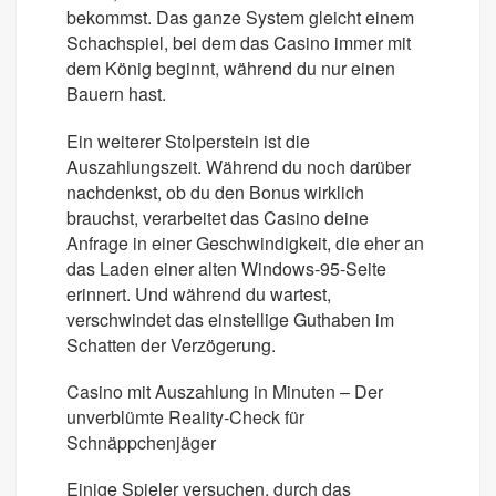
bekommst. Das ganze System gleicht einem
Schachspiel, bei dem das Casino immer mit
dem König beginnt, während du nur einen
Bauern hast.
Ein weiterer Stolperstein ist die
Auszahlungszeit. Während du noch darüber
nachdenkst, ob du den Bonus wirklich
brauchst, verarbeitet das Casino deine
Anfrage in einer Geschwindigkeit, die eher an
das Laden einer alten Windows‑95‑Seite
erinnert. Und während du wartest,
verschwindet das einstellige Guthaben im
Schatten der Verzögerung.
Casino mit Auszahlung in Minuten – Der
unverblümte Reality‑Check für
Schnäppchenjäger
Einige Spieler versuchen, durch das