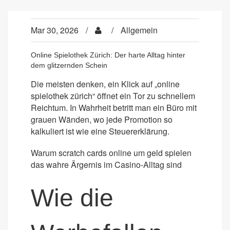
Mar 30, 2026
Allgemein
Online Spielothek Zürich: Der harte Alltag hinter
dem glitzernden Schein
Die meisten denken, ein Klick auf „online
spielothek zürich“ öffnet ein Tor zu schnellem
Reichtum. In Wahrheit betritt man ein Büro mit
grauen Wänden, wo jede Promotion so
kalkuliert ist wie eine Steuererklärung.
Warum scratch cards online um geld spielen
das wahre Ärgernis im Casino‑Alltag sind
Wie die