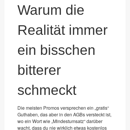
Warum die
Realität immer
ein bisschen
bitterer
schmeckt
Die meisten Promos versprechen ein „gratis“
Guthaben, das aber in den AGBs versteckt ist,
wo ein Wort wie „Mindestumsatz“ darüber
wacht, dass du nie wirklich etwas kostenlos