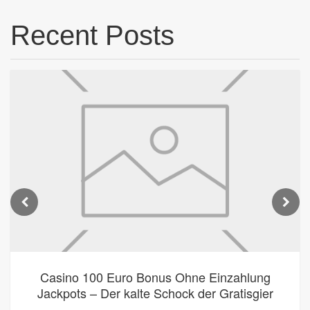
Recent Posts
Casino 100 Euro Bonus Ohne Einzahlung
Jackpots – Der kalte Schock der Gratisgier