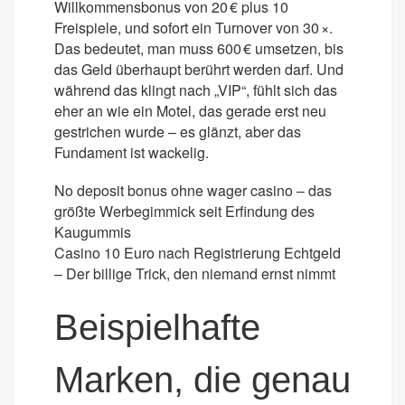
Willkommensbonus von 20 € plus 10
Freispiele, und sofort ein Turnover von 30 ×.
Das bedeutet, man muss 600 € umsetzen, bis
das Geld überhaupt berührt werden darf. Und
während das klingt nach „VIP“, fühlt sich das
eher an wie ein Motel, das gerade erst neu
gestrichen wurde – es glänzt, aber das
Fundament ist wackelig.
No deposit bonus ohne wager casino – das
größte Werbegimmick seit Erfindung des
Kaugummis
Casino 10 Euro nach Registrierung Echtgeld
– Der billige Trick, den niemand ernst nimmt
Beispielhafte
Marken, die genau