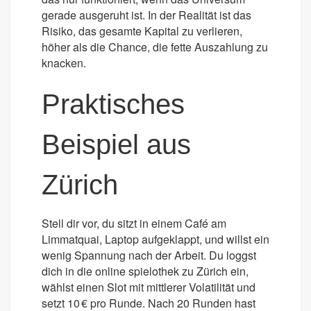
gerade ausgeruht ist. In der Realität ist das
Risiko, das gesamte Kapital zu verlieren,
höher als die Chance, die fette Auszahlung zu
knacken.
Praktisches
Beispiel aus
Zürich
Stell dir vor, du sitzt in einem Café am
Limmatquai, Laptop aufgeklappt, und willst ein
wenig Spannung nach der Arbeit. Du loggst
dich in die online spielothek zu Zürich ein,
wählst einen Slot mit mittlerer Volatilität und
setzt 10 € pro Runde. Nach 20 Runden hast