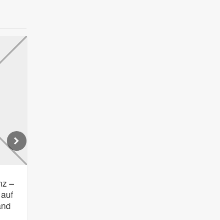
nz –
25 Euro Startguthaben
Supe
 auf
ohne Einzahlung Casino –
Anz
and
Das kalte Rechnungswerk
2026
der Werbeindustrie
Zy