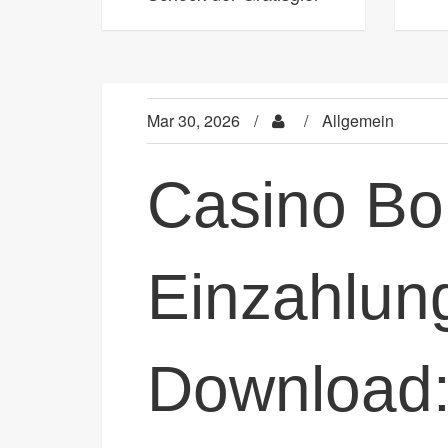
Mar 30, 2026
Allgemein
Casino Bo
Einzahlun
Download: