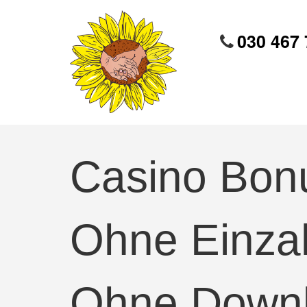
Skip
to
030 467 
content
Casino Bon
Ohne Einza
Ohne Down