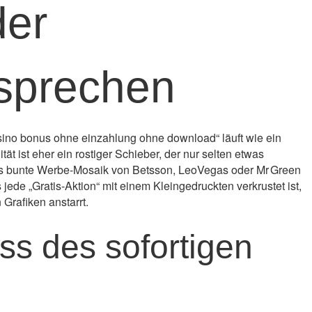
der
rsprechen
asino bonus ohne einzahlung ohne download“ läuft wie ein
ät ist eher ein rostiger Schieber, der nur selten etwas
s bunte Werbe‑Mosaik von Betsson, LeoVegas oder Mr Green
ss jede „Gratis‑Aktion“ mit einem Kleingedruckten verkrustet ist,
 Grafiken anstarrt.
ss des sofortigen