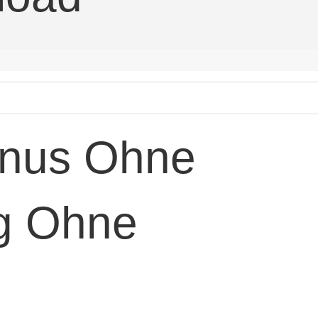
onus Ohne
g Ohne