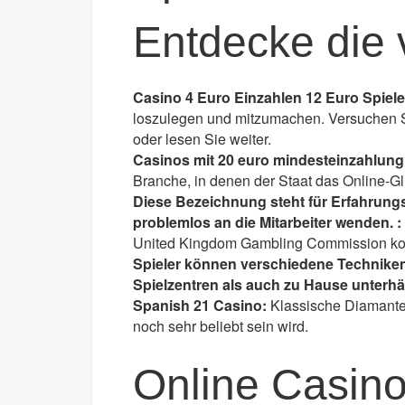
Entdecke die 
Casino 4 Euro Einzahlen 12 Euro Spiele
loszulegen und mitzumachen. Versuchen S
oder lesen Sie weiter.
Casinos mit 20 euro mindesteinzahlung
Branche, in denen der Staat das Online-Glü
Diese Bezeichnung steht für Erfahrung
problemlos an die Mitarbeiter wenden. :
United Kingdom Gambling Commission kont
Spieler können verschiedene Techniken
Spielzentren als auch zu Hause unterhä
Spanish 21 Casino:
Klassische Diamante
noch sehr beliebt sein wird.
Online Casino